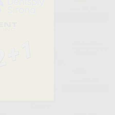
23
,60€
,79€
45,10€
SELEZIONA
IN TEFLON
SUTURA MERSILK
W329H 4/0 FS-2 3/8C
- 19MM, 45CM.
-20%
9
87
,94€
,59€
109,45€
-
+
AGGIUNGI