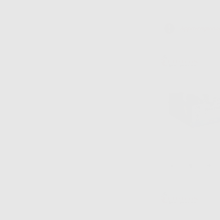
Approvvigiona
-
+