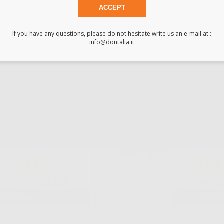
ACCEPT
-38%
-19%
If you have any questions, please do not hesitate write us an e-mail at :
130
1
,49€
info@dontalia.it
209,99€
132,56€
-
+
AGGIU
mento in corso
SUTURE NYLON NON
SUTURA 
ASSORBIBILI
SILKAM 3/
23MM.
-14%
-15%
58
9
,72€
68,10€
106,73€
SELEZIONA
-
+
AGGIU