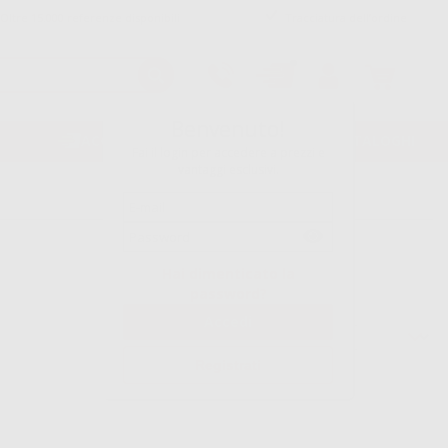
Oltre 15.000 referenze disponibili
Tracciatura dell’ordine
Benvenuto!
ACQUISTO RAPIDO
VOLANTINI/CATALOGHI
Fai il login per accedere a prezzi e
vantaggi esclusivi.
Hai dimenticato la
password?
Ordina per
Registrati