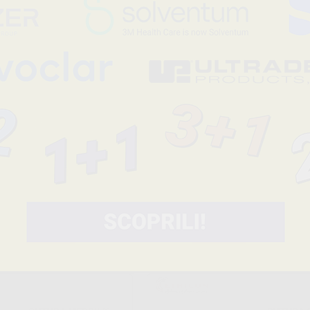
16
14
,60€
33,23€
28,00€
SELEZIONA
SELEZIONA
Consigliato
SUTURA SUPRAMID
SUTURE 
(PTFE)
-48%
-53%
19
8
,79€
37,95€
192,50€
SELEZIONA
SELEZIONA