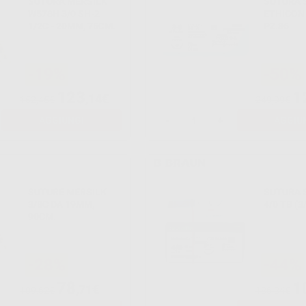
SUTURA MERSILK
SUTURA 
W578H 3/0 SH-2
ETHICON 
1/2C - 20MM, 75CM.
PZ.36
-19%
-50%
123
1
,14€
152,45€
249,99€
AGGIUNGI
-
+
AGGIU
SUTURE MERSILK
SUTURA 
3/8C DA 19MM,
4/0 TB (3
90CM.
-28%
-44%
78
1
,71€
109,62€
186,34€