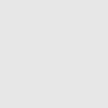
67
,12€
,99€
84,99€
Approvvigionamento in corso
PROLENE
SUTURA
0 PC-3
OCTOSUTUR NYLON
M, 45CM.
-20%
2
30
,50€
,60€
38,25€
NGI
SELEZIONA
NYLON
SUTURA MONOSYN