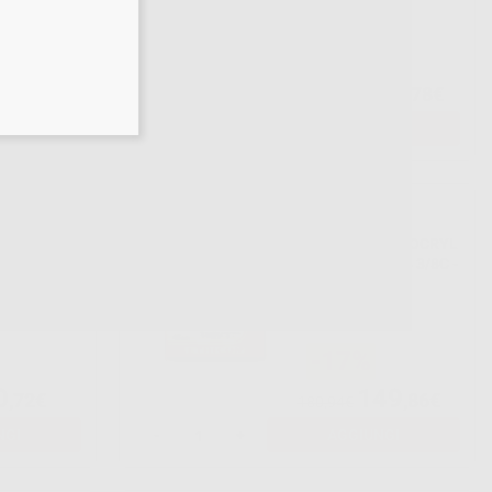
-53%
07
47
,90€
,78€
Da
101,76€
NGI
SELEZIONA
SETA
SUTURA MONOCRYL
0 TC (1/2)
W3203 5/0 P-3 3/8C -
13MM, 45CM.
-17%
0
149
,72€
,86€
180,94€
NGI
-
+
AGGIUNGI