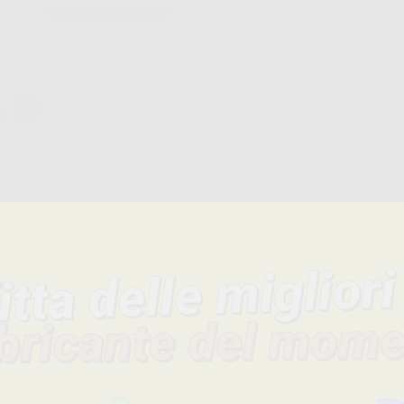
DONTALIA CONSIGLIA
SUTURA SETA NON ASSORBIBILE
-50%
16
,60€
33,23€
SELEZIONA
Consigliato
SUTURA SETA NON
SUTURA I
ASSORBIBILE
-50%
-48%