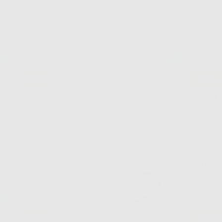
SUTURA SETA
SUTURA 
ETHICON K832H 3/0
ETHICON 
PZ.36
PZ.36
-38%
-51%
124
1
,25€
199,99€
209,99€
mento in corso
Approvvigionamento in corso
SUTURA SETA
SUTURA 
ETHICON K954H 2/0
3/8C DA 
PZ.36
75CM.
-38%
-18%