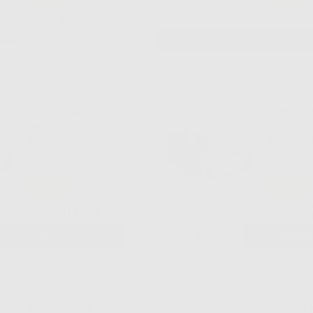
155
49
,33€
249,99€
59,88€
SELEZIONA
mento in corso
SUTURA PROLENE
SUTURA 
8634G 4/0 PC-3
8635G 5/
3/8C-16MM, 45CM.
3/8C-16M
-31%
-52%
70
7
,62€
102,32€
151,44€
AGGIUNGI
-
+
AGGIU
SUTURA SETA
SUTURA 