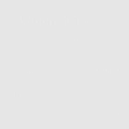
Consegna in 24/48h e gratuita senza minimo d’ordine
STUDIO
LABORATORIO
A
Inizio
|
Studio
|
Biomateriali e suture
|
Suture non riassorbibili
SUTURE NON
FAMIGLIA
BIOMATERIALI E SUTURE
(48)
48
Prodotti
OPZIONI
BIOMATERIALI E SUT
SOTTOFAMIGLIA