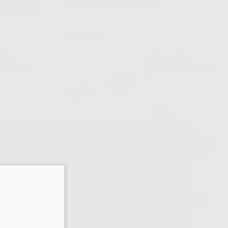
NGI
Approvvigionamento in corso
SETA
SUTURA PTFE
P683H 3/0
ELASYN 4/0 DS16 12
PZ.
-45%
07
72
,90€
,89€
132,99€
-
+
AGGIUNGI
MERSILK
SUTURA SUPRAMID
0 RB-1
12PZ
C -
CM.