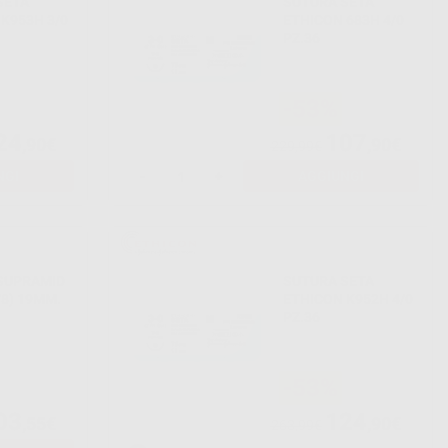
SETA
SUTURA SETA
K953H 3/0
ETHICON 683H 4/0
PZ.36
-53%
24
107
,90€
,90€
229,99€
NGI
-
+
AGGIUNGI
SUPRAMID
SUTURA SETA
/8) 19MM.
ETHICON K952H 4/0
PZ.36
-53%
03
124
,55€
,90€
263,99€