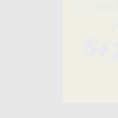
BESTDENT
(2)
PROCLINIC
(2)
BBRAUN
(8)
ETHICON
(26)
HU-FRIEDY
(7)
LABORATORIOS CLARBEN
(2)
OMNIA
(1)
OPZIONI