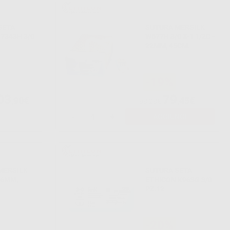
SETA
SUTURA MERSILK
7343H 3/0
W577H 3/0 X-1 1/2C -
22MM, 45CM.
-19%
03
79
,90€
,45€
98,28€
-
+
AGGIUNGI
MERSILK
SUTURA SETA
16MM,
ETHICON K963G 3/0
PZ.12
-20%