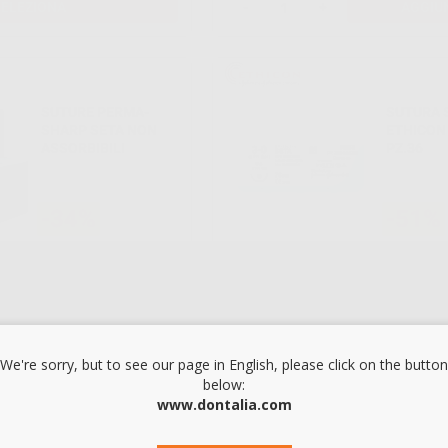
SELEZIONA
-
+
AGGIU
SUTURE PERMA-
SUTURA 
SHARP SETA NON
ETHICON 
ASSORBIBILI
PZ.36
-34%
-51%
38
1
,98€
Da
58,80€
218,99€
SELEZIONA
Approvvigionamento in corso
We're sorry, but to see our page in English, please click on the button
below:
SUTURA SETA
SUTURA 
www.dontalia.com
ETHICON K872H 3/0
K871H 4/
PZ.36
PLUS 1/2
17MM,75