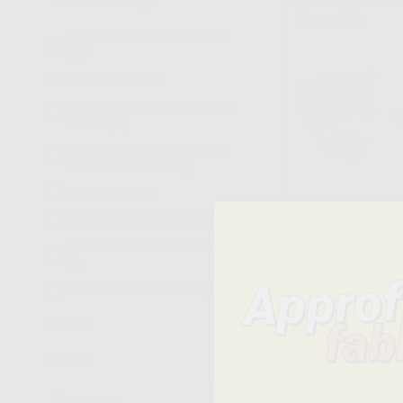
SUTURE NON RIASSORBIBILI
(48)
EMOSTATICI
(15)
MATERIALE DI RIEMPIMENTO
OSSEO
(15)
MATERIALI DI RIEMPIMENTO
OSSEO: ACCESSORI
(1)
MEMBRANE
(7)
MEMBRANE: ACCESSORI
(1)
PREVENZIONE E TRATTAMENTO
(4)
SUTURE RIASSORBIBILI
(26)
OPZIONI
MARCA