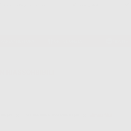
Garanzia Pagamento Sicuro
Reso gratuito
PPARECCHIATURA
ORTODONZIA
NOVITÀ
 RIASSORBIBILI
Elimina filtri
URE (48)
SUTURE NON RIASSORBIBILI (48)