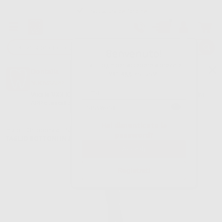
Tracciatura dell’ordine
Benvenuto!
Fai il login per accedere a prezzi e
Dontalia
vantaggi esclusivi.
NUOVA APP
Vuoi le MIGLIORI OFFERTE a portata di mano? Scarica la nostra
APP e accedi alle migliori oferte e servizi
Google Play
Hai dimenticato la
Inizio
|
Ortodonzia
|
Strumenti
|
Strumenti per aligners
|
PINZE DA
password?
TAGLIO BOTTONI IN ALLINEATORI
Registrati