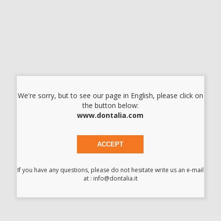
49,62 €/u.
-57%
114,99 € /u.
-
+
I prezzi indicati non includono Iva.*
AGGIUNGI
We're sorry, but to see our page in English, please click on
the button below:
Descrizione del prodotto
www.dontalia.com
Creare un taglio circolare di 6 mm in allineatori trasparenti
attorno a bottoni / ganci cementati o simili usati con gli elastici
ACCEPT
rimuovendo la plastica in eccesso.
If you have any questions, please do not hesitate write us an e-mail
at : info@dontalia.it
Potrebbe interessarti anche: