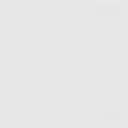
Ho letto e accetto la politica sulla privacy di Dontalia
*
La informiamo che il Responsabile del trattamento dei suoi Dati Personali è Dontalia
Italia S.r.l.. La finalitá del trattamento dei suoi Dati Personali è l'invio di informazioni
commerciali. La legittimazione dell'invio dell'informazione commerciale è il suo consenso
assenziente. I suoi dati saranno unicamente ceduti alle imprese del settore
odontoiatrico vincolate a Dontalia Italia S.r.l. che commercializzano prodotti simili,
sempre sotto il suo consenso e senza la concessione internazionale dei suoi Dati
Personali. Potrá, tra l'altro, esercitare i diritti di accesso, rettifica, soppressione,
limitazione e/o opposizione al trattamento dei dati , attraverso privacy@dontalia.it. Se
desidera conoscere ulteriori informazioni riguardo il trattamento dei dati personali,
acceda a:
PrivacyIT.pdf