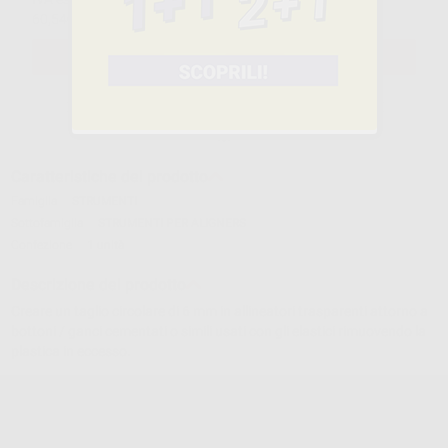
60,54€
ivato
SELEZIONA IL PRODOTTO
Caratteristiche del prodotto
Famiglia
STRUMENTI
Sottofamiglia
STRUMENTI PER ALIGNERS
Confezione
1 unità
Descrizione del prodotto
Creare un taglio circolare di 6 mm in allineatori trasparenti attorno a
bottoni / ganci cementati o simili usati con gli elastici rimuovendo la
plastica in eccesso.
PINZE DA TAGLIO BOTTONI IN ALLINEATORI
Cod.
L8812