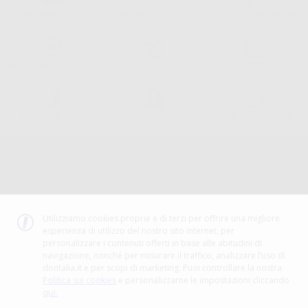
Consegna gratuita senza
Reso gratuito dei prodotti
30 giorni per cambiare idea
minimo di ordine.
Acquista 365 giorno all'anno
Segui il tuo ordine
Verifica lo stato del tuo
24/7
ordine
Assistenza telefonica
Web con pagamento sicuro
98% di stock disponibile
Avviso legale
Politica sulla privacy
Politica sui cookie
Canale etico
Codice Etico
Utilizziamo cookies proprie e di terzi per offrire una migliore
esperienza di utilizzo del nostro sito internet, per
METODO DI PAGAMENTO
personalizzare i contenuti offerti in base alle abitudini di
navigazione, nonché per misurare il traffico, analizzare l’uso di
dontalia.it e per scopi di marketing. Puoi controllare la nostra
Politica sui cookies
e personalizzarne le impostazioni cliccando
qui.