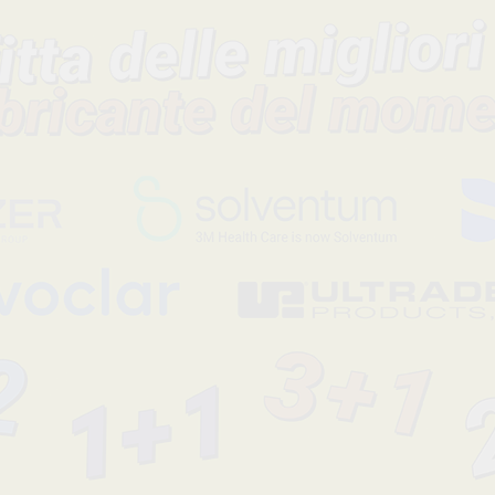
Descrizione del prodotto
Custodie per placche di fosforo nº 0, misure: 2x3 cm.
Codice fabbricante
Sconto
ORO
-39%