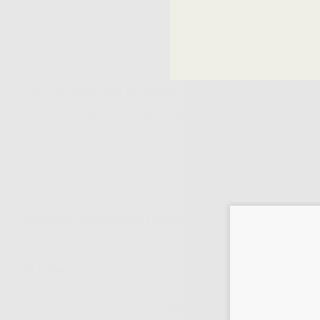
Descrizione del prodotto
Custodie per placche di fosforo nº 0, misure: 2x3 cm.
Potrebbe interessarti anche:
INVOLUCRI