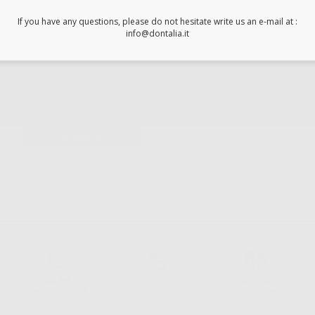
PROTETTIVI PER
LASTRE
If you have any questions, please do not hesitate write us an e-mail at :
info@dontalia.it
FOSFORO N.1
-33%
12
,10€
18,14€
+
AGGIUNGI
Acquista 365 giorno
Segui il tuo ordine
Verifica lo stato del
A
all'anno 24/7
tuo ordine