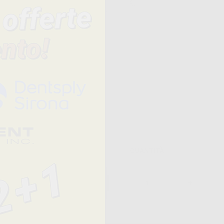
Prezzo
QUANTITÀ
18,12 € /u.
-
+
11,10 €/u.