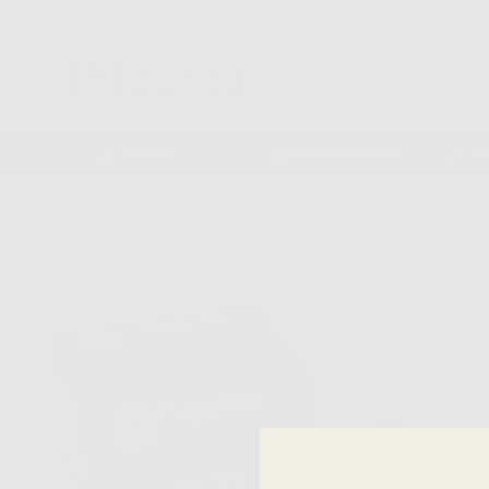
Consegna in 24/48h e gratuita senza minimo d’ordine
STUDIO
LABORATORIO
A
Inizio
|
Studio
|
Radiografia
|
Involucri protettivi
|
INVOLUCRI PROTETTIVI