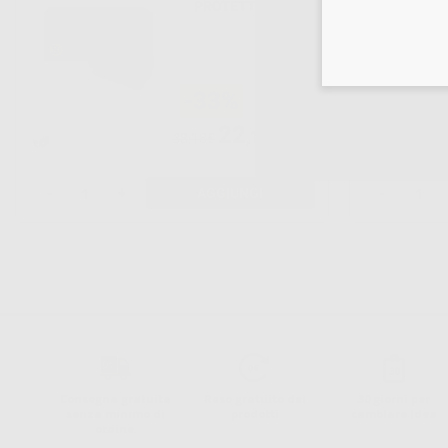
PROTETTIVI PER
LASTRE
FOSFORO N.2
-33%
22
,10€
33,18€
-
+
AGGIUNGI
-
Consegna gratuita
Reso gratuito dei
30 giorni per
senza minimo di
prodotti
cambiare idea
ordine.