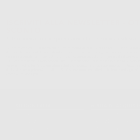
ISCRIVITI ALLA NEWSLETTER - OT
SCONTO
Sii tra i primi a scoprire promozioni, offerte e novità esclusive!
La informiamo che il Responsabile del trattamento dei suoi Dati Personali è Dontalia Italia 
dei suoi Dati Personali è l'invio di informazioni commerciali. La legittimazione dell'invio de
consenso assenziente. I suoi dati saranno unicamente ceduti alle imprese del settore odonto
S.r.l. che commercializzano prodotti simili, sempre sotto il suo consenso e senza la conces
Personali. Potrá, tra l'altro, esercitare i diritti di accesso, rettifica, soppressione, limitazio
dati , attraverso privacy@dontalia.it. Se desidera conoscere ulteriori informazioni riguardo
acceda a:
PrivacyIT.pdf
SU DONTALIA
GUIDA DI ACQUIS
Chi Siamo?
Come Acquistare
Avviso Legale
Tracking Dell’ordine
Politica Sui Cookie
Metodi Di Pagamento
Politica Sulla Privacy
Invio