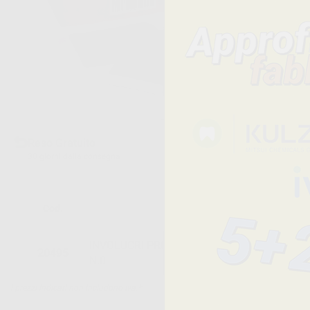
Reso Gratuito
30 giorni dalla consegna
Cod.
Descrizione
INVOLUCRI PROTETTIVI PER LASTRE FOSF
20495
N.0
I prezzi indicati non includono Iva.*