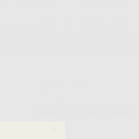
Oltre 15.000 referenze disponibili
Tracciatura dell’ordine
ACQUISTO RAPIDO
VOLANTINI/CATALOGHI
18,12€
11
,10€
-39%
IVA esclusa
IVA 22%
13,54€
ivato
SELEZIONA IL PRODOTTO
×
×
×
ECO