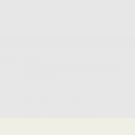
Garanzia Pagamento Sicuro
Reso gratuito
PPARECCHIATURA
ORTODONZIA
NOVITÀ
 PER LASTRE FOSFORO N.0
INVOLUCRI PROTETTIVI PER LASTRE
FOSFORO N.0
Cod:
20495
Marca:
BESTDENT
Caratteristiche del prodotto
Famiglia
RADIOGRAFIA
Sottofamiglia
INVOLUCRI PROTETTIVI
Confezione
100 unità