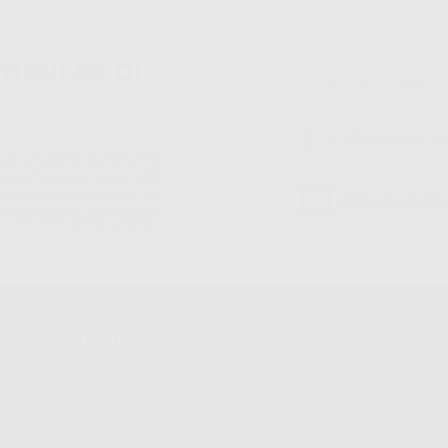
TIENI 5€ DI
Ho letto e accetto la 
S.r.l.. La finalitá del trattamento
ll'informazione commerciale è il suo
iatrico vincolate a Dontalia Italia
sione internazionale dei suoi Dati
ne e/o opposizione al trattamento dei
 il trattamento dei dati personali,
TO
IL MIO ACCOUNT
Dati Di Fatturazione
Dati Di Invio
Le Mie Liste
Ordini Effettuati