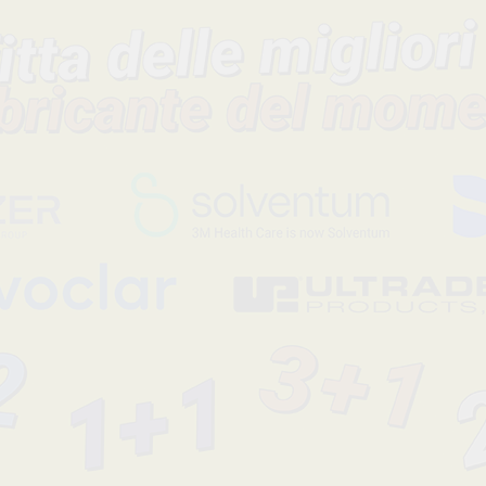
Descrizione del prodotto
Blocchi per miscelazione realizzati in PVC di colore trasparente
solidi che non si strappano e non permettono ai liquidi di pene
fondo antiscivolo per evitare che scivoli durante la miscelazion
Codice fabbricante
Sconto
-70%