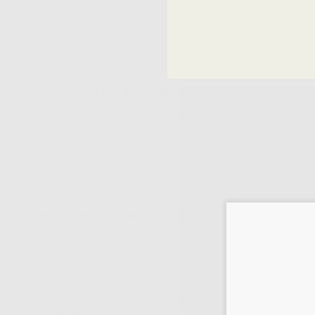
Descrizione del prodotto
Blocchi per miscelazione realizzati in PVC di colore trasparente. Fog
Potrebbe interessarti anche:
BLOCCO PER