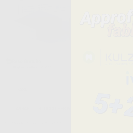
Reso Gratuito
30 giorni dalla consegna
Cod.
Descrizione
49948
BLOCCO PER MISCELAZIONE PVC 7 X 8 CM.
I prezzi indicati non includono Iva.*