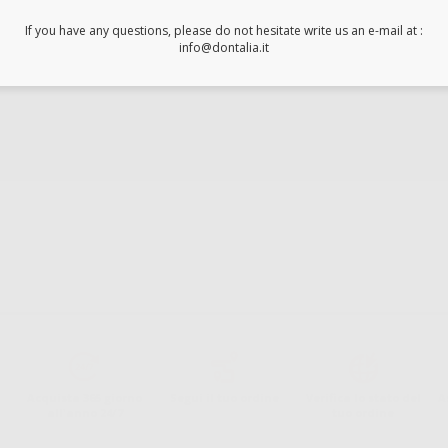
If you have any questions, please do not hesitate write us an e-mail at :
info@dontalia.it
Acquista 365 giorno
Segui il tuo ordine
Verifica lo stato del
A
all'anno 24/7
tuo ordine