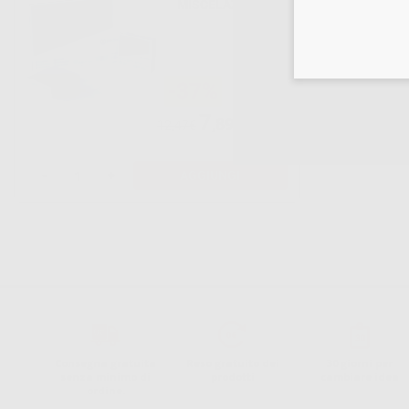
MISCELAZIONE
PVC 14 X 20 CM.
-37%
7
,89€
12,47€
-
+
AGGIUNGI
Consegna gratuita
Reso gratuito dei
30 giorni per
senza minimo di
prodotti
cambiare idea
ordine.