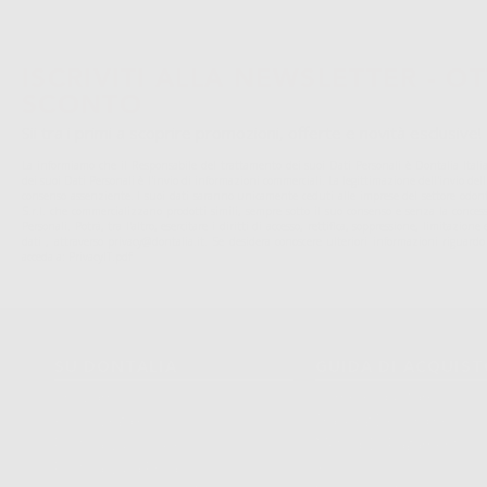
ISCRIVITI ALLA NEWSLETTER - OT
SCONTO
Sii tra i primi a scoprire promozioni, offerte e novità esclusive!
La informiamo che il Responsabile del trattamento dei suoi Dati Personali è Dontalia Italia 
dei suoi Dati Personali è l'invio di informazioni commerciali. La legittimazione dell'invio de
consenso assenziente. I suoi dati saranno unicamente ceduti alle imprese del settore odonto
S.r.l. che commercializzano prodotti simili, sempre sotto il suo consenso e senza la conces
Personali. Potrá, tra l'altro, esercitare i diritti di accesso, rettifica, soppressione, limitazio
dati , attraverso privacy@dontalia.it. Se desidera conoscere ulteriori informazioni riguardo
acceda a:
PrivacyIT.pdf
SU DONTALIA
GUIDA DI ACQUIS
Chi Siamo?
Come Acquistare
Avviso Legale
Tracking Dell’ordine
Politica Sui Cookie
Metodi Di Pagamento
Politica Sulla Privacy
Invio