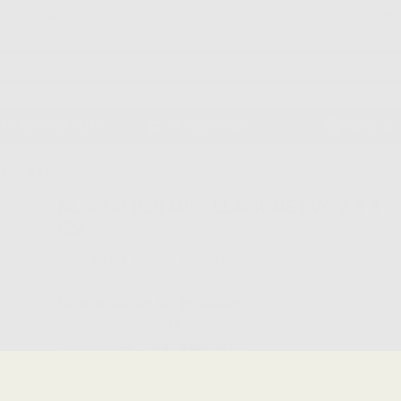
Garanzia Pagamento Sicuro
Reso gratuito
PPARECCHIATURA
ORTODONZIA
NOVITÀ
C 7 X 8 CM.
BLOCCO PER MISCELAZIONE PVC 7 X 8
CM.
Cod:
49948
Marca:
PROCLINIC
Caratteristiche del prodotto
Famiglia
IMPRONTE
Sottofamiglia
VARI: IMPRONTE
Confezione
1 blocchetto da 100 fogli