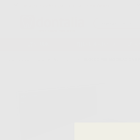
Consegna in 24/48h e gratuita senza minimo d’ordine
STUDIO
LABORATORIO
A
Inizio
|
Studio
|
Impronte
|
Vari: impronte
|
BLOCCO PER MISCELAZIONE PV