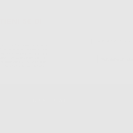
TIENI 5€ DI
Ho letto e accetto la 
S.r.l.. La finalitá del trattamento
ll'informazione commerciale è il suo
iatrico vincolate a Dontalia Italia
sione internazionale dei suoi Dati
ne e/o opposizione al trattamento dei
 il trattamento dei dati personali,
TO
IL MIO ACCOUNT
Dati Di Fatturazione
Dati Di Invio
Le Mie Liste
Ordini Effettuati