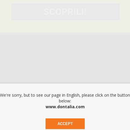
li solidi che non si strappano e non permettono ai liquidi di penetrare. Co
We're sorry, but to see our page in English, please click on the button
below:
www.dontalia.com
ACCEPT