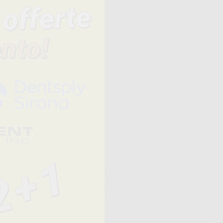
. Fogli
trare. Con
e.
Prezzo
QUANTITÀ
8,95 €/u.
-
+
2,65 €/u.