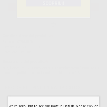
SELEZIONA IL PRODOTTO
Caratteristiche del prodotto
Famiglia
STRUMENTI
Sottofamiglia
SPECCHIETTI
Confezione
12 unità
Descrizione del prodotto
Nº5, filettatura C.S. Cone Socket. Gli specchietti con filettatura C.S.
sono compatibili solo con i manici con filettatura C.S.
SPECCHIETTI PIATTI N.5 ATTACCO C.S.
AMERICANO
Cod.
20491
We're sorry, but to see our page in English, please click on