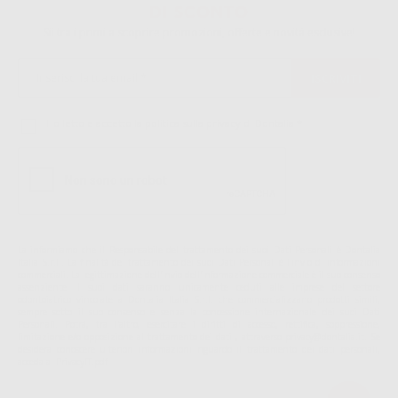
DI SCONTO
Sii tra i primi a scoprire promozioni, offerte e novità esclusive!
Ho letto e accetto la politica sulla privacy di Dontalia
*
La informiamo che il Responsabile del trattamento dei suoi Dati Personali è Dontalia
Italia S.r.l.. La finalitá del trattamento dei suoi Dati Personali è l'invio di informazioni
commerciali. La legittimazione dell'invio dell'informazione commerciale è il suo consenso
assenziente. I suoi dati saranno unicamente ceduti alle imprese del settore
odontoiatrico vincolate a Dontalia Italia S.r.l. che commercializzano prodotti simili,
sempre sotto il suo consenso e senza la concessione internazionale dei suoi Dati
Personali. Potrá, tra l'altro, esercitare i diritti di accesso, rettifica, soppressione,
limitazione e/o opposizione al trattamento dei dati , attraverso privacy@dontalia.it. Se
desidera conoscere ulteriori informazioni riguardo il trattamento dei dati personali,
acceda a:
PrivacyIT.pdf