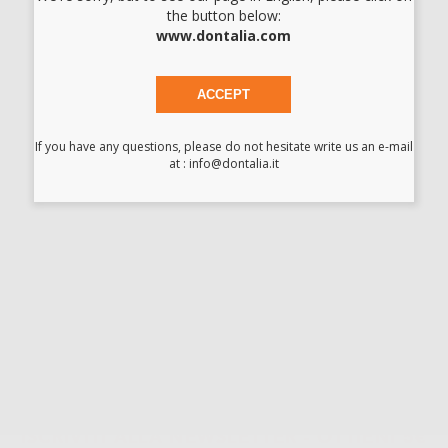
15,27 €/u.
-55%
33,94 € /u.
the button below:
www.dontalia.com
-
+
I prezzi indicati non includono Iva.*
ACCEPT
AGGIUNGI
If you have any questions, please do not hesitate write us an e-mail
at : info@dontalia.it
Descrizione del prodotto
Nº5, filettatura C.S. Cone Socket. Gli specchietti con filettatura
C.S. sono compatibili solo con i manici con filettatura C.S.
ISCRIVITI ALLA NEWSLETTER - OTTIENI 5€