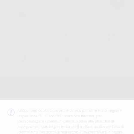
Consegna gratuita senza
Reso gratuito dei prodotti
30 giorni per cambiare idea
minimo di ordine.
Acquista 365 giorno all'anno
Segui il tuo ordine
Verifica lo stato del tuo
24/7
ordine
Assistenza telefonica
Web con pagamento sicuro
98% di stock disponibile
Avviso legale
Politica sulla privacy
Politica sui cookie
Canale etico
Codice Etico
Utilizziamo cookies proprie e di terzi per offrire una migliore
esperienza di utilizzo del nostro sito internet, per
METODO DI PAGAMENTO
personalizzare i contenuti offerti in base alle abitudini di
navigazione, nonché per misurare il traffico, analizzare l’uso di
dontalia.it e per scopi di marketing. Puoi controllare la nostra