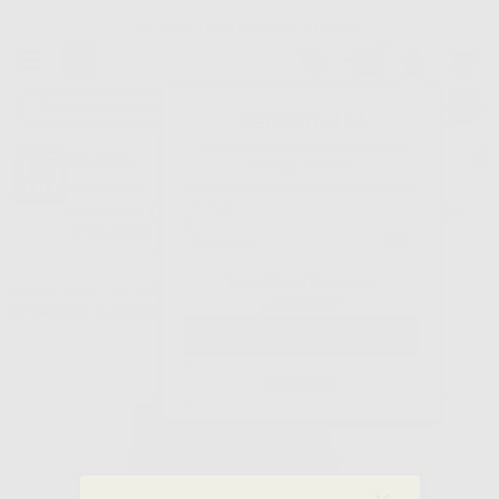
Oltre 15.000 referenze disponibili
Tracciatura dell’ordine
Benvenuto!
Fai il login per accedere a prezzi e
Dontalia
vantaggi esclusivi.
NUOVA APP
Vuoi le MIGLIORI OFFERTE a portata di mano? Scarica la nostra
APP e accedi alle migliori oferte e servizi
Google Play
Hai dimenticato la
Inizio
|
Studio
|
Strumenti
|
Specchietti
|
SPECCHIETTI PIATTI N.5
password?
ATTACCO C.S. AMERICANO
Registrati