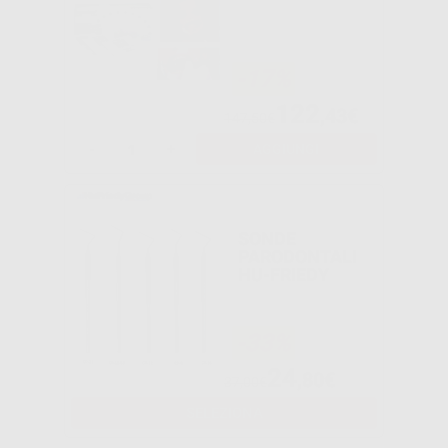
-17%
122
,43€
147,50€
-
+
AGGIUNGI
SONDE
PARODONTALI
HU-FRIEDY
-33%
24
,80€
37,00€
SELEZIONA