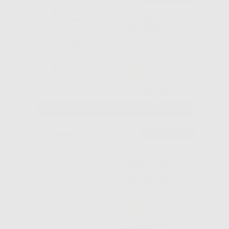
KIT PER
DIAGNOSI
-32%
16
,35€
24,05€
SELEZIONA
Consigliato
MANICO PER
SPECCHIETTO
ATTACCO C.S.
AMERICANO
-70%
3
,61€
12,10€