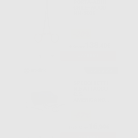
PORTA-AGHI
CRILE-WOOD
NH-5038
-20%
138
,40€
173,50€
-
+
AGGIUNGI
Consigliato
SPECCHIETTI
N.5 ATTACCO
C.S.
AMERICANO
RODIATI –
FRONT SURFACE
-57%
16
,99€
Da
39,25€
-
+
AGGIUNGI