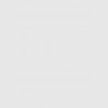
15
,20€
29,60€
SELEZIONA
Novità
OPTRAGATE 2
REFILL SMALL
80PZ 757914WW
-15%
Da
138,00€
117
,30€
SELEZIONA
SCALER
PARODONTALE