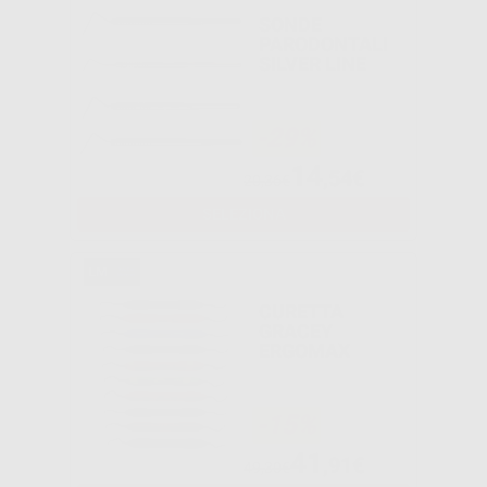
SONDE
PARODONTALI
SILVER LINE
-29%
14
,54€
20,36€
SELEZIONA
CURETTA
GRACEY
ERGOMAX
-15%
41
,91€
49,30€