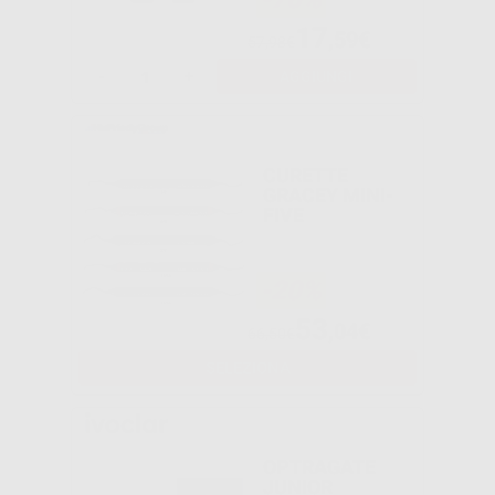
17
,59€
57,98€
-
+
AGGIUNGI
CURETTE
GRACEY MINI-
FIVE
-20%
53
,04€
66,50€
SELEZIONA
OPTRAGATE
JUNIOR