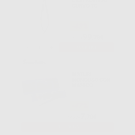
CASTROVIEJO
CURVO TC
-43%
99
,78€
175,11€
-
+
AGGIUNGI
BISTURI
MONOUSO CON
MANICO
-47%
7
,70€
14,52€
SELEZIONA