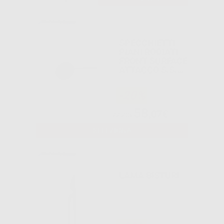
SPECCHIETTI
PIANI RODIATI
FRONT SURFACE
ATTACCO S.S.
EUROPEO
-20%
58
,07€
72,80€
SELEZIONA
LAMA BISTURI