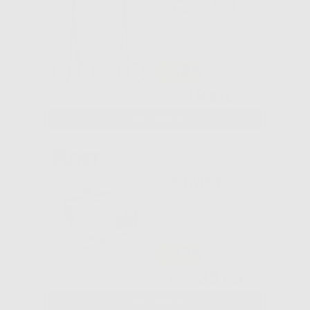
SUPER-TAGLIO
-38%
19
,87€
32,25€
SELEZIONA
OPTIVIEW
-33%
39
,66€
Da
59,45€
SELEZIONA