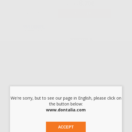
8
,70€
25,75€
-
+
AGGIUNGI
SPATOLA
HEIDEMANN
ASA
-53%
7
,42€
15,73€
SELEZIONA
We're sorry, but to see our page in English, please click on
the button below:
www.dontalia.com
ANELLI
CODIFICATORI
IN SILICONE PER
ACCEPT