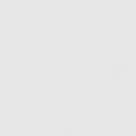
La informiamo che il Responsabile del trattamento dei suoi Dati Personali è Dontalia
Italia S.r.l.. La finalitá del trattamento dei suoi Dati Personali è l'invio di informazioni
commerciali. La legittimazione dell'invio dell'informazione commerciale è il suo consenso
assenziente. I suoi dati saranno unicamente ceduti alle imprese del settore
odontoiatrico vincolate a Dontalia Italia S.r.l. che commercializzano prodotti simili,
sempre sotto il suo consenso e senza la concessione internazionale dei suoi Dati
Personali. Potrá, tra l'altro, esercitare i diritti di accesso, rettifica, soppressione,
limitazione e/o opposizione al trattamento dei dati , attraverso privacy@dontalia.it. Se
desidera conoscere ulteriori informazioni riguardo il trattamento dei dati personali,
acceda a:
PrivacyIT.pdf
Consegna gratuita senza
Reso gratuito dei prodotti
30 giorni per cambiare idea
minimo di ordine.
Acquista 365 giorno all'anno
Segui il tuo ordine
Verifica lo stato del tuo
24/7
ordine
Assistenza telefonica
Web con pagamento sicuro
98% di stock disponibile