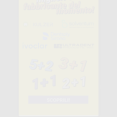
14
,99€
30,95€
SELEZIONA
SPECCHIETTI
RODIATI Nº5
ATTACCO S.S.
EUROPEO
-55%
25
,00€
55,13€
-
+
AGGIUNGI
STRUMENTI LM
ARTE