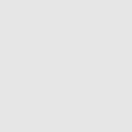
65
,48€
76,70€
SELEZIONA
Consigliato
FORBICI
CHIRURGICHE
-27%
17
,58€
24,15€
SELEZIONA
ESCAVATORE Nº
0-4 ASA