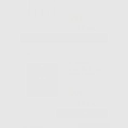
-34%
11
,98€
18,15€
SELEZIONA
CUSTODIA
COCCODRILLO
ANESTESIA
-20%
23
,20€
29,06€
-
+
AGGIUNGI
Consigliato