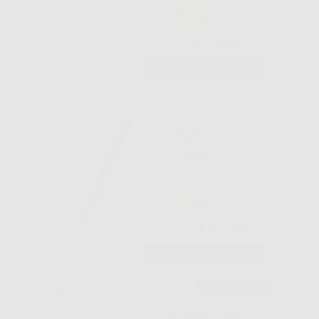
-55%
24
,90€
55,49€
-
+
AGGIUNGI
RASCHIETTO
PER OSSO
CURVO
-20%
134
,98€
168,73€
-
+
AGGIUNGI
Consigliato
FORBICI IRIS