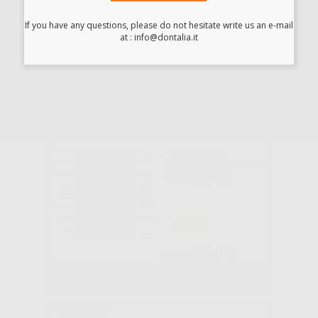
STRUMENTI
If you have any questions, please do not hesitate write us an e-mail
-13%
at : info@dontalia.it
13
,85€
15,99€
SELEZIONA
CURETTE
GRACEY COLORI
EVEREDGE
-20%
53
,04€
66,50€
SELEZIONA