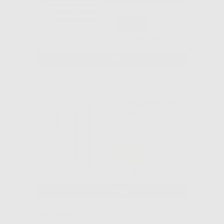
-15%
45
,73€
53,80€
SELEZIONA
ESPLORATORI
ASA
-44%
4
,98€
8,94€
SELEZIONA