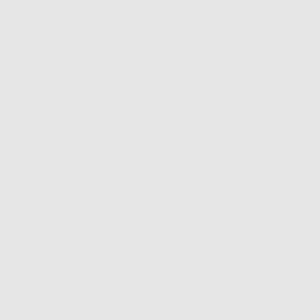
PINZA ASA
-34%
10
,61€
16,07€
SELEZIONA
Consigliato
SONDE DI
ESPLORAZIONE
-37%
6
,90€
10,96€