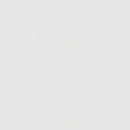
OPTRAGATE
ASSORT/BLUE+
PINK/20+20
-17%
78
,89€
95,05€
SELEZIONA
Consigliato
SPECCHIETTI
PIANI N.5
ATTACCO S.S.
EUROPEO
-66%