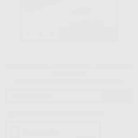
-27%
42
,42€
58,12€
-
+
AGGIUNGI
1
2
ISCRIVITI ALLA NEWSLETTER - OTTIENI 5€
3
DI SCONTO
Sii tra i primi a scoprire promozioni, offerte e novità esclusive!
Ho letto e accetto la politica sulla privacy di Dontalia
*