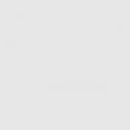
Consegna in 24/48h e gratuita senza minimo d’ordine
Garanzia Pagamento Sicuro
Reso gratuito
Benvenuto!
Fai il login per accedere a prezzi e
Oltre 15.000 referenze disponibili
Dontalia
vantaggi esclusivi.
NUOVA APP
Tracciatura dell’ordine
Vuoi le MIGLIORI OFFERTE a portata di mano? Scarica la nostra
APP e accedi alle migliori oferte e servizi
Google Play
Hai dimenticato la
Inizio
|
Studio
|
Strumenti
password?
Filtro
Registrati
569
Prodotti
STRUMENTI (569)
Elimina filtri