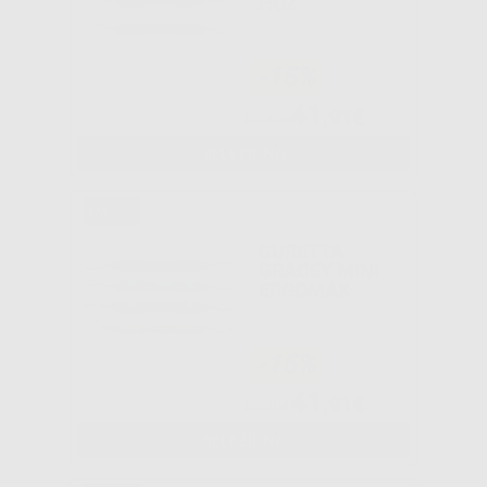
HOZ
-15%
41
,91€
49,30€
SELEZIONA
CURETTA
GRACEY MINI
ERGOMAX
-15%
41
,91€
49,30€
SELEZIONA