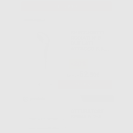
SELEZIONA
SPECCHIETTI
RODIATI Nº5
DUE LATI
ATTACCO S.S.
EUROPEO
-20%
52
,50€
65,80€
-
+
AGGIUNGI
Consigliato
OTTURATORE
SFERA N.2-4