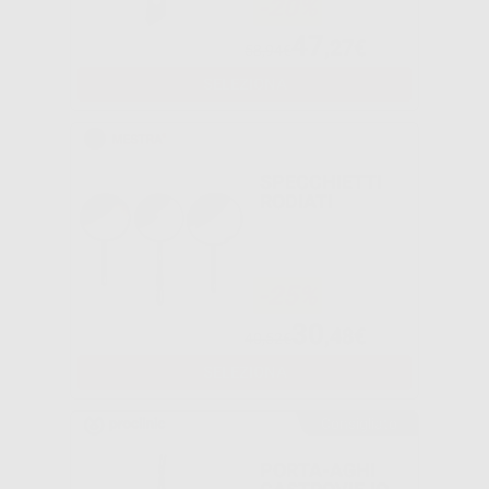
-20%
47
,27€
58,94€
SELEZIONA
SPECCHIETTI
RODIATI
-25%
30
,48€
40,52€
SELEZIONA
Consigliato
PORTA-AGHI