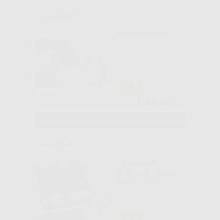
OPTRAGATE
-24%
104
,95€
138,00€
SELEZIONA
LAME PER
BISTURI SWAN
MORTON
-49%