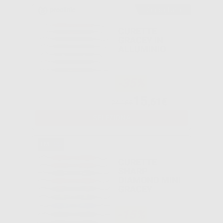
Consigliato
CURETTE
GRACEY IN
ALLUMINIO
-35%
15
,61€
24,15€
SELEZIONA
CURETTE
SHARP
DIAMOND MINI
GRACEY
-15%