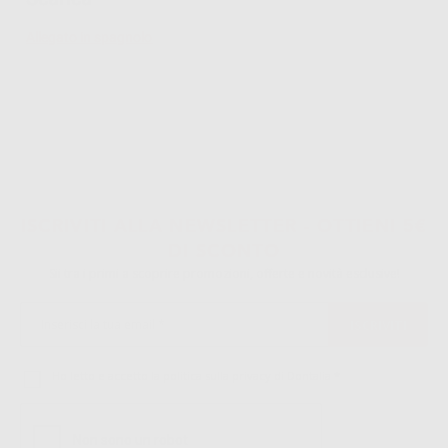
Allegato in spagnolo
ISCRIVITI ALLA NEWSLETTER - OTTIENI 5€
DI SCONTO
Sii tra i primi a scoprire promozioni, offerte e novità esclusive!
Ho letto e accetto la politica sulla privacy di Dontalia
*