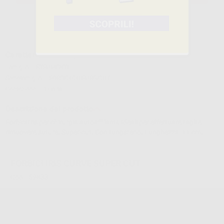
Caratteristiche del prodotto
Famiglia
STRUMENTI
Sottofamiglia
FORBICI CHIRURGICHE
Confezione
1 unità
Descrizione del prodotto
Forbici Iris per chirurgia autoaffilanti. Ideali per effettuare tagli e
rimuovere suture. Super-cut. Con tungsteno. Lunghezza: 11 cm.
FORBICI IRIS CURVE SUPER CUT
Cod.
59833
19,87 €/u.
-38%
32,25 € /u.
-
+