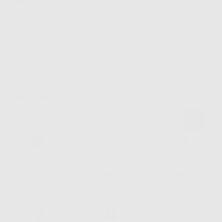
La informiamo che il Responsabile del trattamento dei suoi Dati Personali è Dontalia
Italia S.r.l.. La finalitá del trattamento dei suoi Dati Personali è l'invio di informazioni
commerciali. La legittimazione dell'invio dell'informazione commerciale è il suo consenso
assenziente. I suoi dati saranno unicamente ceduti alle imprese del settore
odontoiatrico vincolate a Dontalia Italia S.r.l. che commercializzano prodotti simili,
sempre sotto il suo consenso e senza la concessione internazionale dei suoi Dati
Personali. Potrá, tra l'altro, esercitare i diritti di accesso, rettifica, soppressione,
limitazione e/o opposizione al trattamento dei dati , attraverso privacy@dontalia.it. Se
desidera conoscere ulteriori informazioni riguardo il trattamento dei dati personali,
acceda a:
PrivacyIT.pdf
Consegna gratuita senza
Reso gratuito dei prodotti
30 giorni per cambiare idea
minimo di ordine.
Acquista 365 giorno all'anno
Segui il tuo ordine
Verifica lo stato del tuo
24/7
ordine