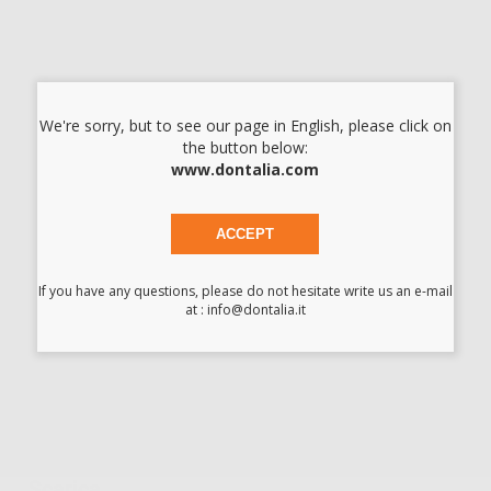
FORBICI IRIS RETTE SUPER CUT
Cod.
59834
19,87 €/u.
-38%
32,25 € /u.
We're sorry, but to see our page in English, please click on
the button below:
Approvvigionamento in corso
www.dontalia.com
I prezzi indicati non includono Iva.*
ACCEPT
AGGIUNGI
If you have any questions, please do not hesitate write us an e-mail
at : info@dontalia.it
Descrizione del prodotto
Forbici Iris per chirurgia autoaffilanti. Ideali per effettuare tagli
e rimuovere suture. Super-cut. Con tungsteno. Lunghezza: 11
cm.
Scarica