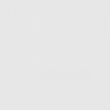
Tracciatura dell’ordine
Benvenuto!
Fai il login per accedere a prezzi e
Dontalia
vantaggi esclusivi.
NUOVA APP
Vuoi le MIGLIORI OFFERTE a portata di mano? Scarica la nostra
APP e accedi alle migliori oferte e servizi
Google Play
Hai dimenticato la
Inizio
|
Studio
|
Strumenti
|
Forbici chirurgiche
|
FORBICI IRIS SUPER-
password?
TAGLIO
Registrati