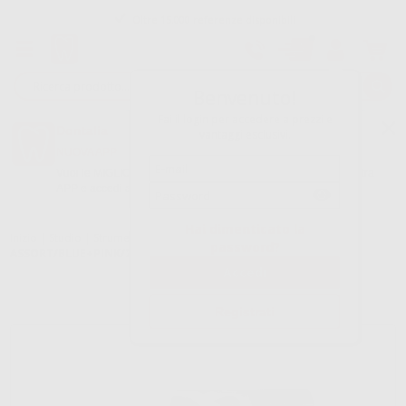
Oltre 15.000 referenze disponibili
Tracciatura dell’ordine
Benvenuto!
Fai il login per accedere a prezzi e
Dontalia
vantaggi esclusivi.
NUOVA APP
Vuoi le MIGLIORI OFFERTE a portata di mano? Scarica la nostra
APP e accedi alle migliori oferte e servizi
Google Play
Hai dimenticato la
Inizio
|
Studio
|
Strumenti
|
Divaricatori guance
|
OPTRAGATE
password?
ASSORT/BLUE+PINK/20+20
Registrati