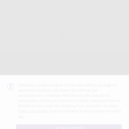
minimo di ordine.
Acquista 365 giorno all'anno
Segui il tuo ordine
Verifica lo stato del tuo
24/7
ordine
Assistenza telefonica
Web con pagamento sicuro
98% di stock disponibile
Avviso legale
Politica sulla privacy
Politica sui cookie
Canale etico
Codice Etico
Utilizziamo cookies proprie e di terzi per offrire una migliore
esperienza di utilizzo del nostro sito internet, per
METODO DI PAGAMENTO
personalizzare i contenuti offerti in base alle abitudini di
navigazione, nonché per misurare il traffico, analizzare l’uso di
dontalia.it e per scopi di marketing. Puoi controllare la nostra
Politica sui cookies
e personalizzarne le impostazioni cliccando
qui.
ACCETTA TUTTO