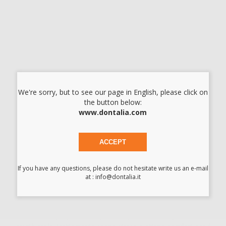
78,89 €/u.
-17%
95,05 € /u.
-
+
OPTRAGATE JUNIOR ASSORT/BLUE+PINK/20+20
Cod.
23803
Codice fabbricante:
669089WW
78,89 €/u.
We're sorry, but to see our page in English, please click on
-17%
95,05 € /u.
the button below:
www.dontalia.com
-
+
I prezzi indicati non includono Iva.*
ACCEPT
AGGIUNGI
If you have any questions, please do not hesitate write us an e-mail
at : info@dontalia.it
Descrizione del prodotto
Le rinomate proprietà di OptraGate, accesso semplificato alla