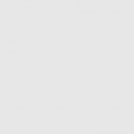
cavità orale, trattamento senza stress e ottimo comfort per il
paziente, ora disponibili anche in divertentissime colorazioni
(rosa e azzurro) nei formati junior e small, specificamente
indicati nel trattamento odontoiatrico pediatrico.
Scarica
Allegato istruzioni
ISCRIVITI ALLA NEWSLETTER - OTTIENI 5€
DI SCONTO
Sii tra i primi a scoprire promozioni, offerte e novità esclusive!