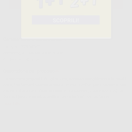
SELEZIONA
Caratteristiche del prodotto
Famiglia
STRUMENTI
Sottofamiglia
DIVARICATORI GUANCE
Confezione
40 unità
Descrizione del prodotto
Le rinomate proprietà di OptraGate, accesso semplificato alla cavità
orale, trattamento senza stress e ottimo comfort per il paziente, ora
disponibili anche in divertentissime colorazioni (rosa e azzurro) nei
formati junior e small, specificamente indicati nel trattamen...
Leggi tutto
OPTRAGATE SMALL ASSORT/BLUE+PINK/20+20
Cod.
23802
Codice fabbricante:
669088WW