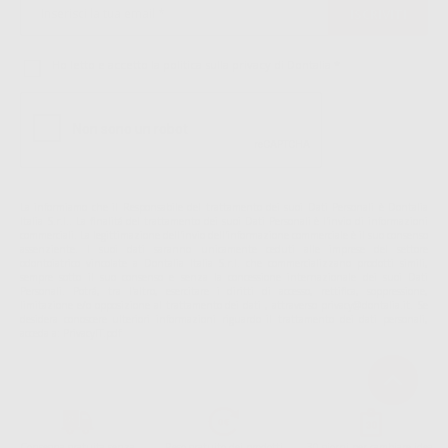
Ho letto e accetto la politica sulla privacy di Dontalia
*
La informiamo che il Responsabile del trattamento dei suoi Dati Personali è Dontalia
Italia S.r.l.. La finalitá del trattamento dei suoi Dati Personali è l'invio di informazioni
commerciali. La legittimazione dell'invio dell'informazione commerciale è il suo consenso
assenziente. I suoi dati saranno unicamente ceduti alle imprese del settore
odontoiatrico vincolate a Dontalia Italia S.r.l. che commercializzano prodotti simili,
sempre sotto il suo consenso e senza la concessione internazionale dei suoi Dati
Personali. Potrá, tra l'altro, esercitare i diritti di accesso, rettifica, soppressione,
limitazione e/o opposizione al trattamento dei dati , attraverso privacy@dontalia.it. Se
desidera conoscere ulteriori informazioni riguardo il trattamento dei dati personali,
acceda a:
PrivacyIT.pdf
Consegna gratuita senza
Reso gratuito dei prodotti
30 giorni per cambiare idea