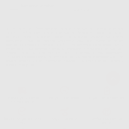
La informiamo che il Responsabile del trattamento dei suoi Dati Personali è Dontalia
Italia S.r.l.. La finalitá del trattamento dei suoi Dati Personali è l'invio di informazioni
commerciali. La legittimazione dell'invio dell'informazione commerciale è il suo consenso
assenziente. I suoi dati saranno unicamente ceduti alle imprese del settore
odontoiatrico vincolate a Dontalia Italia S.r.l. che commercializzano prodotti simili,
sempre sotto il suo consenso e senza la concessione internazionale dei suoi Dati
Personali. Potrá, tra l'altro, esercitare i diritti di accesso, rettifica, soppressione,
limitazione e/o opposizione al trattamento dei dati , attraverso privacy@dontalia.it. Se
desidera conoscere ulteriori informazioni riguardo il trattamento dei dati personali,
acceda a:
PrivacyIT.pdf
Consegna gratuita senza
Reso gratuito dei prodotti
30 giorni per cambiare idea
minimo di ordine.
Acquista 365 giorno all'anno
Segui il tuo ordine
Verifica lo stato del tuo
24/7
ordine