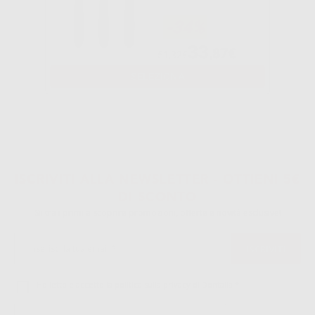
-34%
33
,87€
51,32€
SELEZIONA
ISCRIVITI ALLA NEWSLETTER - OTTIENI 5€
DI SCONTO
Sii tra i primi a scoprire promozioni, offerte e novità esclusive!
Ho letto e accetto la politica sulla privacy di Dontalia
*