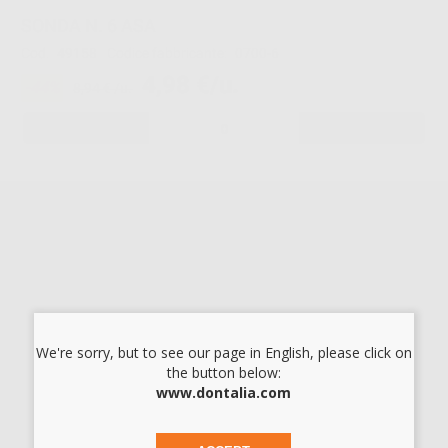
SONDA N. 6 ASA
Cod.
49158
Codice fabbricante:
0700-6
4,98 €/u.
-44%
8,94 € /u.
-
+
SONDA N. 9 ASA
Cod.
49159
Codice fabbricante:
0700-9
4,98 €/u.
-44%
8,94 € /u.
-
+
I prezzi indicati non includono Iva.*
We're sorry, but to see our page in English, please click on
the button below:
AGGIUNGI
www.dontalia.com