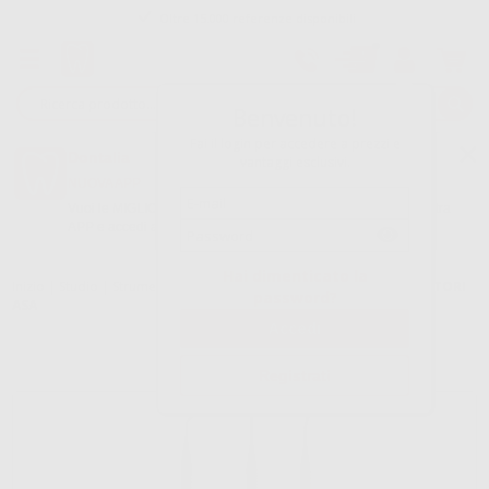
Oltre 15.000 referenze disponibili
Tracciatura dell’ordine
Benvenuto!
Fai il login per accedere a prezzi e
Dontalia
vantaggi esclusivi.
NUOVA APP
Vuoi le MIGLIORI OFFERTE a portata di mano? Scarica la nostra
APP e accedi alle migliori oferte e servizi
Google Play
Hai dimenticato la
Inizio
|
Studio
|
Strumenti
|
Sonde ed esploratori doppi
|
ESPLORATORI
password?
ASA
Registrati