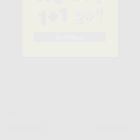
Caratteristiche del prodotto
Famiglia
STRUMENTI
Sottofamiglia
SONDE ED ESPLORATORI DOPPI
Confezione
1 unità.
Descrizione del prodotto
SONDA DI ESPLORAZIONE Nº6.
ESPLORATORE N. 23 ASA
Cod.
49157
Codice fabbricante:
0700-23
4,98 €/u.
-41%
8,38 € /u.
-
+