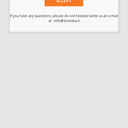
ACCEPT
Descrizione del prodotto
SONDA DI ESPLORAZIONE Nº6.
If you have any questions, please do not hesitate write us an e-mail
at : info@dontalia.it
Scarica
Scheda tecnica
Potrebbe interessarti anche:
SINDESMOTOM
O CHOMPRET