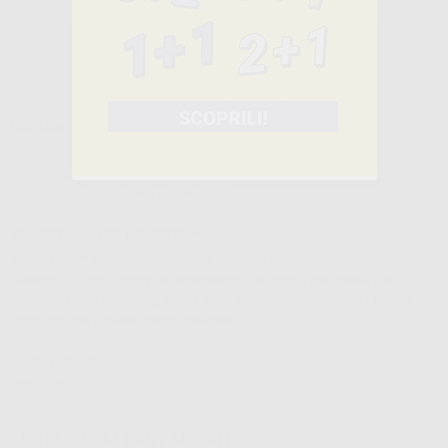
SELEZIONA IL PRODOTTO
Caratteristiche del prodotto
Famiglia
CEMENTI
Sottofamiglia
CEMENTI DEFINITIVI-VETRO IONOMERI
Confezione
30gr.polvere + 12 ml.liquido
Descrizione del prodotto
Ketac Cem™ è un cemento definitivo in vetroionomero che offre
rilascio di fluoro, ottimo adattamento e integrità marginale per
cementazione di corone, ponti, inlay, perni endodontici, viti, bande
ortodontiche e rivestimento cavitario.
CARATTERISTICHE E VA...
Leggi tutto
KETAC-CEM EASY MIX KIT