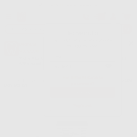
Oltre 15.000 referenze disponibili
Tracciatura dell’ordine
Benvenuto!
Fai il login per accedere a prezzi e
Dontalia
vantaggi esclusivi.
NUOVA APP
Vuoi le MIGLIORI OFFERTE a portata di mano? Scarica la nostra
APP e accedi alle migliori oferte e servizi
Google Play
Hai dimenticato la
Inizio
|
Studio
|
Cementi
|
Cementi definitivi-vetro ionomeri
|
KETAC-CEM
password?
EASY MIX KIT
Registrati