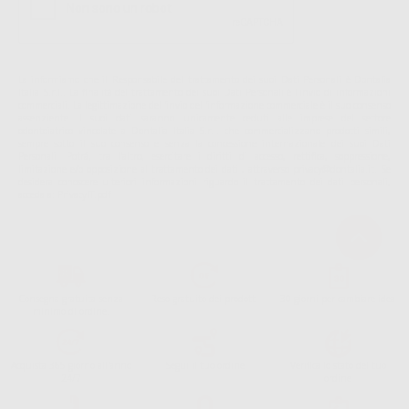
La informiamo che il Responsabile del trattamento dei suoi Dati Personali è Dontalia
Italia S.r.l.. La finalitá del trattamento dei suoi Dati Personali è l'invio di informazioni
commerciali. La legittimazione dell'invio dell'informazione commerciale è il suo consenso
assenziente. I suoi dati saranno unicamente ceduti alle imprese del settore
odontoiatrico vincolate a Dontalia Italia S.r.l. che commercializzano prodotti simili,
sempre sotto il suo consenso e senza la concessione internazionale dei suoi Dati
Personali. Potrá, tra l'altro, esercitare i diritti di accesso, rettifica, soppressione,
limitazione e/o opposizione al trattamento dei dati , attraverso privacy@dontalia.it. Se
desidera conoscere ulteriori informazioni riguardo il trattamento dei dati personali,
acceda a:
PrivacyIT.pdf
Consegna gratuita senza
Reso gratuito dei prodotti
30 giorni per cambiare idea
minimo di ordine.
Acquista 365 giorno all'anno
Segui il tuo ordine
Verifica lo stato del tuo
24/7
ordine