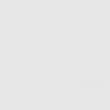
-13%
273
,83€
314,79€
-
+
AGGIUNGI
ISCRIVITI ALLA NEWSLETTER - OTTIENI 5€
DI SCONTO
Sii tra i primi a scoprire promozioni, offerte e novità esclusive!
Ho letto e accetto la politica sulla privacy di Dontalia
*