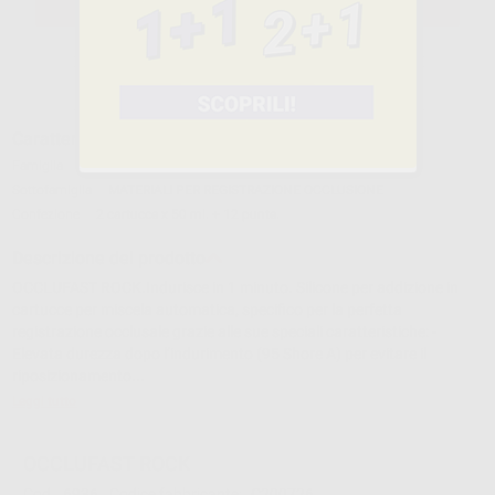
SELEZIONA IL PRODOTTO
Caratteristiche del prodotto
Famiglia
IMPRONTE
Sottofamiglia
MATERIALI PER REGISTRAZIONE OCCLUSIONE
Confezione
2 cartucce x 50 ml. + 12 punte.
Descrizione del prodotto
OCCLUFAST ROCK.Indurisce in 1 minuto. Silicone per addizione in
cartucce per miscela automatica, specifico per la perfetta
registrazione occlusale grazie alle sue speciali caratteristiche: -
Elevata durezza dopo l’indurimento (95 Shore A) per evitare il
riposizionamento...
Leggi tutto
OCCLUFAST ROCK
Cod.
6936
Codice fabbricante:
C200726