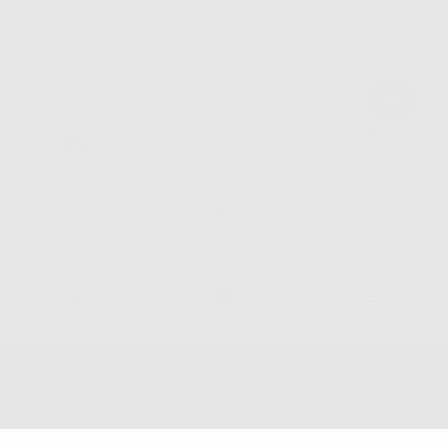
Personali. Potrá, tra l'altro, esercitare i diritti di accesso, rettifica, soppressione,
limitazione e/o opposizione al trattamento dei dati , attraverso privacy@dontalia.it. Se
desidera conoscere ulteriori informazioni riguardo il trattamento dei dati personali,
acceda a:
PrivacyIT.pdf
Consegna gratuita senza
Reso gratuito dei prodotti
30 giorni per cambiare idea
minimo di ordine.
Acquista 365 giorno all'anno
Segui il tuo ordine
Verifica lo stato del tuo
24/7
ordine
Assistenza telefonica
Web con pagamento sicuro
98% di stock disponibile
Avviso legale
Politica sulla privacy
Politica sui cookie
Canale etico
Codice Etico