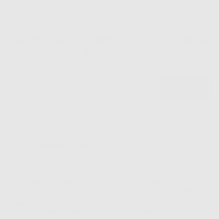
ISCRIVITI ALLA NEWSLETTER - OTTIENI 5€
DI SCONTO
Sii tra i primi a scoprire promozioni, offerte e novità esclusive!
Ho letto e accetto la politica sulla privacy di Dontalia
*
La informiamo che il Responsabile del trattamento dei suoi Dati Personali è Dontalia
Italia S.r.l.. La finalitá del trattamento dei suoi Dati Personali è l'invio di informazioni
commerciali. La legittimazione dell'invio dell'informazione commerciale è il suo consenso
assenziente. I suoi dati saranno unicamente ceduti alle imprese del settore
odontoiatrico vincolate a Dontalia Italia S.r.l. che commercializzano prodotti simili,
sempre sotto il suo consenso e senza la concessione internazionale dei suoi Dati