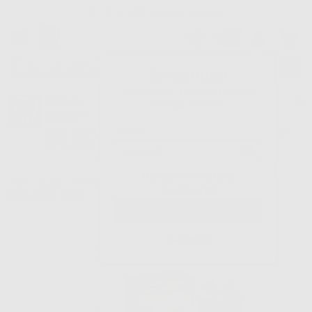
Oltre 15.000 referenze disponibili
Tracciatura dell’ordine
Benvenuto!
Fai il login per accedere a prezzi e
Dontalia
vantaggi esclusivi.
NUOVA APP
Vuoi le MIGLIORI OFFERTE a portata di mano? Scarica la nostra
APP e accedi alle migliori oferte e servizi
Google Play
Hai dimenticato la
Inizio
|
Studio
|
Impronte
|
Materiali per registrazione occlusione
|
password?
OCCLUFAST ROCK
Registrati