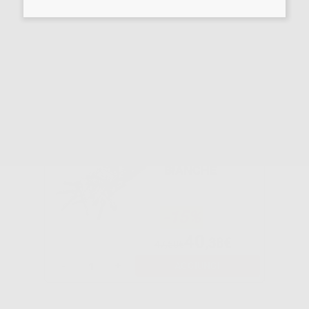
Fresabile per eliminare il materiale in eccesso.
Potrebbe interessarti anche:
PUNTE DI
MISCELAZIONE
BIANCHE
-15%
40
,38€
47,50€
-
+
AGGIUNGI