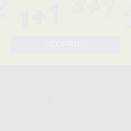
22
20
,03€
27,88€
24,38€
AGGIUNGI
-
+
AGGIU
FRESA DIAMANTATA
FRESA D
CONICA APPUNTITA
CONO RO
PM 859.104.010
PM KOME
-21%
-21%
33
18
,84€
42,84€
23,53€
AGGIUNGI
SELEZIONA