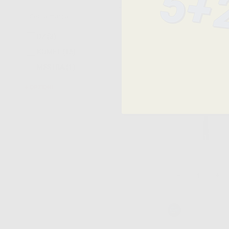
-
+
DZ
(3)
KOMET
(16)
MESTRA
(1)
OPZIONI
-
+