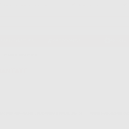
Garanzia Pagamento Sicuro
Reso gratuito
PPARECCHIATURA
ORTODONZIA
NOVITÀ
|
Frese diamantate
MANTATE
MO PER ABRASIONE, LUCIDATURA E FRESE (20)
FRESE DIAMANTATE (20