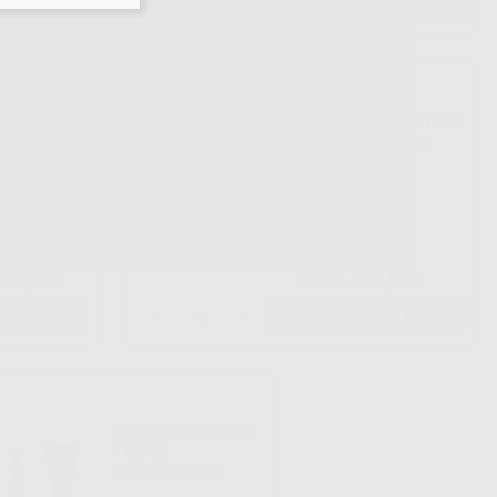
NGI
-
+
AGGIUNGI
RESE
FRESA DIAMANTATA
ATE
PM 894.104.060
-21%
32
22
,62€
,58€
28,59€
NGI
-
+
AGGIUNGI
FRESA DIAMANTATA
A CONO
ROVESCIATO D