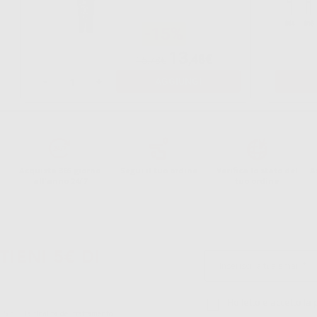
-15%
13
,48€
15,78€
-
+
AGGIUNGI
Acquista 365 giorno
Segui il tuo ordine
Verifica lo stato del
A
all'anno 24/7
tuo ordine
TIENI 5€ DI
Ho letto e accetto la 
S.r.l.. La finalitá del trattamento