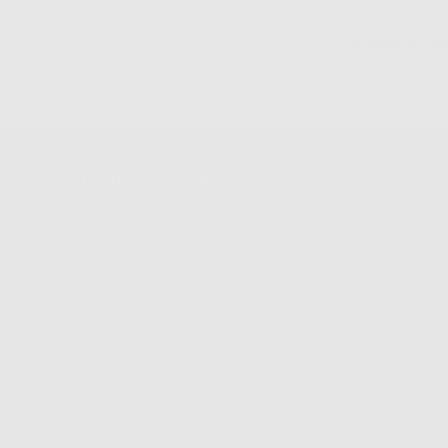
ll'informazione commerciale è il suo
iatrico vincolate a Dontalia Italia
sione internazionale dei suoi Dati
ne e/o opposizione al trattamento dei
 il trattamento dei dati personali,
TO
IL MIO ACCOUNT
Dati Di Fatturazione
Dati Di Invio
Le Mie Liste
Ordini Effettuati
Resi
Fatture