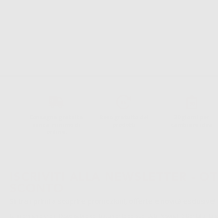
1
Consegna gratuita
Reso gratuito dei
30 giorni per
senza minimo di
prodotti
cambiare idea
ordine.
ISCRIVITI ALLA NEWSLETTER - OT
SCONTO
Sii tra i primi a scoprire promozioni, offerte e novità esclusive!
La informiamo che il Responsabile del trattamento dei suoi Dati Personali è Dontalia Italia 