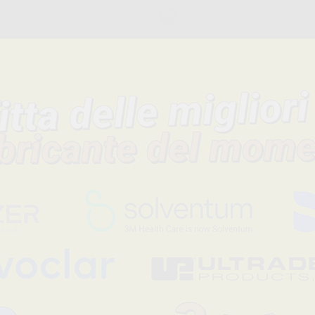
FRESA DIAMANTE
FRESA D
SFERA PM KOMET
FIAMMA 
801
863.104.
-23%
-21%
18
33
,23€
Da
23,53€
42,84€
SELEZIONA
-
+
AGGIU
FRESA A PALLINA
FRESA A
DIAMANTE 8801-
DIAMANT
104-023
859.104.
-21%
-15%