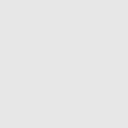
Oltre 15.000 referenze disponibili
Tracciatura dell’ordine
Benvenuto!
ACQUISTO RAPIDO
VOLANTINI/CATALOGHI
Fai il login per accedere a prezzi e
vantaggi esclusivi.
Hai dimenticato la
password?
Ordina per
Registrati
Elimina filtri
)