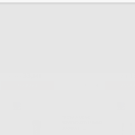
AGGIUNGI
-
+
AGGIU
FRESA PM 6863-104-
SET 30 F
016 DIAMANTE
DIAMANT
SPESSA
-21%
-25%
33
1
,84€
42,84€
176,27€
AGGIUNGI
-
+
AGGIU
FRESA A CONO
ROVESCIATO LUNGO
DIAMANTE
807.104.018