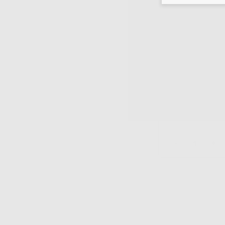
-
+
-
+