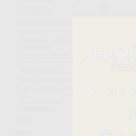
FRESE DIAMANTATE
(20)
ABRASIVI
(4)
ABRASIVI PER CERAMICA E
ZIRCONIA
(21)
CONI, FELTRI E SPAZZOLE DI
ELETTROLUCIDATURA
(39)
DISCHI DI TAGLIO
(29)
DISCHI DIAMANTATI
(35)
FRESE A TURBINA DIAMANTATE
(5)
FRESE DIAMANTATE
SINTERIZZATE
(5)
OPZIONI
MARCA