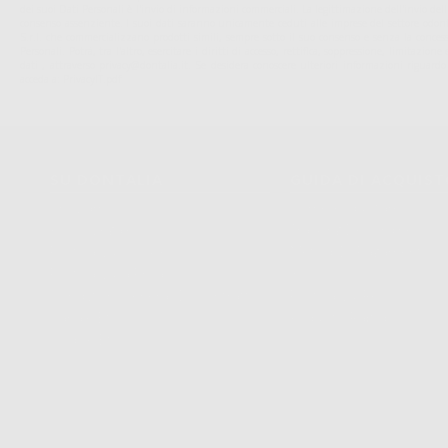
dei suoi Dati Personali è l'invio di informazioni commerciali. La legittimazione dell'invio de
consenso assenziente. I suoi dati saranno unicamente ceduti alle imprese del settore odonto
S.r.l. che commercializzano prodotti simili, sempre sotto il suo consenso e senza la conces
Personali. Potrá, tra l'altro, esercitare i diritti di accesso, rettifica, soppressione, limitazio
dati , attraverso privacy@dontalia.it. Se desidera conoscere ulteriori informazioni riguardo
acceda a:
PrivacyIT.pdf
SU DONTALIA
GUIDA DI ACQUIS
Chi Siamo?
Come Acquistare
Avviso Legale
Tracking Dell’ordine
Politica Sui Cookie
Metodi Di Pagamento
Politica Sulla Privacy
Invio
Condizioni Generali Di Contratto
Politica Sui Resi
Canale Etico
Acquisto Rapido
Codice Etico