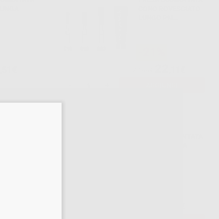
IAMANTATA
FRESA DIAMANTATA
LUNGA
CONO ROVESCIATO
LUNGO PM
DATA PM
807.104.023
025
-21%
22
,51€
,11€
27,99€
-
+
AGGIUNGI
PPUNTITA
FRESA DIAMANTATA
E
CONICA LUNGA
018
PUNTA
ARROTONDATA PM
850.104.016
-21%
33
,84€
,84€
42,84€