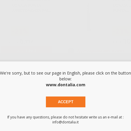
FRESA DIAMANTATA
FRESA D
CONICA PUNTA
CONICA 
ARROTONDATA PM
PUNTA
855.104.025
ARROTON
850.104.
-21%
-21%
6
10
,77€
8,57€
13,30€
AGGIUNGI
Approvvigionamento in corso
We're sorry, but to see our page in English, please click on the button
below:
FRESA DIAMANTATA
FRESA A
www.dontalia.com
LENTICOLARE PM
DIAMANT
825.104.050
859.104.
ACCEPT
-21%
-21%
If you have any questions, please do not hesitate write us an e-mail at :
45
33
info@dontalia.it
,20€
57,22€
42,84€