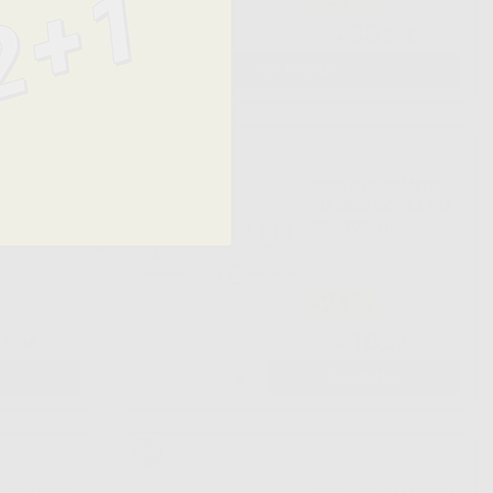
33
,83€
,84€
42,84€
NGI
SELEZIONA
IAMANTATA
FRESA DIAMANTE
VESCIATO
FIAMMA CORTA PM
T 805
860.104.016
-21%
18
,59€
,59€
23,53€
-
+
AGGIUNGI