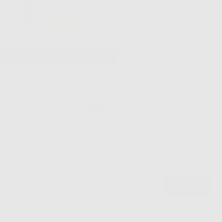
-15%
13
,48€
15,78€
SELEZIONA
ssistenza telefonica
Web con pagamento
98% di stock
sicuro
disponibile
politica sulla privacy di Dontalia
*