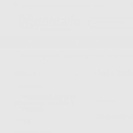
Consegna in 24/48h e gratuita senza minimo d’ordine
STUDIO
LABORATORIO
A
Inizio
|
Laboratorio
|
Materiali di consumo per abrasione, lucidatura e frese
FRESE DIA
FAMIGLIA
MATERIALI DI CONSUMO PER
20
Prodotti
ABRASIONE, LUCIDATURA E
FRESE
(20)
MATERIALI DI CONSU
OPZIONI
SOTTOFAMIGLIA