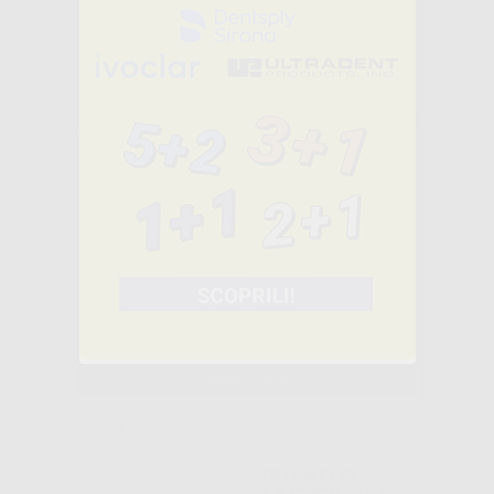
-73%
4
,05€
14,95€
SELEZIONA
Consigliato
GUANTI IN
LATTICE SENZA
POLVERE NIDO
D'APE AROMA
MENTA
-55%
6
,30€
13,95€
SELEZIONA
SENZA MARCA
GUANTI IN