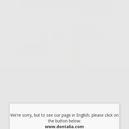
Consigliato
GUANTI IN
LATTICE SENZA
POLVERE NIDO
D'APE
-53%
6
,30€
13,50€
SELEZIONA
CHEMIL
GUANTI CHEMIL
ALOECARE
SMALL ALOES
We're sorry, but to see our page in English, please click on
the button below:
www.dontalia.com