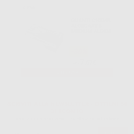
CHEMIL
GUANTI CHEMIL
ALOECARE 8
MEDIUM ALOEM
-30%
7
,67€
10,95€
SELEZIONA
1
ISCRIVITI ALLA NEWSLETTER - OTTIENI 5€
DI SCONTO
Sii tra i primi a scoprire promozioni, offerte e novità esclusive!