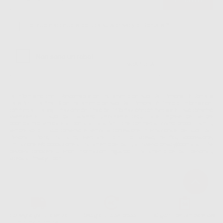
Ho letto e accetto la politica sulla privacy di Dontalia
*
La informiamo che il Responsabile del trattamento dei suoi Dati Personali è Dontalia
Italia S.r.l.. La finalitá del trattamento dei suoi Dati Personali è l'invio di informazioni
commerciali. La legittimazione dell'invio dell'informazione commerciale è il suo consenso
assenziente. I suoi dati saranno unicamente ceduti alle imprese del settore
odontoiatrico vincolate a Dontalia Italia S.r.l. che commercializzano prodotti simili,
sempre sotto il suo consenso e senza la concessione internazionale dei suoi Dati
Personali. Potrá, tra l'altro, esercitare i diritti di accesso, rettifica, soppressione,
limitazione e/o opposizione al trattamento dei dati , attraverso privacy@dontalia.it. Se
desidera conoscere ulteriori informazioni riguardo il trattamento dei dati personali,
acceda a:
PrivacyIT.pdf
Consegna gratuita senza
Reso gratuito dei prodotti
30 giorni per cambiare idea
minimo di ordine.