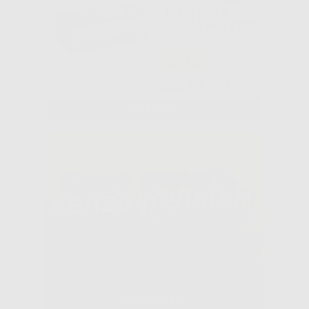
LATTICE CON
ALOE VERA
SENZA POLVERE
-30%
13
,97€
19,95€
SELEZIONA