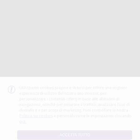
Acquista 365 giorno all'anno
Segui il tuo ordine
Verifica lo stato del tuo
24/7
ordine
Assistenza telefonica
Web con pagamento sicuro
98% di stock disponibile
Avviso legale
Politica sulla privacy
Politica sui cookie
Canale etico
Codice Etico
Utilizziamo cookies proprie e di terzi per offrire una migliore
esperienza di utilizzo del nostro sito internet, per
METODO DI PAGAMENTO
personalizzare i contenuti offerti in base alle abitudini di
navigazione, nonché per misurare il traffico, analizzare l’uso di
dontalia.it e per scopi di marketing. Puoi controllare la nostra
Politica sui cookies
e personalizzarne le impostazioni cliccando
qui.
ACCETTA TUTTO