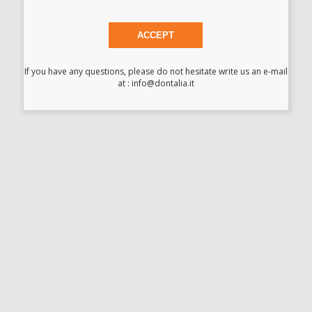
-30%
7
,67€
ACCEPT
10,95€
-
+
AGGIUNGI
If you have any questions, please do not hesitate write us an e-mail
at : info@dontalia.it
CHEMIL
GUANTI CHEMIL
SAFE PLUS
S/POLVERE
-45%
5
,47€
9,95€
SELEZIONA
GUANTI IN