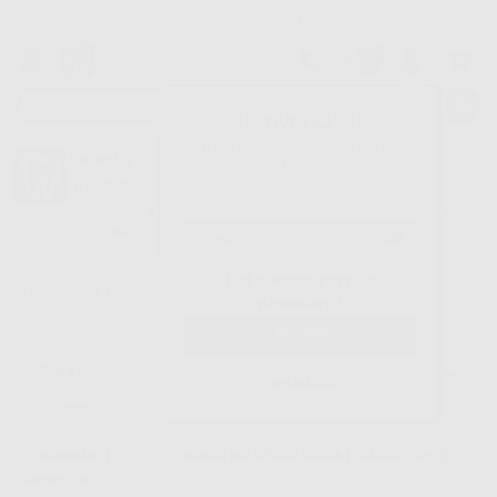
Tracciatura dell’ordine
Benvenuto!
Fai il login per accedere a prezzi e
Dontalia
vantaggi esclusivi.
NUOVA APP
Vuoi le MIGLIORI OFFERTE a portata di mano? Scarica la nostra
APP e accedi alle migliori oferte e servizi
Google Play
Hai dimenticato la
Inizio
|
Studio
|
Monouso
|
Guanti in lattice senza polvere
password?
Filtro
Registrati
10
Prodotti
MONOUSO (10)
GUANTI IN LATTICE SENZA POLVERE (10)
Elimina filtri