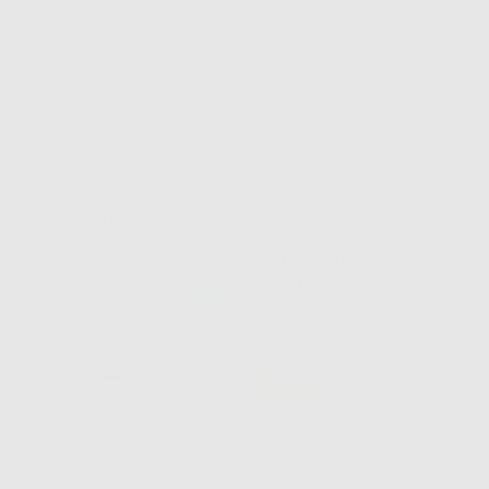
ASTM D3578, EN 455-1-2-3-4.
Peso: 7.2 gr
Potrebbe interessarti anche:
GUANTI IN
LATTICE SENZA
POLVERE NIDO
D'APE AROMA
MENTA
-55%
6
,30€
13,95€
SELEZIONA