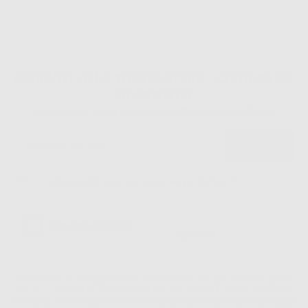
ISCRIVITI ALLA NEWSLETTER - OTTIENI 5€
DI SCONTO
Sii tra i primi a scoprire promozioni, offerte e novità esclusive!
Ho letto e accetto la politica sulla privacy di Dontalia
*
La informiamo che il Responsabile del trattamento dei suoi Dati Personali è Dontalia
Italia S.r.l.. La finalitá del trattamento dei suoi Dati Personali è l'invio di informazioni
commerciali. La legittimazione dell'invio dell'informazione commerciale è il suo consenso