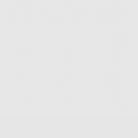
assenziente. I suoi dati saranno unicamente ceduti alle imprese del settore
odontoiatrico vincolate a Dontalia Italia S.r.l. che commercializzano prodotti simili,
sempre sotto il suo consenso e senza la concessione internazionale dei suoi Dati
Personali. Potrá, tra l'altro, esercitare i diritti di accesso, rettifica, soppressione,
limitazione e/o opposizione al trattamento dei dati , attraverso privacy@dontalia.it. Se
desidera conoscere ulteriori informazioni riguardo il trattamento dei dati personali,
acceda a:
PrivacyIT.pdf
Consegna gratuita senza
Reso gratuito dei prodotti
30 giorni per cambiare idea
minimo di ordine.
Acquista 365 giorno all'anno
Segui il tuo ordine
Verifica lo stato del tuo
24/7
ordine
Assistenza telefonica
Web con pagamento sicuro
98% di stock disponibile
Avviso legale
Politica sulla privacy
Politica sui cookie
Canale etico