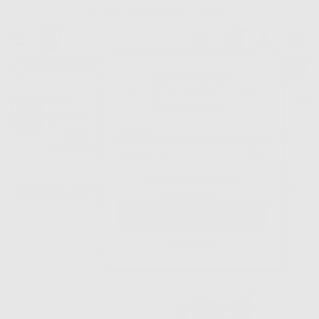
Oltre 15.000 referenze disponibili
Tracciatura dell’ordine
Benvenuto!
Fai il login per accedere a prezzi e
Dontalia
vantaggi esclusivi.
NUOVA APP
Vuoi le MIGLIORI OFFERTE a portata di mano? Scarica la nostra
APP e accedi alle migliori oferte e servizi
Google Play
Hai dimenticato la
Inizio
|
Studio
|
Monouso
|
Guanti in lattice senza polvere
|
GUANTI IN
password?
LATTICE SENZA POLVERE NIDO D'APE
Registrati