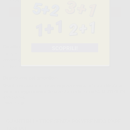
6,62€
ivato
SELEZIONA
Caratteristiche del prodotto
Famiglia
MONOUSO
Sottofamiglia
GUANTI IN LATTICE SENZA POLVERE
Confezione
100 unità
Descrizione del prodotto
Guanti monouso in lattice senza polvere con struttura a nido d'ape
per una maggiore presa. Sono conformi alle norme ASTM D3578, EN
455-1-2-3-4.
Peso: 7.2 gr
GUANTI IN LATTICE SENZA POLVERE NIDO D'APE
TAGLIA L