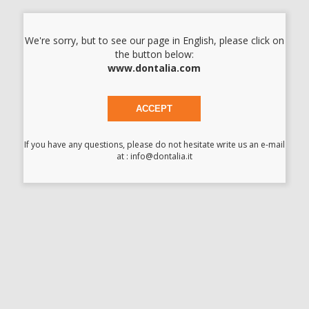
-
+
We're sorry, but to see our page in English, please click on
the button below:
GUANTI IN LATTICE SENZA POLVERE NIDO D'APE
www.dontalia.com
TAGLIA XS
Cod.
57963
ACCEPT
6,30 €/u.
-53%
13,50 € /u.
If you have any questions, please do not hesitate write us an e-mail
-
+
at : info@dontalia.it
I prezzi indicati non includono Iva.*
AGGIUNGI
Descrizione del prodotto
Guanti monouso in lattice senza polvere con struttura a nido
d'ape per una maggiore presa. Sono conformi alle norme