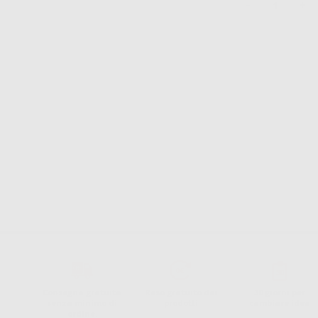
-
+
1
Consegna gratuita
Reso gratuito dei
30 giorni per
senza minimo di
prodotti
cambiare idea
ordine.