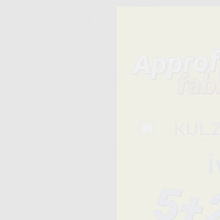
CEMENTI MTA
(13)
CEMENTI CHIRURGICI
(6)
CEMENTI DEFINITIVI IN RESINA
(69)
CEMENTI DEFINITIVI-
CEMENTAZIONE FACCETTE
(9)
CEMENTI DEFINITIVI-
OSSIFOSFATO DI ZINCO
(6)
-
CEMENTI DEFINITIVI-VETRO
IONOMERI
(21)
CEMENTI DEFINITIVI-VETRO
IONOMERI RINFORZATI
(25)
CEMENTI DEFINITIVI:
CARBOSSILATI
(3)
OPZIONI
MARCA