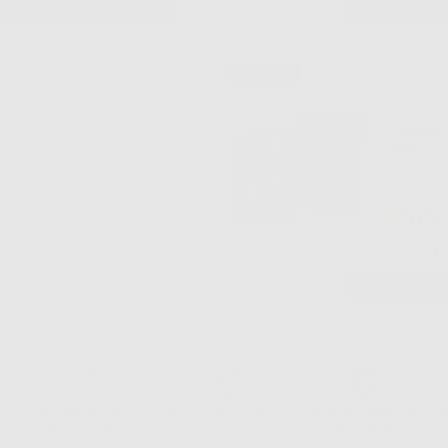
AGGIUNGI
-
+
AGGIU
CEMENTO
RIPARAZI
(2GR)
-20%
1
160,55€
-
+
AGGIU
Acquista 365 giorno
Segui il tuo ordine
Verifica lo stato del
A
all'anno 24/7
tuo ordine