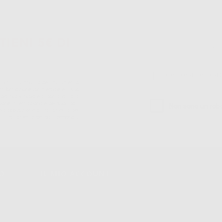
TIENI 5€ DI
Ho letto e accetto la 
S.r.l.. La finalitá del trattamento
ll'informazione commerciale è il suo
iatrico vincolate a Dontalia Italia
sione internazionale dei suoi Dati
ne e/o opposizione al trattamento dei
 il trattamento dei dati personali,
TO
IL MIO ACCOUNT
Dati Di Fatturazione
Dati Di Invio
Le Mie Liste
Ordini Effettuati