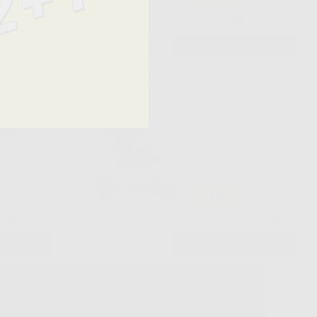
58
,65€
,50€
87,78€
NGI
-
+
AGGIUNGI
 MTA PER
BIODENTINE
ONI
SEPTODONT
-19%
227
,34€
,57€
281,33€
-
+
AGGIUNGI