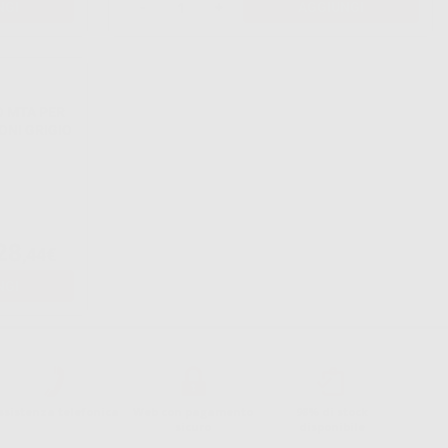
NGI
-
+
AGGIUNGI
 MTA PER
ONI GRIGIO
28
,44€
NGI
ssistenza telefonica
Web con pagamento
98% di stock
sicuro
disponibile