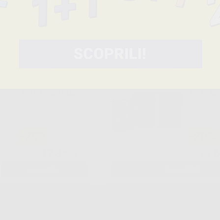
66
29
,45€
99,00€
34,99€
AGGIUNGI
-
+
AGGIU
PRO ROOT MTA
CEMENTO
4X0,5GR. BIANCO
RIPARAZI
-25%
-20%
178
76
,56€
237,64€
95,42€
AGGIUNGI
SELEZIONA