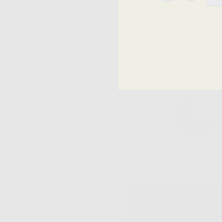
-
+
PROCLINIC EXPERT
(1)
ACTEON
(1)
ANGELUS
(5)
DENTSPLY MAILLEFER
(1)
FKG
(1)
MICRO-MEGA
(1)
SEPTODONT
(3)
OPZIONI
-
+