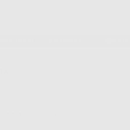
Garanzia Pagamento Sicuro
Reso gratuito
PPARECCHIATURA
ORTODONZIA
NOVITÀ
TA
Elimina filtri
CEMENTI MTA (13)