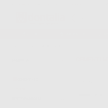
Consegna in 24/48h e gratuita senza minimo d’ordine
STUDIO
LABORATORIO
A
Inizio
|
Studio
|
Cementi
|
Cementi mta
CEMENTI M
FAMIGLIA
CEMENTI
(13)
13
Prodotti
OPZIONI
CEMENTI (13)
SOTTOFAMIGLIA