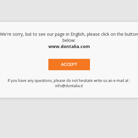
BIODENTINE XP 200
BC UNIV
BIOCERA
-14%
-15%
We're sorry, but to see our page in English, please click on the button
below:
178
1
,92€
209,17€
178,05€
www.dontalia.com
AGGIUNGI
-
+
AGGIU
ACCEPT
If you have any questions, please do not hesitate write us an e-mail at :
info@dontalia.it
MTAS CAPS
MTA REPA
DOSIS
-5%
-23%
91
1
,29€
96,09€
151,03€