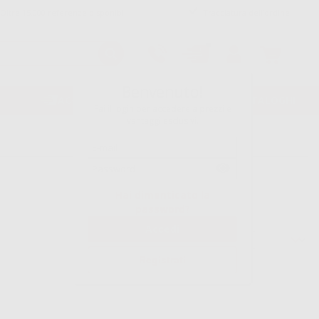
Oltre 15.000 referenze disponibili
Tracciatura dell’ordine
Benvenuto!
ACQUISTO RAPIDO
VOLANTINI/CATALOGHI
Fai il login per accedere a prezzi e
vantaggi esclusivi.
Hai dimenticato la
password?
Ordina per
Registrati