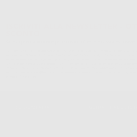
ISCRIVITI ALLA NEWSLETTER - OT
SCONTO
Sii tra i primi a scoprire promozioni, offerte e novità esclusive!
La informiamo che il Responsabile del trattamento dei suoi Dati Personali è Dontalia Italia 
dei suoi Dati Personali è l'invio di informazioni commerciali. La legittimazione dell'invio de
consenso assenziente. I suoi dati saranno unicamente ceduti alle imprese del settore odonto
S.r.l. che commercializzano prodotti simili, sempre sotto il suo consenso e senza la conces
Personali. Potrá, tra l'altro, esercitare i diritti di accesso, rettifica, soppressione, limitazio
dati , attraverso privacy@dontalia.it. Se desidera conoscere ulteriori informazioni riguardo
acceda a:
PrivacyIT.pdf
SU DONTALIA
GUIDA DI ACQUIS
Chi Siamo?
Come Acquistare
Avviso Legale
Tracking Dell’ordine
Politica Sui Cookie
Metodi Di Pagamento
Politica Sulla Privacy
Invio