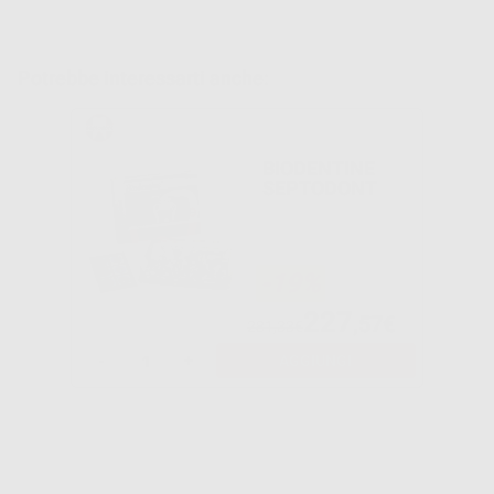
Potrebbe interessarti anche:
BIODENTINE
SEPTODONT
-19%
227
,57€
281,33€
-
+
AGGIUNGI