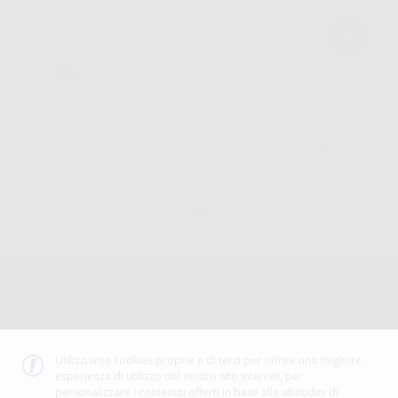
Consegna gratuita senza
Reso gratuito dei prodotti
30 giorni per cambiare idea
minimo di ordine.
Acquista 365 giorno all'anno
Segui il tuo ordine
Verifica lo stato del tuo
24/7
ordine
Assistenza telefonica
Web con pagamento sicuro
98% di stock disponibile
Avviso legale
Politica sulla privacy
Politica sui cookie
Canale etico
Codice Etico
Utilizziamo cookies proprie e di terzi per offrire una migliore
esperienza di utilizzo del nostro sito internet, per
METODO DI PAGAMENTO
personalizzare i contenuti offerti in base alle abitudini di