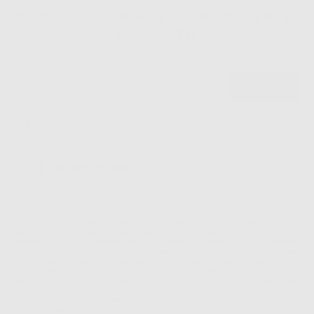
ISCRIVITI ALLA NEWSLETTER - OTTIENI 5€
DI SCONTO
Sii tra i primi a scoprire promozioni, offerte e novità esclusive!
Ho letto e accetto la politica sulla privacy di Dontalia
*
La informiamo che il Responsabile del trattamento dei suoi Dati Personali è Dontalia
Italia S.r.l.. La finalitá del trattamento dei suoi Dati Personali è l'invio di informazioni
commerciali. La legittimazione dell'invio dell'informazione commerciale è il suo consenso
assenziente. I suoi dati saranno unicamente ceduti alle imprese del settore
odontoiatrico vincolate a Dontalia Italia S.r.l. che commercializzano prodotti simili,
sempre sotto il suo consenso e senza la concessione internazionale dei suoi Dati
Personali. Potrá, tra l'altro, esercitare i diritti di accesso, rettifica, soppressione,
limitazione e/o opposizione al trattamento dei dati , attraverso privacy@dontalia.it. Se
desidera conoscere ulteriori informazioni riguardo il trattamento dei dati personali,
acceda a:
PrivacyIT.pdf