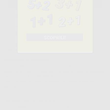
SELEZIONA IL PRODOTTO
Caratteristiche del prodotto
Famiglia
CEMENTI
Sottofamiglia
CEMENTI MTA
Confezione
5 capsule (0,7 gr.) e 5 monodosi
Descrizione del prodotto
Sostituto della dentina bioattivo a base di silicato tricalcico.
Biodentine è un sostituto della dentina bioattivo dotato di proprietà
meccaniche simili a quelle della dentina sana e può sostituirla sia a
livello coronale che a livello radicolare. Contiene principalment...
Leggi tutto
BIODENTINE (5 CAPSULE)
Cod.
155508
Codice fabbricante:
11101R