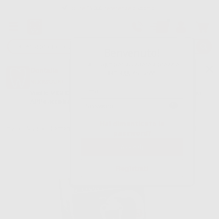
Oltre 15.000 referenze disponibili
Tracciatura dell’ordine
Benvenuto!
Fai il login per accedere a prezzi e
Dontalia
vantaggi esclusivi.
NUOVA APP
Vuoi le MIGLIORI OFFERTE a portata di mano? Scarica la nostra
APP e accedi alle migliori oferte e servizi
Google Play
Hai dimenticato la
Inizio
|
Studio
|
Cementi
|
Cementi mta
|
BIODENTINE (5 CAPSULE)
password?
Registrati