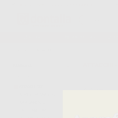
Consegna in 24/48h e gratuita senza minimo d’ordine
STUDIO
LABORATORIO
A
Inizio
|
Laboratorio
|
Attacchi
ATTACCHI -
FAMIGLIA
ATTACCHI
(33)
33
Prodotti
ACRILICI-RESINE
(140)
ARREDAMENTO
(1)
E
ATTACCHI (33)
CAD / CAM
(188)