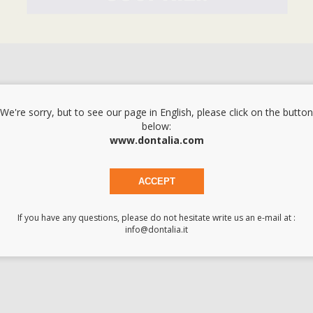
-31%
-15%
167
79
,79€
244,60€
93,40€
AGGIUNGI
-
+
AGGIU
We're sorry, but to see our page in English, please click on the button
below:
www.dontalia.com
INTERLOCK
KIT EST
VITI ROT
ACCEPT
If you have any questions, please do not hesitate write us an e-mail at :
-15%
-15%
info@dontalia.it
33
2
,15€
39,00€
284,20€
SELEZIONA
SELEZIONA