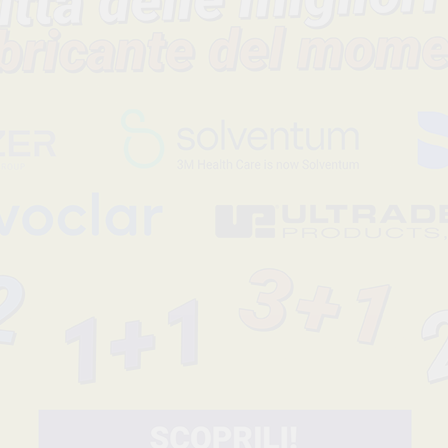
a pagina 1
OT EQUATOR
SFERA DI
CAPPETTA NERA
CALCINA
LABORATORIO
-20%
-15%
12
17
,07€
15,00€
20,50€
AGGIUNGI
SELEZIONA
ATTACCO A
OT BAR 
CAVALIERE ORO
PACK CLI
INDEN-ACKERMAN