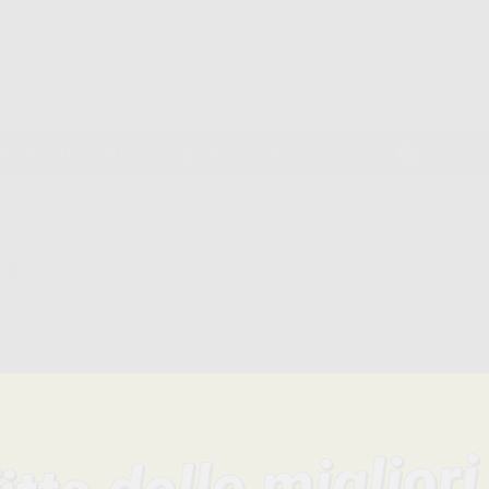
Garanzia Pagamento Sicuro
Reso gratuito
PPARECCHIATURA
ORTODONZIA
NOVITÀ
 2
limina filtri