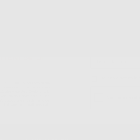
Acquista 365 giorno
Segui il tuo ordine
Verifica lo stato del
A
all'anno 24/7
tuo ordine
TIENI 5€ DI
Ho letto e accetto la 
S.r.l.. La finalitá del trattamento
ll'informazione commerciale è il suo
iatrico vincolate a Dontalia Italia
sione internazionale dei suoi Dati
ne e/o opposizione al trattamento dei
 il trattamento dei dati personali,