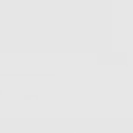
ssistenza telefonica
Web con pagamento
98% di stock
sicuro
disponibile
politica sulla privacy di Dontalia
*