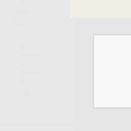
(1)
OPZIONI
MARCA
-
+
AL DENTE
(1)
INDENSA
(4)
NOBIL-METAL
(1)
RHEIN-83
(25)
SERVO
(2)
OPZIONI
1