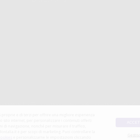
TO
IL MIO ACCOUNT
Dati Di Fatturazione
Dati Di Invio
Le Mie Liste
Ordini Effettuati
Resi
Fatture
 proprie e di terzi per offrire una migliore esperienza
ro sito internet, per personalizzare i contenuti offerti
ACCET
ni di navigazione, nonché per misurare il traffico,
dontalia.it e per scopi di marketing. Puoi controllare la
Gestisc
 cookies
e personalizzarne le impostazioni cliccando