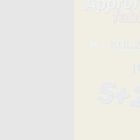
CERAMICHE
(115)
Sei a pagina 2
Torna 
CERE E PREFORME
(67)
DENTI ACRILICI
(4)
FILI E GANCI
(34)
OPZIONI
SOTTOFAMIGLIA
CLIP
(9)
-
+
OT BAR MULTIUSO
(2)
OT CAP
(8)
OT EQUATOR
(8)
OT STRATEGY
(4)
OT UNILATERAL
(1)
SPHERO BLOCK SPHERO FLEX