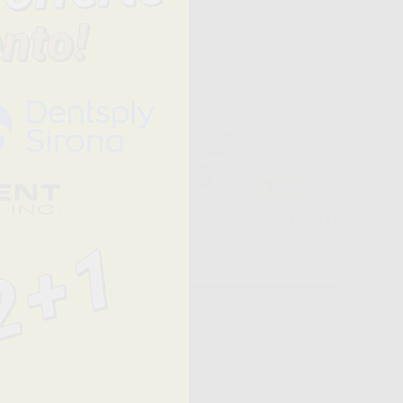
 PLASTICA
OT CAP BARRA
BILE
CALCINABILE
-15%
16
,42€
,41€
19,30€
SELEZIONA
MULTIUSO
OT UNILATERAL
P
PACK ATTACCO CON
CONNETTORE