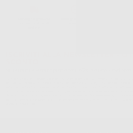
2
Consegna gratuita
Reso gratuito dei
30 giorni per
senza minimo di
prodotti
cambiare idea
ordine.
ISCRIVITI ALLA NEWSLETTER - OT
SCONTO
Sii tra i primi a scoprire promozioni, offerte e novità esclusive!
La informiamo che il Responsabile del trattamento dei suoi Dati Personali è Dontalia Italia 
dei suoi Dati Personali è l'invio di informazioni commerciali. La legittimazione dell'invio de
consenso assenziente. I suoi dati saranno unicamente ceduti alle imprese del settore odonto
S.r.l. che commercializzano prodotti simili, sempre sotto il suo consenso e senza la conces
Personali. Potrá, tra l'altro, esercitare i diritti di accesso, rettifica, soppressione, limitazio
dati , attraverso privacy@dontalia.it. Se desidera conoscere ulteriori informazioni riguardo
acceda a:
PrivacyIT.pdf