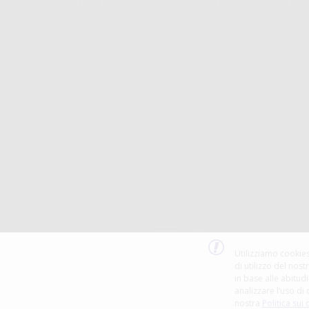
SU DONTALIA
GUIDA DI ACQUIS
Chi Siamo?
Come Acquistare
Avviso Legale
Tracking Dell’ordine
Politica Sui Cookie
Metodi Di Pagamento
Politica Sulla Privacy
Invio
Condizioni Generali Di Contratto
Politica Sui Resi
Canale Etico
Acquisto Rapido
Codice Etico
METODO DI PAGAMENTO
Utilizziamo cookies
di utilizzo del nost
in base alle abitudi
analizzare l’uso di 
nostra
Politica sui