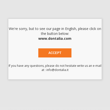
OT STRATEGY PACK CLIP CAPPETTE PER
CONTENITORE IN ACCIAIO
Cod.
H13158
Codice fabbricante:
098CAL
We're sorry, but to see our page in English, please click on
50,92 €/u.
-15%
59,90 € /u.
the button below:
www.dontalia.com
-
+
I prezzi indicati non includono Iva.*
ACCEPT
AGGIUNGI
If you have any questions, please do not hesitate write us an e-mail
at : info@dontalia.it
Descrizione del prodotto
Necessita fresaggio.
Attacchi di precisione. E’ importante montare le sfere in
parallelo, poiché da questo dipende il loro corretto
funzionamento. Le sue linee di appoggio sotto la sfera
allineano automaticamente le cappette, cosa importante per