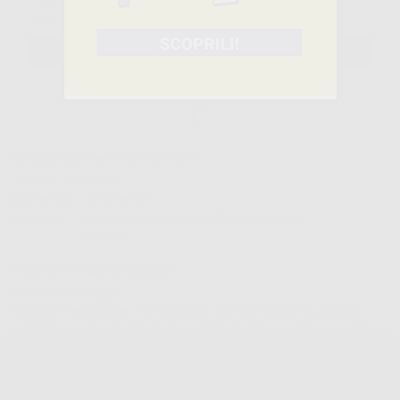
52,96€
ivato
SELEZIONA IL PRODOTTO
Caratteristiche del prodotto
Famiglia
ATTACCHI
Sottofamiglia
OT STRATEGY
Confezione
4 Patrici calcinabili Strategy (2 standard e 2 lun...
Leggi tutto
Descrizione del prodotto
Necessita fresaggio.
Attacchi di precisione. E’ importante montare le sfere in parallelo,
poiché da questo dipende il loro corretto funzionamento. Le sue linee
di appoggio sotto la sfera allineano automaticamente le cappette,
cosa importante per l’inserimento della...
Leggi tutto