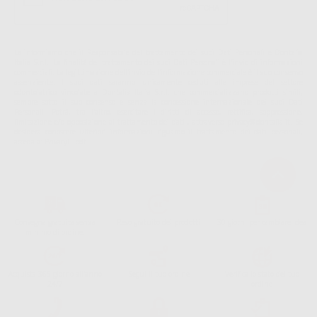
La informiamo che il Responsabile del trattamento dei suoi Dati Personali è Dontalia
Italia S.r.l.. La finalitá del trattamento dei suoi Dati Personali è l'invio di informazioni
commerciali. La legittimazione dell'invio dell'informazione commerciale è il suo consenso
assenziente. I suoi dati saranno unicamente ceduti alle imprese del settore
odontoiatrico vincolate a Dontalia Italia S.r.l. che commercializzano prodotti simili,
sempre sotto il suo consenso e senza la concessione internazionale dei suoi Dati
Personali. Potrá, tra l'altro, esercitare i diritti di accesso, rettifica, soppressione,
limitazione e/o opposizione al trattamento dei dati , attraverso privacy@dontalia.it. Se
desidera conoscere ulteriori informazioni riguardo il trattamento dei dati personali,
acceda a:
PrivacyIT.pdf
Consegna gratuita senza
Reso gratuito dei prodotti
30 giorni per cambiare idea
minimo di ordine.
Acquista 365 giorno all'anno
Segui il tuo ordine
Verifica lo stato del tuo
24/7
ordine