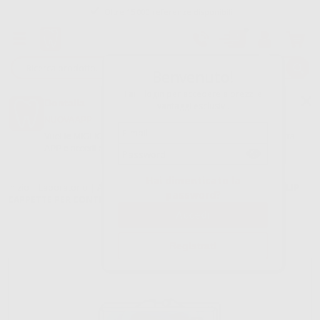
Oltre 15.000 referenze disponibili
Tracciatura dell’ordine
Benvenuto!
Fai il login per accedere a prezzi e
Dontalia
vantaggi esclusivi.
NUOVA APP
Vuoi le MIGLIORI OFFERTE a portata di mano? Scarica la nostra
APP e accedi alle migliori oferte e servizi
Google Play
Hai dimenticato la
Inizio
|
Laboratorio
|
Attacchi
|
Ot strategy
|
OT STRATEGY PACK CLIP
password?
CAPPETTE PER CONTENITORE IN ACCIAIO
Registrati