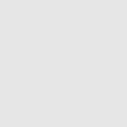
l’inserimento della protesi e per la durata delle cappette e per
evitare la rottura della sfera. Dimensione contenuta per piccoli
spazi, indicato in protesi rimovibile che preveda il fresaggio.
ISCRIVITI ALLA NEWSLETTER - OTTIENI 5€
DI SCONTO
Sii tra i primi a scoprire promozioni, offerte e novità esclusive!
Ho letto e accetto la politica sulla privacy di Dontalia
*