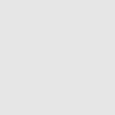
Ho letto e accetto la politica sulla privacy di Dontalia
*
La informiamo che il Responsabile del trattamento dei suoi Dati Personali è Dontalia
Italia S.r.l.. La finalitá del trattamento dei suoi Dati Personali è l'invio di informazioni
commerciali. La legittimazione dell'invio dell'informazione commerciale è il suo consenso
assenziente. I suoi dati saranno unicamente ceduti alle imprese del settore
odontoiatrico vincolate a Dontalia Italia S.r.l. che commercializzano prodotti simili,
sempre sotto il suo consenso e senza la concessione internazionale dei suoi Dati
Personali. Potrá, tra l'altro, esercitare i diritti di accesso, rettifica, soppressione,
limitazione e/o opposizione al trattamento dei dati , attraverso privacy@dontalia.it. Se
desidera conoscere ulteriori informazioni riguardo il trattamento dei dati personali,
acceda a:
PrivacyIT.pdf