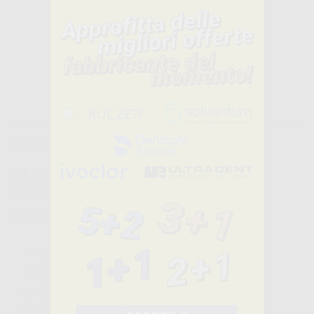
Reso Gratuito
KIT DI CONTROLLO MONOUSO
SPECCHIO + SONDA
Cod:
69854
Marca:
MEDISTOCK
21,86€
18
,58€
-15%
IVA esclusa
IVA 22%
22,67€
ivato