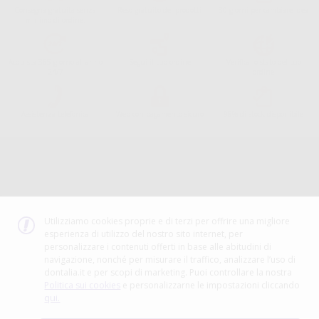
Consegna gratuita senza
Reso gratuito dei prodotti
30 giorni per cambiare idea
minimo di ordine.
Acquista 365 giorno all'anno
Segui il tuo ordine
Verifica lo stato del tuo
24/7
ordine
Assistenza telefonica
Web con pagamento sicuro
98% di stock disponibile
Avviso legale
Politica sulla privacy
Politica sui cookie
Canale etico
Codice Etico
Utilizziamo cookies proprie e di terzi per offrire una migliore
esperienza di utilizzo del nostro sito internet, per
METODO DI PAGAMENTO
personalizzare i contenuti offerti in base alle abitudini di
navigazione, nonché per misurare il traffico, analizzare l’uso di
dontalia.it e per scopi di marketing. Puoi controllare la nostra
Politica sui cookies
e personalizzarne le impostazioni cliccando
qui.