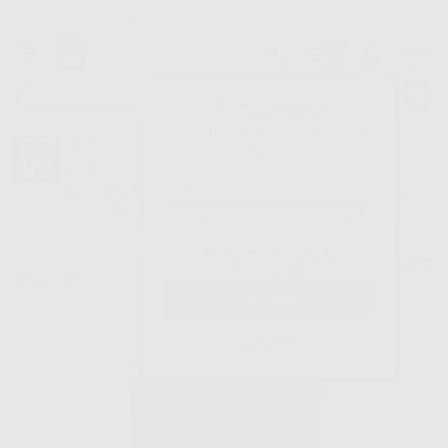
Oltre 15.000 referenze disponibili
Tracciatura dell’ordine
Benvenuto!
Fai il login per accedere a prezzi e
Dontalia
vantaggi esclusivi.
NUOVA APP
Vuoi le MIGLIORI OFFERTE a portata di mano? Scarica la nostra
APP e accedi alle migliori oferte e servizi
Google Play
Hai dimenticato la
Inizio
|
Studio
|
Aghi e rianimazione
|
Ghiaccio
|
GHIACCIO ISTANTANEO
password?
24 SACCHETTI
Registrati