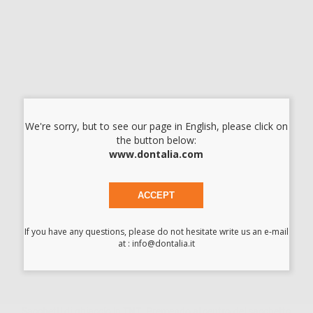
Leggi tutto
GHIACCIO ISTANTANEO 24 SACCHETTI
Cod.
85970
8,50 €/u.
-68%
26,90 € /u.
-
+
We're sorry, but to see our page in English, please click on
the button below:
I prezzi indicati non includono Iva.*
www.dontalia.com
AGGIUNGI
ACCEPT
Descrizione del prodotto
If you have any questions, please do not hesitate write us an e-mail
at : info@dontalia.it
ATTENZIONE: PRODOTTO CON PESO/VOLUME ELEVATO,
L’ACQUISTO E IL RESO DI GRANDI QUANTITÀ PUÒ IMPLICARE
COSTI AGGIUNTIVI.
Sacchetti di ghiaccio in TNT. Premendo al centro del sacchetto