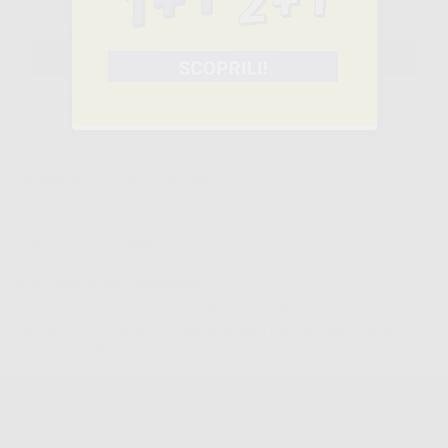
10,37€
ivato
SELEZIONA IL PRODOTTO
Caratteristiche del prodotto
Famiglia
AGHI E RIANIMAZIONE
Sottofamiglia
GHIACCIO
Confezione
24 sacchetti monouso
Descrizione del prodotto
ATTENZIONE: PRODOTTO CON PESO/VOLUME ELEVATO,
L’ACQUISTO E IL RESO DI GRANDI QUANTITÀ PUÒ IMPLICARE
COSTI AGGIUNTIVI.
Sacchetti di ghiaccio in TNT. Premendo al centro del sacchetto si
ottiene un raffreddamento istantaneo fino a -4ºC, che consente
un’effettiva...