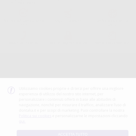
minimo di ordine.
Acquista 365 giorno all'anno
Segui il tuo ordine
Verifica lo stato del tuo
24/7
ordine
Assistenza telefonica
Web con pagamento sicuro
98% di stock disponibile
Avviso legale
Politica sulla privacy
Politica sui cookie
Canale etico
Codice Etico
Utilizziamo cookies proprie e di terzi per offrire una migliore
esperienza di utilizzo del nostro sito internet, per
METODO DI PAGAMENTO
personalizzare i contenuti offerti in base alle abitudini di
navigazione, nonché per misurare il traffico, analizzare l’uso di
dontalia.it e per scopi di marketing. Puoi controllare la nostra
Politica sui cookies
e personalizzarne le impostazioni cliccando
qui.
ACCETTA TUTTO