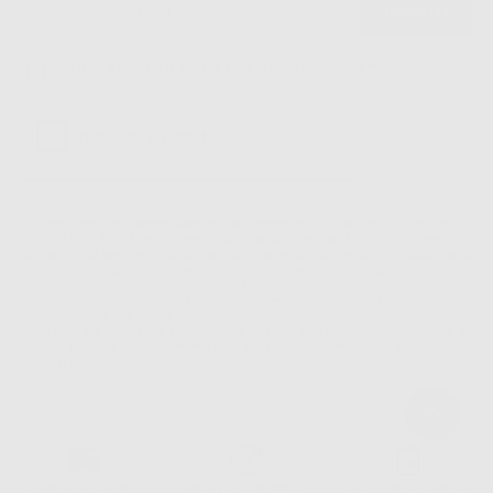
Ho letto e accetto la politica sulla privacy di Dontalia
*
La informiamo che il Responsabile del trattamento dei suoi Dati Personali è Dontalia
Italia S.r.l.. La finalitá del trattamento dei suoi Dati Personali è l'invio di informazioni
commerciali. La legittimazione dell'invio dell'informazione commerciale è il suo consenso
assenziente. I suoi dati saranno unicamente ceduti alle imprese del settore
odontoiatrico vincolate a Dontalia Italia S.r.l. che commercializzano prodotti simili,
sempre sotto il suo consenso e senza la concessione internazionale dei suoi Dati
Personali. Potrá, tra l'altro, esercitare i diritti di accesso, rettifica, soppressione,
limitazione e/o opposizione al trattamento dei dati , attraverso privacy@dontalia.it. Se
desidera conoscere ulteriori informazioni riguardo il trattamento dei dati personali,
acceda a:
PrivacyIT.pdf
Consegna gratuita senza
Reso gratuito dei prodotti
30 giorni per cambiare idea