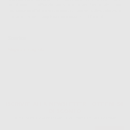
si ottiene un raffreddamento istantaneo fino a -4ºC, che
consente un’effettiva crioterapia con relativo sollievo alla zona
trattata. Tempo di applicazione massimo di 15 minuti.
Scarica
Allegato in spagnolo
ISCRIVITI ALLA NEWSLETTER - OTTIENI 5€
DI SCONTO
Sii tra i primi a scoprire promozioni, offerte e novità esclusive!