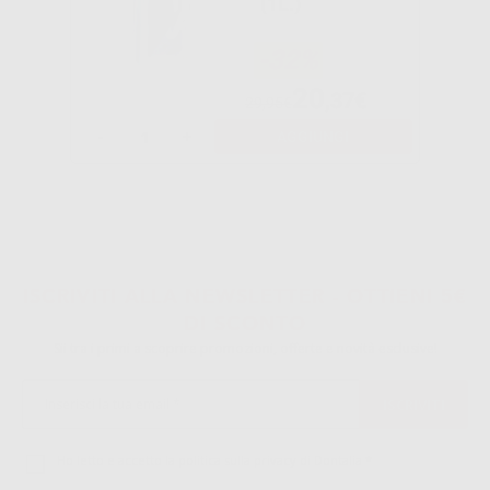
(1L.)
-32%
20
,37€
29,95€
-
+
AGGIUNGI
ISCRIVITI ALLA NEWSLETTER - OTTIENI 5€
DI SCONTO
Sii tra i primi a scoprire promozioni, offerte e novità esclusive!
Ho letto e accetto la politica sulla privacy di Dontalia
*