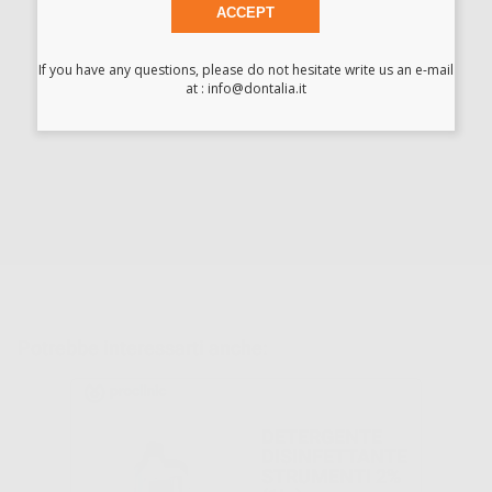
ACCEPT
Profumazione gradevole. - Prodotto senza aldeidi. - Utilizzabile
anche in vaschette ultrasuoni.
If you have any questions, please do not hesitate write us an e-mail
at : info@dontalia.it
Scarica
Allegato in spagnolo
Scheda di sicurezza
Potrebbe interessarti anche:
DETERGENTE
DISINFETTANTE
STRUMENTI 2%