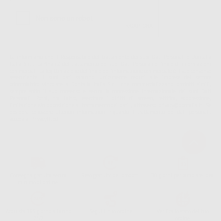
La informiamo che il Responsabile del trattamento dei suoi Dati Personali è Dontalia
Italia S.r.l.. La finalitá del trattamento dei suoi Dati Personali è l'invio di informazioni
commerciali. La legittimazione dell'invio dell'informazione commerciale è il suo consenso
assenziente. I suoi dati saranno unicamente ceduti alle imprese del settore
odontoiatrico vincolate a Dontalia Italia S.r.l. che commercializzano prodotti simili,
sempre sotto il suo consenso e senza la concessione internazionale dei suoi Dati
Personali. Potrá, tra l'altro, esercitare i diritti di accesso, rettifica, soppressione,
limitazione e/o opposizione al trattamento dei dati , attraverso privacy@dontalia.it. Se
desidera conoscere ulteriori informazioni riguardo il trattamento dei dati personali,
acceda a:
PrivacyIT.pdf
Consegna gratuita senza
Reso gratuito dei prodotti
30 giorni per cambiare idea
minimo di ordine.
Acquista 365 giorno all'anno
Segui il tuo ordine
Verifica lo stato del tuo
24/7
ordine