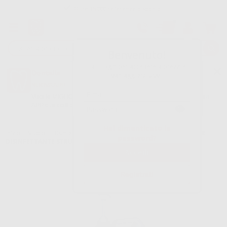
Oltre 15.000 referenze disponibili
Tracciatura dell’ordine
Benvenuto!
Fai il login per accedere a prezzi e
Dontalia
vantaggi esclusivi.
NUOVA APP
Vuoi le MIGLIORI OFFERTE a portata di mano? Scarica la nostra
APP e accedi alle migliori oferte e servizi
Google Play
Hai dimenticato la
Inizio
|
Studio
|
Disinfezione
|
Disinfezione strumenti
|
DETERGENTE
password?
DISINFETTANTE STRUMENTI 2% (5L.)
Registrati