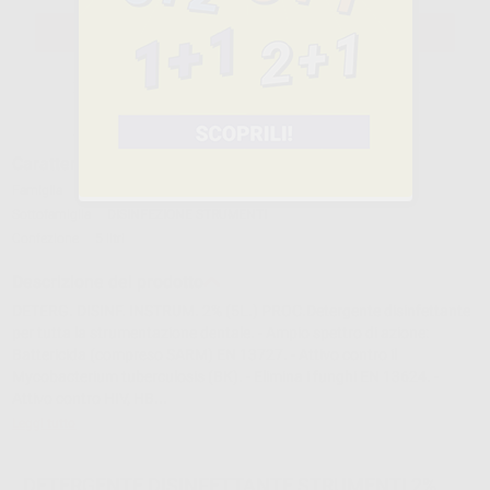
SELEZIONA IL PRODOTTO
Caratteristiche del prodotto
Famiglia
DISINFEZIONE
Sottofamiglia
DISINFEZIONE STRUMENTI
Confezione
5 litri
Descrizione del prodotto
DETERG. DISINF. INSTRUM. 2% (5L.) PROC.Detergente disinfettante
per tutta la strumentazione dentale. - Ampio spettro di azione:
Battericida (compreso SARM) EN 13727. - Attivo contro il
Mycobacterium tuberculosis (BK). - Elimina i funghi EN 13624. -
Attivo contro HIV, HB...
Leggi tutto
DETERGENTE DISINFETTANTE STRUMENTI 2%