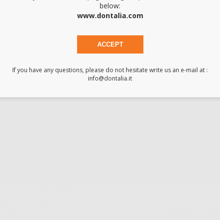
below:
www.dontalia.com
ACCEPT
If you have any questions, please do not hesitate write us an e-mail at :
info@dontalia.it
Acquista 365 giorno
Segui il tuo ordine
Verifica lo stato del
A
all'anno 24/7
tuo ordine
TIENI 5€ DI
Ho letto e accetto la 
S.r.l.. La finalitá del trattamento
ll'informazione commerciale è il suo
iatrico vincolate a Dontalia Italia
sione internazionale dei suoi Dati
ne e/o opposizione al trattamento dei
 il trattamento dei dati personali,