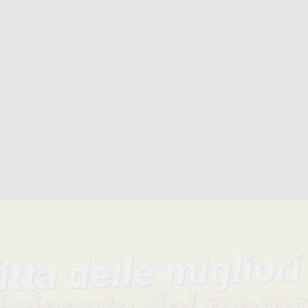
Garanzia Pagamento Sicuro
Reso gratuito
PPARECCHIATURA
ORTODONZIA
NOVITÀ
PE
Elimina filtri
COPRISCARPE (1)