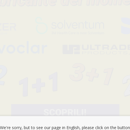
SENZA MARCA
COPRISCARPE
IMPERMEABILE –
DPI
-58%
5
,50€
12,95€
-
+
AGGIUNGI
We're sorry, but to see our page in English, please click on the button