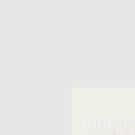
Consegna in 24/48h e gratuita senza minimo d’ordine
STUDIO
LABORATORIO
A
Inizio
|
Studio
|
Monouso
|
Copriscarpe
COPRISCAR
FAMIGLIA
MONOUSO
(1)
1
Prodotti
OPZIONI
MONOUSO (1)
SOTTOFAMIGLIA