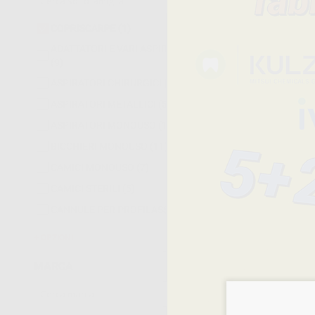
COPRISCARPE
(1)
ADATTATORI E VARI ASPIRATORI
(9)
ASPIRATORI CHIRURGICI
(10)
ASPIRATORI METALLICI
(5)
ASPIRATORI MONOUSO
(10)
BICCHIERI MONOUSO
(11)
CAMICI MONOUSO
(7)
CAMICI STERILI
(5)
CANNULE PER PROFILASSI
(18)
1
OPZIONI
MARCA