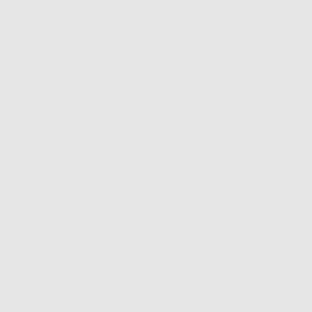
acceda a:
PrivacyIT.pdf
SU DONTALIA
GUIDA DI ACQUIS
Chi Siamo?
Come Acquistare
Avviso Legale
Tracking Dell’ordine
Politica Sui Cookie
Metodi Di Pagamento
Politica Sulla Privacy
Invio
Condizioni Generali Di Contratto
Politica Sui Resi
Canale Etico
Acquisto Rapido
Codice Etico
METODO DI PAGAMENTO