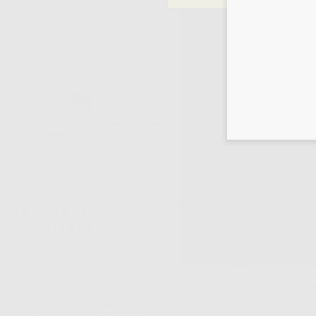
SENZA MARCA
(1)
OPZIONI
Consegna gratuita
Reso gratuito dei
30 giorni per
senza minimo di
prodotti
cambiare idea
ordine.
ISCRIVITI ALLA NEWSLETTER - OT
SCONTO
Sii tra i primi a scoprire promozioni, offerte e novità esclusive!
La informiamo che il Responsabile del trattamento dei suoi Dati Personali è Dontalia Italia 
dei suoi Dati Personali è l'invio di informazioni commerciali. La legittimazione dell'invio de
consenso assenziente. I suoi dati saranno unicamente ceduti alle imprese del settore odonto
S.r.l. che commercializzano prodotti simili, sempre sotto il suo consenso e senza la conces
Personali. Potrá, tra l'altro, esercitare i diritti di accesso, rettifica, soppressione, limitazio
dati , attraverso privacy@dontalia.it. Se desidera conoscere ulteriori informazioni riguardo