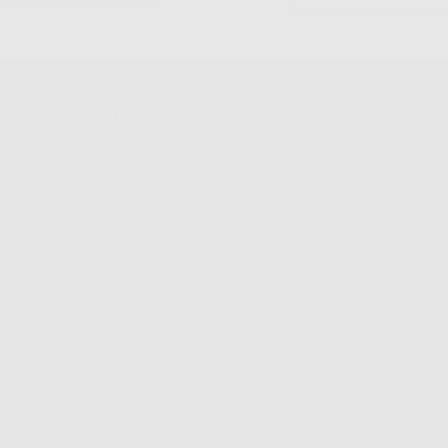
TO
IL MIO ACCOUNT
Dati Di Fatturazione
Dati Di Invio
Le Mie Liste
Ordini Effettuati
Resi
Fatture