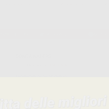
Garanzia Pagamento Sicuro
Reso gratuito
PPARECCHIATURA
ORTODONZIA
NOVITÀ
SONDA NABERS
Cod:
38840
Marca:
ASA DENTAL
Caratteristiche del prodotto
Famiglia
STRUMENTI
Sottofamiglia
SONDE PARODONTALI
Confezione
1 unità
Descrizione del prodotto