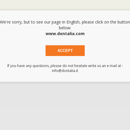
We're sorry, but to see our page in English, please click on the button
below:
www.dontalia.com
 della forcazione.
ACCEPT
If you have any questions, please do not hesitate write us an e-mail at :
info@dontalia.it
Acquista 365 giorno
Segui il tuo ordine
Verifica lo stato del
A
all'anno 24/7
tuo ordine