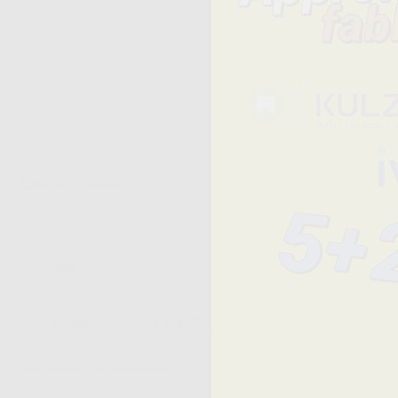
Reso Gratuito
30 giorni dalla consegna
Cod.
Descrizione
38840
SONDA NABERS
I prezzi indicati non includono Iva.*