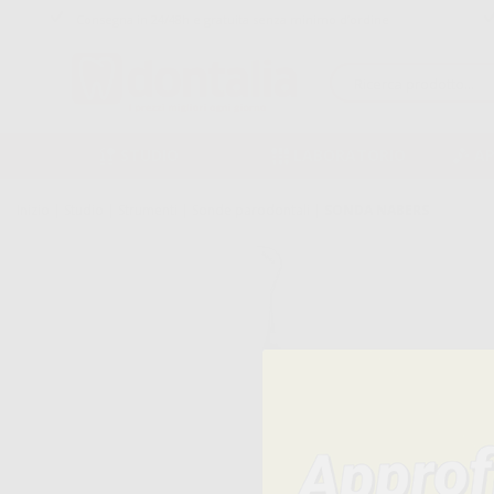
Consegna in 24/48h e gratuita senza minimo d’ordine
STUDIO
LABORATORIO
A
Inizio
|
Studio
|
Strumenti
|
Sonde parodontali
|
SONDA NABERS