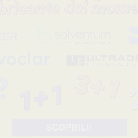
Sonda millimetrica Nabers (3-6-9-12) per la valutazione delle le
forcazione.
Codice fabbricante
Sconto
0708L-2N
-34%