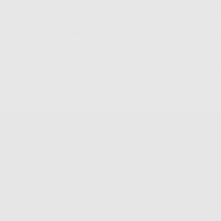
ISCRIVITI ALLA NEWSLETTER - OT
SCONTO
Sii tra i primi a scoprire promozioni, offerte e novità esclusive!
La informiamo che il Responsabile del trattamento dei suoi Dati Personali è Dontalia Italia 
dei suoi Dati Personali è l'invio di informazioni commerciali. La legittimazione dell'invio de
consenso assenziente. I suoi dati saranno unicamente ceduti alle imprese del settore odonto
S.r.l. che commercializzano prodotti simili, sempre sotto il suo consenso e senza la conces
Personali. Potrá, tra l'altro, esercitare i diritti di accesso, rettifica, soppressione, limitazio
dati , attraverso privacy@dontalia.it. Se desidera conoscere ulteriori informazioni riguardo
acceda a:
PrivacyIT.pdf
SU DONTALIA
GUIDA DI ACQUIS
Chi Siamo?
Come Acquistare
Avviso Legale
Tracking Dell’ordine
Politica Sui Cookie
Metodi Di Pagamento
Politica Sulla Privacy
Invio
Condizioni Generali Di Contratto
Politica Sui Resi
Canale Etico
Acquisto Rapido
Codice Etico