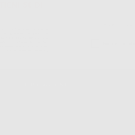
TIENI 5€ DI
Ho letto e accetto la 
S.r.l.. La finalitá del trattamento
ll'informazione commerciale è il suo
iatrico vincolate a Dontalia Italia
sione internazionale dei suoi Dati
ne e/o opposizione al trattamento dei
 il trattamento dei dati personali,
TO
IL MIO ACCOUNT
Dati Di Fatturazione
Dati Di Invio
Le Mie Liste
Ordini Effettuati
Resi
Fatture