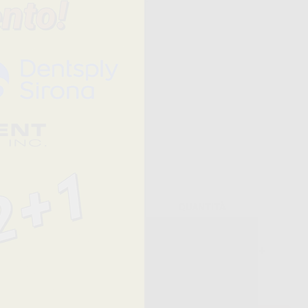
sioni della
Prezzo
QUANTITÀ
22,63 € /u.
-
+
14,94 €/u.