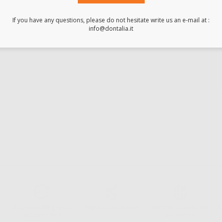
If you have any questions, please do not hesitate write us an e-mail at :
info@dontalia.it
Acquista 365 giorno
Segui il tuo ordine
Verifica lo stato del
A
all'anno 24/7
tuo ordine