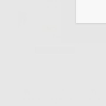
SAPONE MANI
DELICATO SCP
(500ML)
-32%
7
,85€
11,55€
-
+
AGGIUNGI
Consegna gratuita
Reso gratuito dei
30 giorni per
senza minimo di
prodotti
cambiare idea
ordine.