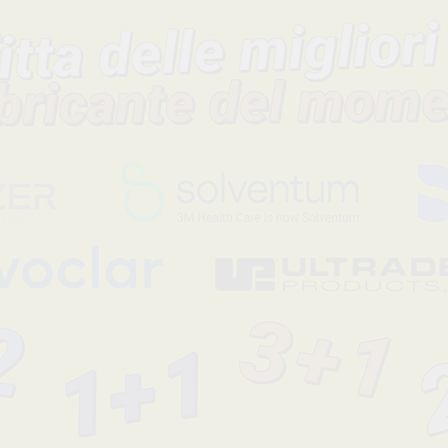
Sapone delicato senza profumo e senza coloranti indicato per i
frequente delle mani.
Formula arricchita con glicerina per mantenere idratata l’epid
Ideale per le pelli sensibili.
Codice fabbricante
Sconto
-32%