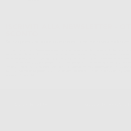
ISCRIVITI ALLA NEWSLETTER - OT
SCONTO
Sii tra i primi a scoprire promozioni, offerte e novità esclusive!
La informiamo che il Responsabile del trattamento dei suoi Dati Personali è Dontalia Italia 
dei suoi Dati Personali è l'invio di informazioni commerciali. La legittimazione dell'invio de
consenso assenziente. I suoi dati saranno unicamente ceduti alle imprese del settore odonto
S.r.l. che commercializzano prodotti simili, sempre sotto il suo consenso e senza la conces
Personali. Potrá, tra l'altro, esercitare i diritti di accesso, rettifica, soppressione, limitazio
dati , attraverso privacy@dontalia.it. Se desidera conoscere ulteriori informazioni riguardo
acceda a:
PrivacyIT.pdf
SU DONTALIA
GUIDA DI ACQUIS
Chi Siamo?
Come Acquistare
Avviso Legale
Tracking Dell’ordine
Politica Sui Cookie
Metodi Di Pagamento