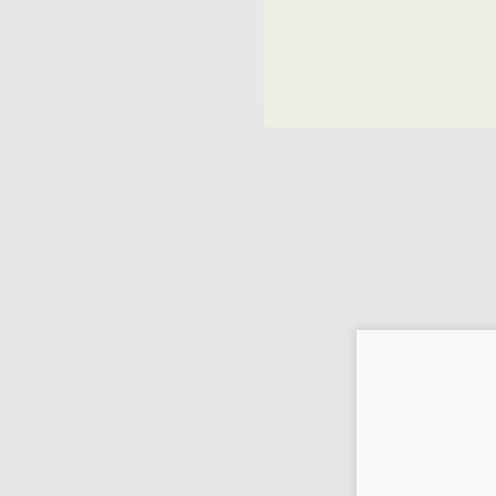
Descrizione del prodotto
Sapone delicato senza profumo e senza coloranti indicato per il lav
Formula arricchita con glicerina per mantenere idratata l’epidermide. I
Potrebbe interessarti anche: