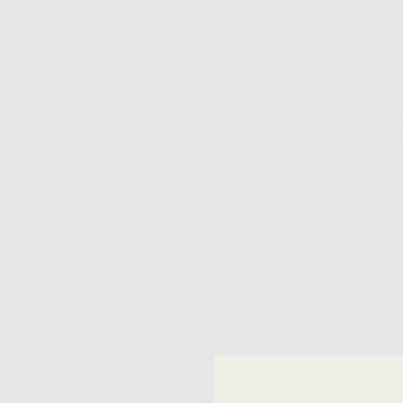
Consegna in 24/48h e gratuita senza minimo d’ordine
STUDIO
LABORATORIO
A
Inizio
|
Studio
|
Disinfezione
|
Sapone per le mani
|
SAPONE MANI DELICAT