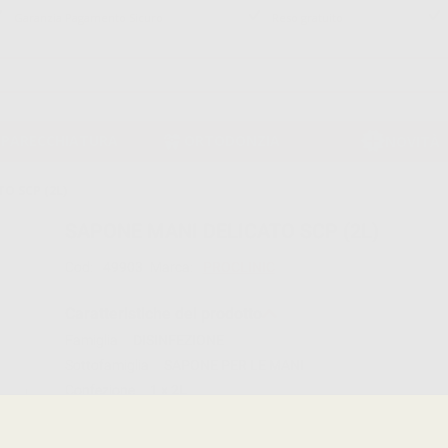
Garanzia Pagamento Sicuro
Reso gratuito
PPARECCHIATURA
ORTODONZIA
NOVITÀ
O SCP (2L)
SAPONE MANI DELICATO SCP (2L)
Cod:
49903
Marca:
PROCLINIC
Caratteristiche del prodotto
Famiglia
DISINFEZIONE
Sottofamiglia
SAPONE PER LE MANI
Confezione
1 x 2L
Descrizione del prodotto