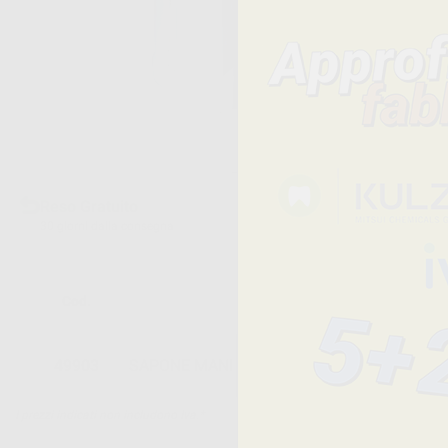
Reso Gratuito
30 giorni dalla consegna
Cod.
Descrizione
49903
SAPONE MANI DELICATO SCP (2L)
I prezzi indicati non includono Iva.*