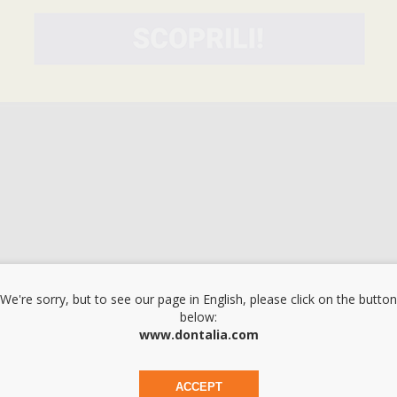
aggio frequente delle mani.
deale per le pelli sensibili.
We're sorry, but to see our page in English, please click on the button
below:
www.dontalia.com
ACCEPT