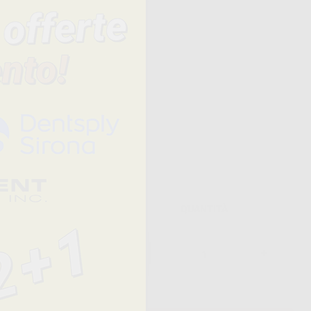
l lavaggio
ermide.
Prezzo
QUANTITÀ
35,38 € /u.
-
+
24,06 €/u.