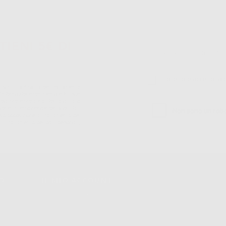
TIENI 5€ DI
Ho letto e accetto la 
S.r.l.. La finalitá del trattamento
ll'informazione commerciale è il suo
iatrico vincolate a Dontalia Italia
sione internazionale dei suoi Dati
ne e/o opposizione al trattamento dei
 il trattamento dei dati personali,
TO
IL MIO ACCOUNT
Dati Di Fatturazione
Dati Di Invio
Le Mie Liste