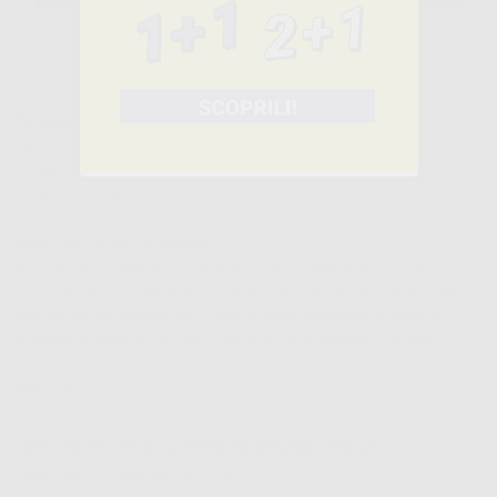
Caratteristiche del prodotto
Famiglia
MONOUSO
Sottofamiglia
PROTEZIONI
Confezione
1.200 unità
Descrizione del prodotto
FILM PROTETTORE BLU ADESIVO 1.200U. PRO.Pellicola adesiva
monouso per la protezione di superfici di controllo, lampade, manici,
siringhe ad aria/acqua, ecc. Evita la contaminazione crociata e
protegge le superfici del riunito da prodotti aggressivi e soluzioni
disinfett...
Leggi tutto
PROTETTORI DI ATTREZZATURA . FILM
PROTETTORE BLUE - DPI