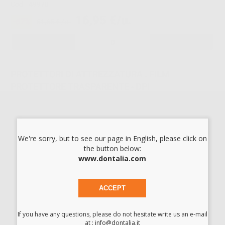
Cod.
49970
16,95 €/u.
-67%
51,65 € /u.
-
+
PROTETTORI DI ATTREZZATURA . FILM
PROTETTORE TRASPARENTE - DPI
Cod.
49971
16,95 €/u.
-67%
51,65 € /u.
-
+
We're sorry, but to see our page in English, please click on
the button below:
www.dontalia.com
I prezzi indicati non includono Iva.*
AGGIUNGI
ACCEPT
If you have any questions, please do not hesitate write us an e-mail
Descrizione del prodotto
at : info@dontalia.it