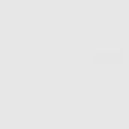
ISCRIVITI ALLA NEWSLETTER - OTTIENI 5€
DI SCONTO
Sii tra i primi a scoprire promozioni, offerte e novità esclusive!
Ho letto e accetto la politica sulla privacy di Dontalia
*
La informiamo che il Responsabile del trattamento dei suoi Dati Personali è Dontalia
Italia S.r.l.. La finalitá del trattamento dei suoi Dati Personali è l'invio di informazioni
commerciali. La legittimazione dell'invio dell'informazione commerciale è il suo consenso
assenziente. I suoi dati saranno unicamente ceduti alle imprese del settore