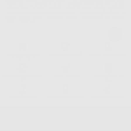
odontoiatrico vincolate a Dontalia Italia S.r.l. che commercializzano prodotti simili,
sempre sotto il suo consenso e senza la concessione internazionale dei suoi Dati
Personali. Potrá, tra l'altro, esercitare i diritti di accesso, rettifica, soppressione,
limitazione e/o opposizione al trattamento dei dati , attraverso privacy@dontalia.it. Se
desidera conoscere ulteriori informazioni riguardo il trattamento dei dati personali,
acceda a:
PrivacyIT.pdf
Consegna gratuita senza
Reso gratuito dei prodotti
30 giorni per cambiare idea
minimo di ordine.
Acquista 365 giorno all'anno
Segui il tuo ordine
Verifica lo stato del tuo
24/7
ordine
Assistenza telefonica
Web con pagamento sicuro
98% di stock disponibile
Avviso legale
Politica sulla privacy
Politica sui cookie
Canale etico