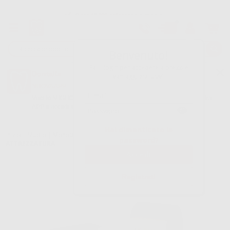
Oltre 15.000 referenze disponibili
Tracciatura dell’ordine
Benvenuto!
Fai il login per accedere a prezzi e
Dontalia
vantaggi esclusivi.
NUOVA APP
Vuoi le MIGLIORI OFFERTE a portata di mano? Scarica la nostra
APP e accedi alle migliori oferte e servizi
Google Play
Hai dimenticato la
Inizio
|
Studio
|
Monouso
|
Protezioni
|
PROTEZIONI PER
password?
ATTREZZATURA
Registrati