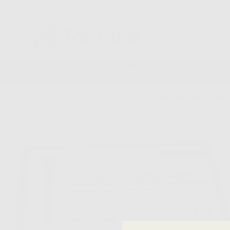
Consegna in 24/48h e gratuita senza minimo d’ordine
STUDIO
LABORATORIO
A
Inizio
|
Studio
|
Perni
|
Perni bianchi in fibra
|
LUSCENT ANCHORS RICAMB