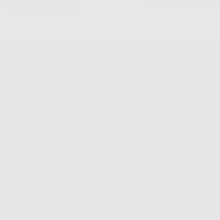
ne e/o opposizione al trattamento dei
 il trattamento dei dati personali,
TO
IL MIO ACCOUNT
Dati Di Fatturazione
Dati Di Invio
Le Mie Liste
Ordini Effettuati
Resi
Fatture