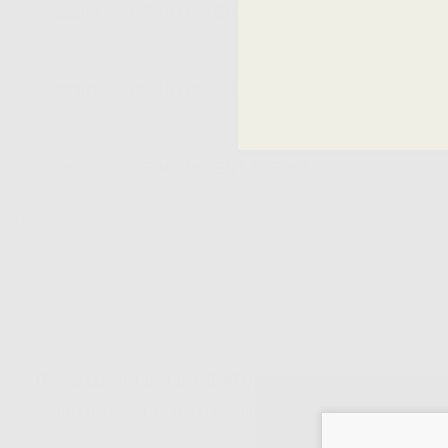
25605
PERNI LUSCENT 1,60MM
28301
PERNI LUSCENT 1,45MM
28303
PERNI LUSCENT 1,35MM
I prezzi indicati non includono Iva.*
Descrizione del prodotto
PERNI LUSCENT 1,45 MM (15U.).In fibra di vetro. Traslucidi. Trasme