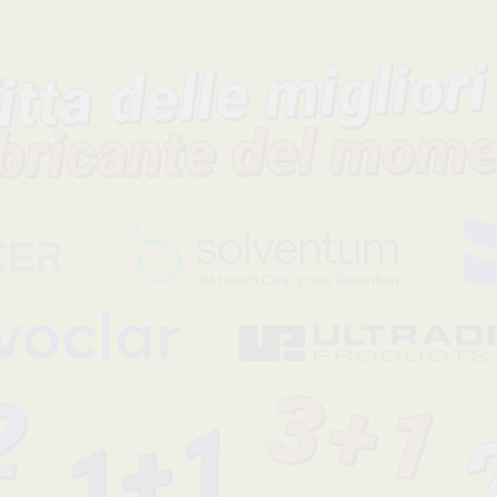
Trasmettono la luce alogena durante la polimerizzazione. Asp
naturale.
Codice fabbricante
Sconto