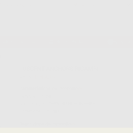
Garanzia Pagamento Sicuro
Reso gratuito
PPARECCHIATURA
ORTODONZIA
NOVITÀ
I
LUSCENT ANCHORS RICAMBI
Marca:
DENTATUS
Caratteristiche del prodotto
Famiglia
PERNI
Sottofamiglia
PERNI BIANCHI IN FIBRA
Confezione
15 unità
Descrizione del prodotto
PERNI LUSCENT 1,45 MM (15U.).In fibra di vetro. Traslucidi.