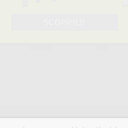
LUC-M15
-20%
LUC-S15
-20%
LUC-XS15
-20%
ttono la luce alogena durante la polimerizzazione. Aspetto molto natura