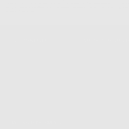
Personali. Potrá, tra l'altro, esercitare i diritti di accesso, rettifica, soppressione, limitazio
dati , attraverso privacy@dontalia.it. Se desidera conoscere ulteriori informazioni riguardo
acceda a:
PrivacyIT.pdf
SU DONTALIA
GUIDA DI ACQUIS
Chi Siamo?
Come Acquistare
Avviso Legale
Tracking Dell’ordine
Politica Sui Cookie
Metodi Di Pagamento
Politica Sulla Privacy
Invio
Condizioni Generali Di Contratto
Politica Sui Resi
Canale Etico
Acquisto Rapido
Codice Etico
METODO DI PAGAMENTO