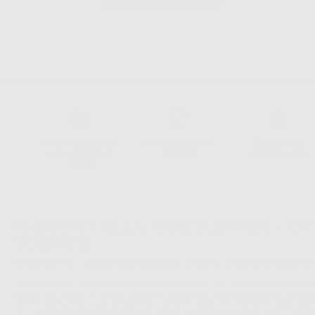
Consegna gratuita
Reso gratuito dei
30 giorni per
senza minimo di
prodotti
cambiare idea
ordine.
ISCRIVITI ALLA NEWSLETTER - OT
SCONTO
Sii tra i primi a scoprire promozioni, offerte e novità esclusive!
La informiamo che il Responsabile del trattamento dei suoi Dati Personali è Dontalia Italia 
dei suoi Dati Personali è l'invio di informazioni commerciali. La legittimazione dell'invio de
consenso assenziente. I suoi dati saranno unicamente ceduti alle imprese del settore odonto
S.r.l. che commercializzano prodotti simili, sempre sotto il suo consenso e senza la conces