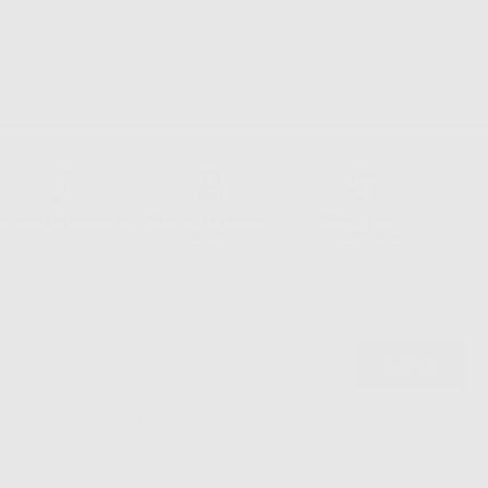
ssistenza telefonica
Web con pagamento
98% di stock
sicuro
disponibile
politica sulla privacy di Dontalia
*