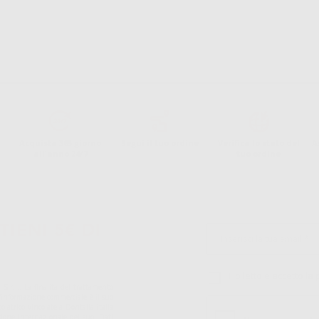
Acquista 365 giorno
Segui il tuo ordine
Verifica lo stato del
A
all'anno 24/7
tuo ordine
TIENI 5€ DI
Ho letto e accetto la 
S.r.l.. La finalitá del trattamento
ll'informazione commerciale è il suo
iatrico vincolate a Dontalia Italia
sione internazionale dei suoi Dati