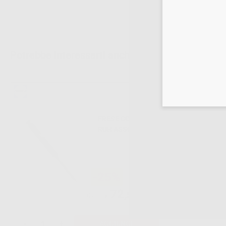
Potrebbe interessarti anche:
FRESE CORTE
RUH ASSORTITE
N.1-6
-25%
72
,52€
97,11€
-
+
AGGIUNGI