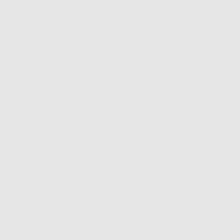
ISCRIVITI ALLA NEWSLETTER - OTTIENI 5€
DI SCONTO
Sii tra i primi a scoprire promozioni, offerte e novità esclusive!
Ho letto e accetto la politica sulla privacy di Dontalia
*
La informiamo che il Responsabile del trattamento dei suoi Dati Personali è Dontalia
Italia S.r.l.. La finalitá del trattamento dei suoi Dati Personali è l'invio di informazioni