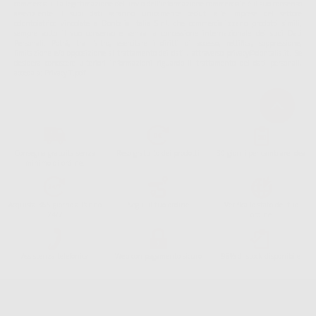
commerciali. La legittimazione dell'invio dell'informazione commerciale è il suo consenso
assenziente. I suoi dati saranno unicamente ceduti alle imprese del settore
odontoiatrico vincolate a Dontalia Italia S.r.l. che commercializzano prodotti simili,
sempre sotto il suo consenso e senza la concessione internazionale dei suoi Dati
Personali. Potrá, tra l'altro, esercitare i diritti di accesso, rettifica, soppressione,
limitazione e/o opposizione al trattamento dei dati , attraverso privacy@dontalia.it. Se
desidera conoscere ulteriori informazioni riguardo il trattamento dei dati personali,
acceda a:
PrivacyIT.pdf
Consegna gratuita senza
Reso gratuito dei prodotti
30 giorni per cambiare idea
minimo di ordine.
Acquista 365 giorno all'anno
Segui il tuo ordine
Verifica lo stato del tuo
24/7
ordine
Assistenza telefonica
Web con pagamento sicuro
98% di stock disponibile
Avviso legale
Politica sulla privacy