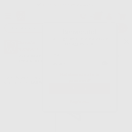
Oltre 15.000 referenze disponibili
Tracciatura dell’ordine
Benvenuto!
Fai il login per accedere a prezzi e
Dontalia
vantaggi esclusivi.
NUOVA APP
Vuoi le MIGLIORI OFFERTE a portata di mano? Scarica la nostra
APP e accedi alle migliori oferte e servizi
Google Play
Hai dimenticato la
Inizio
|
Apparecchiatura
|
Estetica e restaurazione
|
Lampade
password?
sbiancamento
|
LAMPADA SBIANCANTE PROCLINIC EXPERT
Registrati