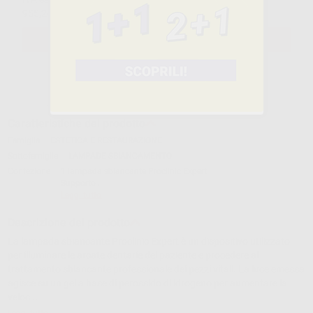
955,26€
ivato
SELEZIONA IL PRODOTTO
Caratteristiche del prodotto
Famiglia
ESTETICA E RESTAURAZIONE
Sottofamiglia
LAMPADE SBIANCAMENTO
Confezione
1 lampada sbiancante Proclinic Expert
Supporto ...
Leggi tutto
Descrizione del prodotto
La lampada sbiancante Proclinic Expert è un dispositivo utilizzato
per illuminare le arcate dentarie del paziente e procedere al
trattamento sbiancante professionale dei pezzi vitali. La luce emessa
agisce su un gel a base di perossido di idrogeno per aumentare la
veloc...