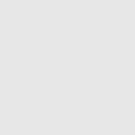
DI SCONTO
Sii tra i primi a scoprire promozioni, offerte e novità esclusive!
Ho letto e accetto la politica sulla privacy di Dontalia
*
La informiamo che il Responsabile del trattamento dei suoi Dati Personali è Dontalia
Italia S.r.l.. La finalitá del trattamento dei suoi Dati Personali è l'invio di informazioni
commerciali. La legittimazione dell'invio dell'informazione commerciale è il suo consenso
assenziente. I suoi dati saranno unicamente ceduti alle imprese del settore
odontoiatrico vincolate a Dontalia Italia S.r.l. che commercializzano prodotti simili,
sempre sotto il suo consenso e senza la concessione internazionale dei suoi Dati
Personali. Potrá, tra l'altro, esercitare i diritti di accesso, rettifica, soppressione,
limitazione e/o opposizione al trattamento dei dati , attraverso privacy@dontalia.it. Se
desidera conoscere ulteriori informazioni riguardo il trattamento dei dati personali,
acceda a:
PrivacyIT.pdf