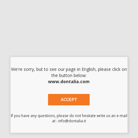
DPI
Cod.
16874
Codice fabbricante:
120541001
10,52 €/u.
-15%
12,38 € /u.
-
+
I prezzi indicati non includono Iva.*
AGGIUNGI
We're sorry, but to see our page in English, please click on
the button below:
www.dontalia.com
Descrizione del prodotto
Il collutorio GingiKIN B5* è indicato per la cura quotidiana e
aiuta a prevenire l'infiammazione e il sanguinamento delle
ACCEPT
gengive. Include nella sua composizione cloruro di cetilpiridinio
(CPC), un antisettico orale, consigliata per prevenire l'ingresso
If you have any questions, please do not hesitate write us an e-mail
e propoagazione del coronavirus.
at : info@dontalia.it
- Aiuta a controllare il biofilm dentale, protezione anti-placca.
- Rafforza e tonifica le gengive, azione antiossidante e
rivitalizzante.