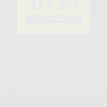
SELEZIONA IL PRODOTTO
Caratteristiche del prodotto
Famiglia
PREVENZIONE E PROFILASSI
Sottofamiglia
DENTIFRICI E COLLUTORI
Confezione
1L
Descrizione del prodotto
Il collutorio GingiKIN B5* è indicato per la cura quotidiana e aiuta a
prevenire l'infiammazione e il sanguinamento delle gengive. Include
nella sua composizione cloruro di cetilpiridinio (CPC), un antisettico
orale, consigliata per prevenire l'ingresso e prop...
Leggi tutto
COLLUTORIO GINGIKIN B5 CON CETILPIRIDINIO -