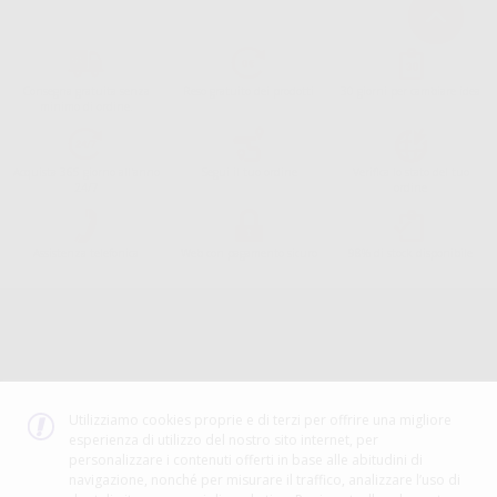
Consegna gratuita senza
Reso gratuito dei prodotti
30 giorni per cambiare idea
minimo di ordine.
Acquista 365 giorno all'anno
Segui il tuo ordine
Verifica lo stato del tuo
24/7
ordine
Assistenza telefonica
Web con pagamento sicuro
98% di stock disponibile
Avviso legale
Politica sulla privacy
Politica sui cookie
Canale etico
Codice Etico
Utilizziamo cookies proprie e di terzi per offrire una migliore
esperienza di utilizzo del nostro sito internet, per
METODO DI PAGAMENTO
personalizzare i contenuti offerti in base alle abitudini di
navigazione, nonché per misurare il traffico, analizzare l’uso di