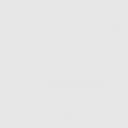
Oltre 15.000 referenze disponibili
Tracciatura dell’ordine
Benvenuto!
Fai il login per accedere a prezzi e
Dontalia
vantaggi esclusivi.
NUOVA APP
Vuoi le MIGLIORI OFFERTE a portata di mano? Scarica la nostra
APP e accedi alle migliori oferte e servizi
Google Play
Hai dimenticato la
Inizio
|
Studio
|
Prevenzione e profilassi
|
Dentifrici e collutori
|
password?
COLLUTORIO GINGIKIN B5 CON CETILPIRIDINIO - DPI
Registrati