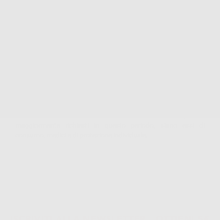
- Previene le carie e rinforza lo smalto dei denti.
Composizione: cloruro di cetilpiridinio (CPC), lattato di zinco,
provitamina B5, vitamina B3, xilitolo: 1,00%, fluoruro di sodio:
226 ppm F. Il cloruro di cetilpiridinio (CPC) consente il degrado
del doppio strato lipidico dell'involucro di diversi ceppi del virus
dell'influenza, che dimostrerebbero la sua efficacia contro altri
virus con un inviluppo simile, come il virus respiratorio
sinciziale o i coronavirus come COVID-19.
* Indicato a partire dai 12 anni.
**La dicitura 'dpi' inclusa nel nome del prodotto ha lo scopo di
facilitare la ricerca e visualizazione dei dispositivi
maggiormente richiesti in questo periodo, siano essi di
consumo, medici e di protezione individuale.
ISCRIVITI ALLA NEWSLETTER - OTTIENI 5€