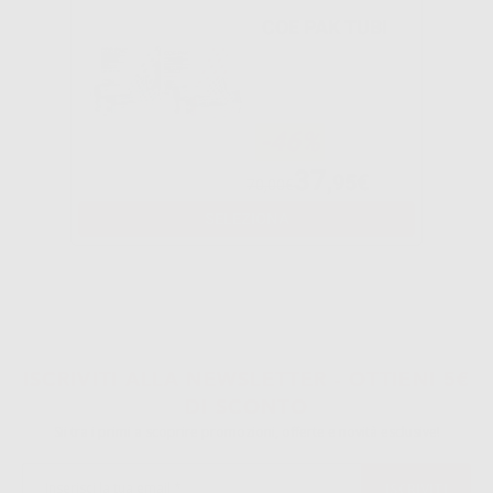
COE PAK TUBI
-46%
37
,95€
70,00€
SELEZIONA
ISCRIVITI ALLA NEWSLETTER - OTTIENI 5€
DI SCONTO
Sii tra i primi a scoprire promozioni, offerte e novità esclusive!