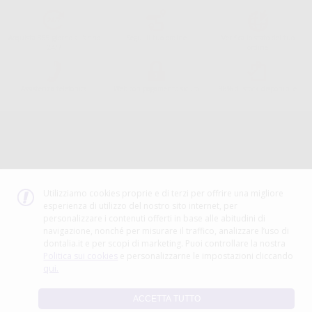
Acquista 365 giorno all'anno
Segui il tuo ordine
Verifica lo stato del tuo
24/7
ordine
Assistenza telefonica
Web con pagamento sicuro
98% di stock disponibile
Avviso legale
Politica sulla privacy
Politica sui cookie
Canale etico
Codice Etico
Utilizziamo cookies proprie e di terzi per offrire una migliore
esperienza di utilizzo del nostro sito internet, per
METODO DI PAGAMENTO
personalizzare i contenuti offerti in base alle abitudini di
navigazione, nonché per misurare il traffico, analizzare l’uso di
dontalia.it e per scopi di marketing. Puoi controllare la nostra
Politica sui cookies
e personalizzarne le impostazioni cliccando
qui.
ACCETTA TUTTO