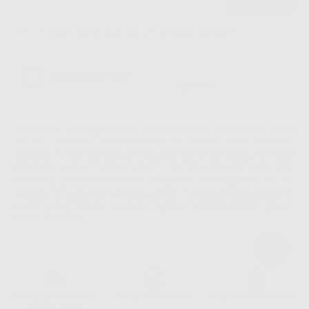
Ho letto e accetto la politica sulla privacy di Dontalia
*
La informiamo che il Responsabile del trattamento dei suoi Dati Personali è Dontalia
Italia S.r.l.. La finalitá del trattamento dei suoi Dati Personali è l'invio di informazioni
commerciali. La legittimazione dell'invio dell'informazione commerciale è il suo consenso
assenziente. I suoi dati saranno unicamente ceduti alle imprese del settore
odontoiatrico vincolate a Dontalia Italia S.r.l. che commercializzano prodotti simili,
sempre sotto il suo consenso e senza la concessione internazionale dei suoi Dati
Personali. Potrá, tra l'altro, esercitare i diritti di accesso, rettifica, soppressione,
limitazione e/o opposizione al trattamento dei dati , attraverso privacy@dontalia.it. Se
desidera conoscere ulteriori informazioni riguardo il trattamento dei dati personali,
acceda a:
PrivacyIT.pdf
Consegna gratuita senza
Reso gratuito dei prodotti
30 giorni per cambiare idea
minimo di ordine.