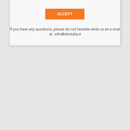
Durante questo arco di tempo è altamente adesivo e può
essere formato in stringhe di qualsiasi diametro e quindi
facilmente applicato contro i tessuti e i denti.
ACCEPT
Che si tratti di casi semplici o importanti, utilizzate Coe-Pak
ogni volta che è necessaria una medicazione chirurgica, o
If you have any questions, please do not hesitate write us an e-mail
come rivestimento istantaneo per le protesi.
at : info@dontalia.it
Scarica
Allegato istruzioni
Scheda di sicurezza
Potrebbe interessarti anche: