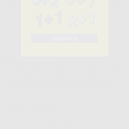
Caratteristiche del prodotto
Famiglia
CEMENTI
Sottofamiglia
CEMENTI CHIRURGICI
Confezione
2 cartucce x 50 ml + 12 puntali di miscelazione
Descrizione del prodotto
Coe-Pak è un rivestimento parodontale per medicazioni chirurgiche,
privo di eugenolo e amianto. Per la prevenzione nel lavoro chirurgico
con una resistenza elastica che non gli permette di rompersi e non
consente alle punte taglienti o ai bordi scalfiti di lacerare i te...
Leggi tutto
COE PAK CARTUCCE
Cod.
49521
Codice fabbricante:
135003
108,63 €/u.
-22%
139,10 € /u.