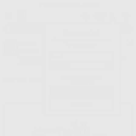
Oltre 15.000 referenze disponibili
Tracciatura dell’ordine
Benvenuto!
Fai il login per accedere a prezzi e
Dontalia
vantaggi esclusivi.
NUOVA APP
Vuoi le MIGLIORI OFFERTE a portata di mano? Scarica la nostra
APP e accedi alle migliori oferte e servizi
Google Play
Hai dimenticato la
Inizio
|
Studio
|
Cementi
|
Cementi chirurgici
|
COE PAK CARTUCCE
password?
Registrati