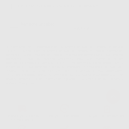
Ho letto e accetto la politica sulla privacy di Dontalia
*
La informiamo che il Responsabile del trattamento dei suoi Dati Personali è Dontalia
Italia S.r.l.. La finalitá del trattamento dei suoi Dati Personali è l'invio di informazioni
commerciali. La legittimazione dell'invio dell'informazione commerciale è il suo consenso
assenziente. I suoi dati saranno unicamente ceduti alle imprese del settore
odontoiatrico vincolate a Dontalia Italia S.r.l. che commercializzano prodotti simili,
sempre sotto il suo consenso e senza la concessione internazionale dei suoi Dati
Personali. Potrá, tra l'altro, esercitare i diritti di accesso, rettifica, soppressione,
limitazione e/o opposizione al trattamento dei dati , attraverso privacy@dontalia.it. Se
desidera conoscere ulteriori informazioni riguardo il trattamento dei dati personali,
acceda a:
PrivacyIT.pdf
Consegna gratuita senza
Reso gratuito dei prodotti
30 giorni per cambiare idea
minimo di ordine.