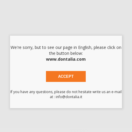
-
+
I prezzi indicati non includono Iva.*
AGGIUNGI
We're sorry, but to see our page in English, please click on
the button below:
Descrizione del prodotto
www.dontalia.com
Cannule con connessione Luer-Lock per Tetric Evoflow. 0,9
mm di diametro.
ACCEPT
If you have any questions, please do not hesitate write us an e-mail
at : info@dontalia.it
Potrebbe interessarti anche:
TETRIC