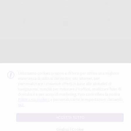
Acquista 365 giorno all'anno
Segui il tuo ordine
Verifica lo stato del tuo
24/7
ordine
Assistenza telefonica
Web con pagamento sicuro
98% di stock disponibile
Avviso legale
Politica sulla privacy
Politica sui cookie
Canale etico
Codice Etico
Utilizziamo cookies proprie e di terzi per offrire una migliore
esperienza di utilizzo del nostro sito internet, per
METODO DI PAGAMENTO
personalizzare i contenuti offerti in base alle abitudini di
navigazione, nonché per misurare il traffico, analizzare l’uso di
dontalia.it e per scopi di marketing. Puoi controllare la nostra
Politica sui cookies
e personalizzarne le impostazioni cliccando
qui.
ACCETTA TUTTO
Gestisci I Cookie