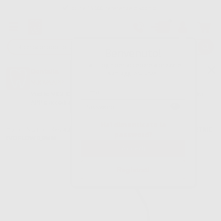
Tracciatura dell’ordine
Benvenuto!
Fai il login per accedere a prezzi e
Dontalia
vantaggi esclusivi.
NUOVA APP
Vuoi le MIGLIORI OFFERTE a portata di mano? Scarica la nostra
APP e accedi alle migliori oferte e servizi
Google Play
Hai dimenticato la
Inizio
|
Studio
|
Restauro
|
Compositi: accessori
|
CANNULE PER TETRIC
password?
EVOFLOW 0,9MM
Registrati