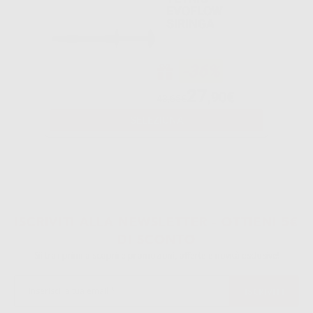
EVOFLOW
SIRINGA
-36%
27
,90€
43,65€
SELEZIONA
ISCRIVITI ALLA NEWSLETTER - OTTIENI 5€
DI SCONTO
Sii tra i primi a scoprire promozioni, offerte e novità esclusive!