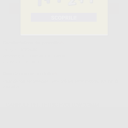
SELEZIONA IL PRODOTTO
Caratteristiche del prodotto
Famiglia
RESTAURO
Sottofamiglia
COMPOSITI: ACCESSORI
Confezione
20 UNITÀ
Descrizione del prodotto
Cannule con connessione Luer-Lock per Tetric Evoflow. 0,9 mm di
diametro.
CANNULE PER TETRIC EVOFLOW 0,9MM
Cod.
45701
Codice fabbricante:
634849
16,38 €/u.
-21%
20,70 € /u.