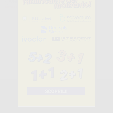
MANIPOLI CHIRURGICI SENZA LUCE:1:1 (2)
Elimina filtri
MANIPOLO
CHIRURGICO
TRASMISSIONE
1:1 S11
-35%
809
,00€
1.238,00€
-
+
AGGIUNGI
MANIPOLO
QUIRURGICA
TRANSMISION
1:1 SERIE TI-