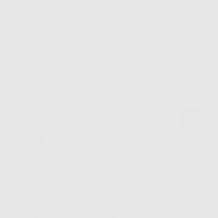
La informiamo che il Responsabile del trattamento dei suoi Dati Personali è Dontalia
Italia S.r.l.. La finalitá del trattamento dei suoi Dati Personali è l'invio di informazioni
commerciali. La legittimazione dell'invio dell'informazione commerciale è il suo consenso
assenziente. I suoi dati saranno unicamente ceduti alle imprese del settore
odontoiatrico vincolate a Dontalia Italia S.r.l. che commercializzano prodotti simili,
sempre sotto il suo consenso e senza la concessione internazionale dei suoi Dati
Personali. Potrá, tra l'altro, esercitare i diritti di accesso, rettifica, soppressione,
limitazione e/o opposizione al trattamento dei dati , attraverso privacy@dontalia.it. Se
desidera conoscere ulteriori informazioni riguardo il trattamento dei dati personali,
acceda a:
PrivacyIT.pdf
Consegna gratuita senza
Reso gratuito dei prodotti
30 giorni per cambiare idea
minimo di ordine.
Acquista 365 giorno all'anno
Segui il tuo ordine
Verifica lo stato del tuo
24/7
ordine