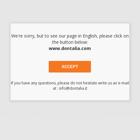
MAX X-SG65
-21%
618
,04€
781,00€
We're sorry, but to see our page in English, please click on
-
+
AGGIUNGI
the button below:
www.dontalia.com
1
ACCEPT
ISCRIVITI ALLA NEWSLETTER - OTTIENI 5€
DI SCONTO
If you have any questions, please do not hesitate write us an e-mail
Sii tra i primi a scoprire promozioni, offerte e novità esclusive!
at : info@dontalia.it
Ho letto e accetto la politica sulla privacy di Dontalia
*