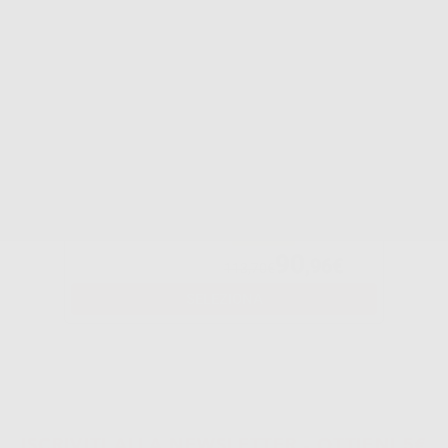
Potrebbe interessarti anche:
VERTEX SELF
CURING 1 KG.
-20%
90
,96€
113,70€
SELEZIONA
ISCRIVITI ALLA NEWSLETTER - OTTIENI 5€