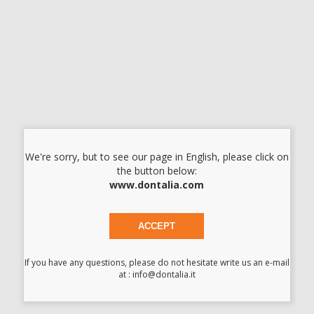
VERTEX SELF CURING 500G./7/VENATO
Cod.
H101751
Codice fabbricante:
AVSCP0700500
54,07 €/u.
-20%
67,59 € /u.
-
+
I prezzi indicati non includono Iva.*
We're sorry, but to see our page in English, please click on
AGGIUNGI
the button below:
www.dontalia.com
Descrizione del prodotto
ACCEPT
Resina autopolimerizzabile per riparare protesi dentarie
complete e parziali o estendere protesi dentarie.
If you have any questions, please do not hesitate write us an e-mail
at : info@dontalia.it