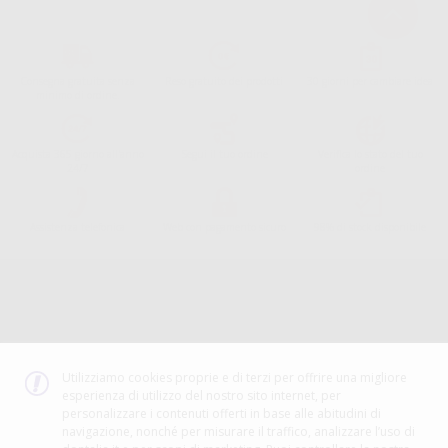
Consegna gratuita senza
Reso gratuito dei prodotti
30 giorni per cambiare idea
minimo di ordine.
Acquista 365 giorno all'anno
Segui il tuo ordine
Verifica lo stato del tuo
24/7
ordine
Assistenza telefonica
Web con pagamento sicuro
98% di stock disponibile
Avviso legale
Politica sulla privacy
Politica sui cookie
Canale etico
Codice Etico
Utilizziamo cookies proprie e di terzi per offrire una migliore
esperienza di utilizzo del nostro sito internet, per
METODO DI PAGAMENTO
personalizzare i contenuti offerti in base alle abitudini di
navigazione, nonché per misurare il traffico, analizzare l’uso di