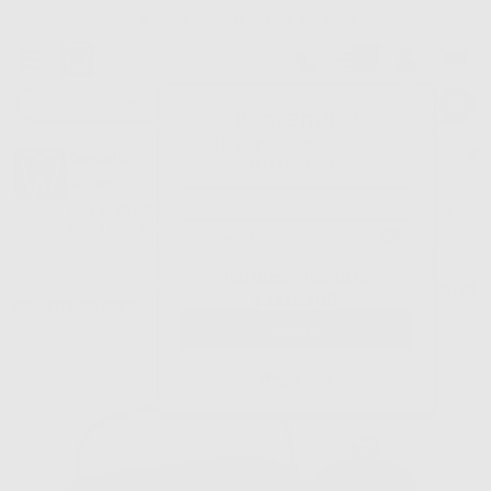
Oltre 15.000 referenze disponibili
Tracciatura dell’ordine
Benvenuto!
Fai il login per accedere a prezzi e
Dontalia
vantaggi esclusivi.
NUOVA APP
Vuoi le MIGLIORI OFFERTE a portata di mano? Scarica la nostra
APP e accedi alle migliori oferte e servizi
Google Play
Hai dimenticato la
Inizio
|
Laboratorio
|
Acrilici-resine
|
Acrilici autopolimerizzabili
|
VERTEX
password?
SELF CURING 500 G.
Registrati