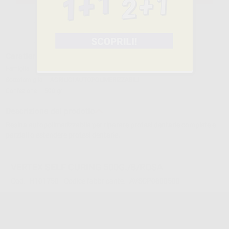
Caratteristiche del prodotto
Famiglia
ACRILICI-RESINE
Sottofamiglia
ACRILICI AUTOPOLIMERIZZABILI
Confezione
500 gr
Descrizione del prodotto
Resina autopolimerizzabile per riparare protesi dentarie complete e
parziali o estendere protesi dentarie.
VERTEX SELF CURING 500G./8/ROSA
Cod.
H101750
Codice fabbricante:
AVSCP0800500
54,07 €/u.
-20%
67,59 € /u.
-
+