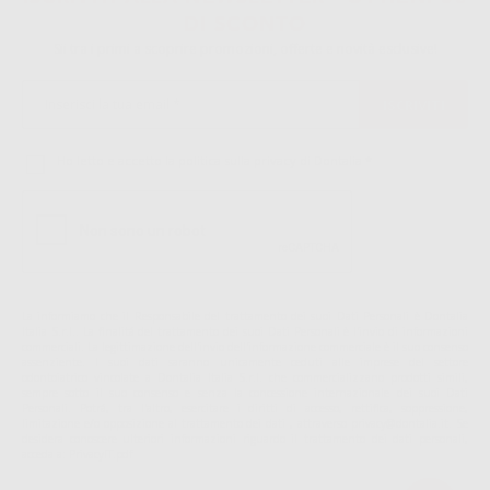
DI SCONTO
Sii tra i primi a scoprire promozioni, offerte e novità esclusive!
Ho letto e accetto la politica sulla privacy di Dontalia
*
La informiamo che il Responsabile del trattamento dei suoi Dati Personali è Dontalia
Italia S.r.l.. La finalitá del trattamento dei suoi Dati Personali è l'invio di informazioni
commerciali. La legittimazione dell'invio dell'informazione commerciale è il suo consenso
assenziente. I suoi dati saranno unicamente ceduti alle imprese del settore
odontoiatrico vincolate a Dontalia Italia S.r.l. che commercializzano prodotti simili,
sempre sotto il suo consenso e senza la concessione internazionale dei suoi Dati
Personali. Potrá, tra l'altro, esercitare i diritti di accesso, rettifica, soppressione,
limitazione e/o opposizione al trattamento dei dati , attraverso privacy@dontalia.it. Se
desidera conoscere ulteriori informazioni riguardo il trattamento dei dati personali,
acceda a:
PrivacyIT.pdf