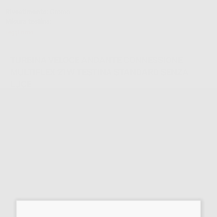
Rivestimento:
Cromo
Misura testina:
Leggi tutto
TURBINA VELOCE ANDANTE CONNESSIONE
MULTIFLEX 21W TESTINA STANDARD SENZA
LUCE
Cod.
21978
361,00 €/u.
-50%
718,00 € /u.
-
+
I prezzi indicati non includono Iva.*
AGGIUNGI
Descrizione del prodotto