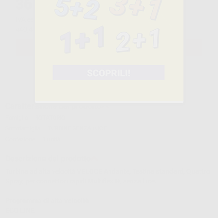
361
,00€
-50%
IVA esclusa
IVA 22%
440,42€
ivato
SELEZIONA IL PRODOTTO
Caratteristiche del prodotto
Famiglia
ROTATORIO
Sottofamiglia
TURBINE SENZA LUCE
Confezione
1 unità
Descrizione del prodotto
Turbina ad alta velocità VELOCE Andante, Testina standard, Quattro
Spray, per connettori rapidi Multiflex ®, senza luce.
Programma di alta velocità
ECO LINE