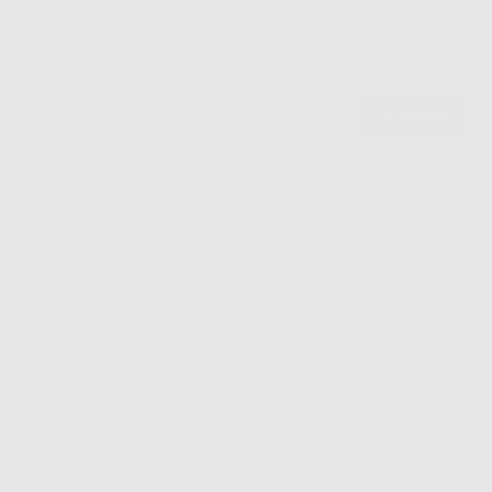
ISCRIVITI ALLA NEWSLETTER - OTTIENI 5€
DI SCONTO
Sii tra i primi a scoprire promozioni, offerte e novità esclusive!
Ho letto e accetto la politica sulla privacy di Dontalia
*
La informiamo che il Responsabile del trattamento dei suoi Dati Personali è Dontalia
Italia S.r.l.. La finalitá del trattamento dei suoi Dati Personali è l'invio di informazioni
commerciali. La legittimazione dell'invio dell'informazione commerciale è il suo consenso
assenziente. I suoi dati saranno unicamente ceduti alle imprese del settore
odontoiatrico vincolate a Dontalia Italia S.r.l. che commercializzano prodotti simili,
sempre sotto il suo consenso e senza la concessione internazionale dei suoi Dati
Personali. Potrá, tra l'altro, esercitare i diritti di accesso, rettifica, soppressione,
limitazione e/o opposizione al trattamento dei dati , attraverso privacy@dontalia.it. Se
desidera conoscere ulteriori informazioni riguardo il trattamento dei dati personali,
acceda a:
PrivacyIT.pdf