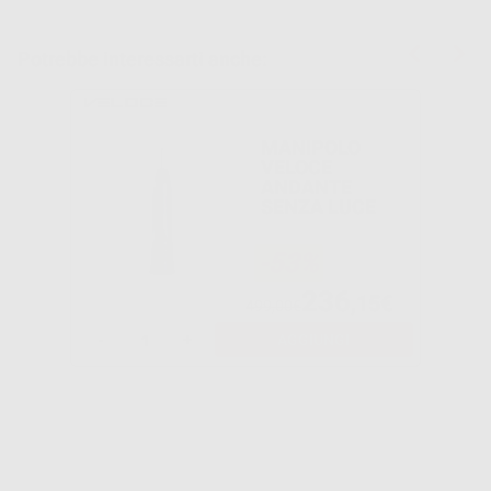
Potrebbe interessarti anche:
MANIPOLO
VELOCE
ANDANTE
SENZA LUCE
-53%
236
,15€
499,00€
-
+
AGGIUNGI