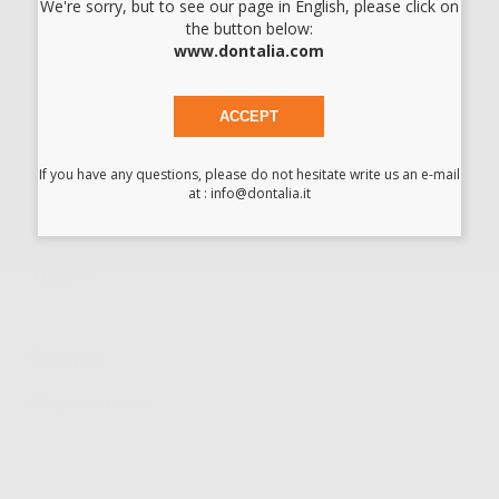
We're sorry, but to see our page in English, please click on
the button below:
Turbina ad alta velocità VELOCE Andante, Testina standard,
www.dontalia.com
Quattro Spray, per connettori rapidi Multiflex ®, senza luce.
Programma di alta velocità
ACCEPT
ECO LINE
Rivestimento:
Cromo
If you have any questions, please do not hesitate write us an e-mail
Misura testina:
Standard
at : info@dontalia.it
Potenza:
21 W
Spray:
4 fori
Attacco:
KaVo Multiflex ©
Luce:
No
Scarica
Allegato istruzioni