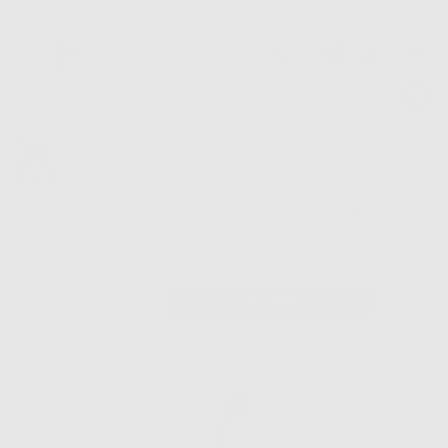
Tracciatura dell’ordine
Benvenuto!
Fai il login per accedere a prezzi e
Dontalia
vantaggi esclusivi.
NUOVA APP
Vuoi le MIGLIORI OFFERTE a portata di mano? Scarica la nostra
APP e accedi alle migliori oferte e servizi
Google Play
Hai dimenticato la
Inizio
|
Apparecchiatura
|
Rotatorio
|
Turbine senza luce
|
TURBINA
password?
VELOCE ANDANTE CONNESSIONE MULTIFLEX 21W TESTINA
STANDARD SENZA LUCE
Registrati