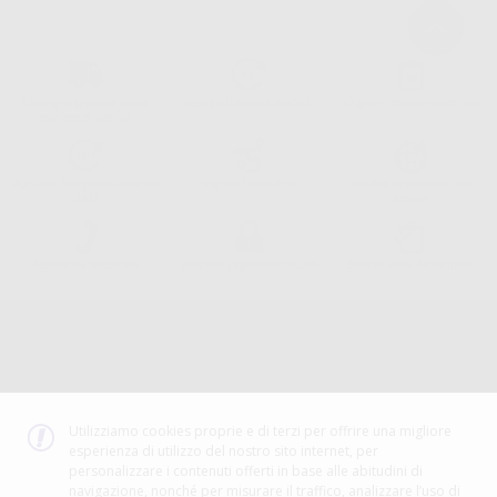
Consegna gratuita senza
Reso gratuito dei prodotti
30 giorni per cambiare idea
minimo di ordine.
Acquista 365 giorno all'anno
Segui il tuo ordine
Verifica lo stato del tuo
24/7
ordine
Assistenza telefonica
Web con pagamento sicuro
98% di stock disponibile
Avviso legale
Politica sulla privacy
Politica sui cookie
Canale etico
Codice Etico
Utilizziamo cookies proprie e di terzi per offrire una migliore
esperienza di utilizzo del nostro sito internet, per
METODO DI PAGAMENTO
personalizzare i contenuti offerti in base alle abitudini di
navigazione, nonché per misurare il traffico, analizzare l’uso di