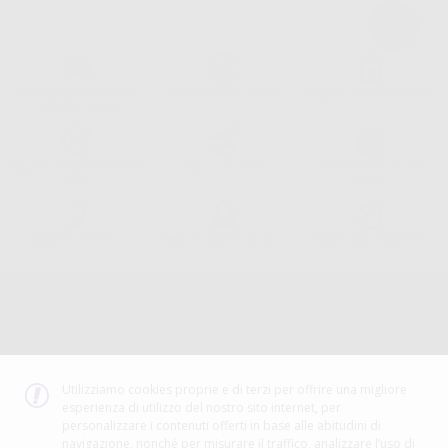
Consegna gratuita senza
Reso gratuito dei prodotti
30 giorni per cambiare idea
minimo di ordine.
Acquista 365 giorno all'anno
Segui il tuo ordine
Verifica lo stato del tuo
24/7
ordine
Assistenza telefonica
Web con pagamento sicuro
98% di stock disponibile
Avviso legale
Politica sulla privacy
Politica sui cookie
Canale etico
Codice Etico
Utilizziamo cookies proprie e di terzi per offrire una migliore
esperienza di utilizzo del nostro sito internet, per
METODO DI PAGAMENTO
personalizzare i contenuti offerti in base alle abitudini di
navigazione, nonché per misurare il traffico, analizzare l’uso di