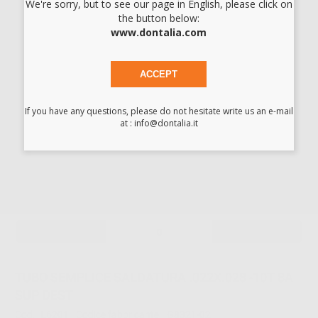
TUBO SEMPLICE SALDATURA .022X.028 -20T 8A
We're sorry, but to see our page in English, please click on
the button below:
INF DEST
www.dontalia.com
Cod.
L1455
Codice fabbricante:
G8321-16
31,65 €/u.
-27%
43,30 € /u.
ACCEPT
-
+
If you have any questions, please do not hesitate write us an e-mail
at : info@dontalia.it
TUBO SEMPLICE SALDATURA .022X.028 -20T 8A
INF SINIS
Cod.
L1456
Codice fabbricante:
G8321-17
31,65 €/u.
-27%
43,30 € /u.
-
+
TUBO SEMPLICE SALDATURA .022X.028 -10T 8A
SUP DEST
Cod.
L6201
Codice fabbricante:
G8321-02