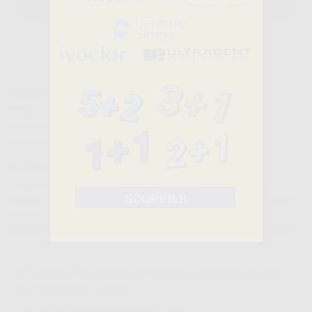
SELEZIONA
Caratteristiche del prodotto
Famiglia
TUBI BUCCALI
Sottofamiglia
PER SALDATURA A BANDE
Confezione
10 unità
Descrizione del prodotto
I tubi buccali Leone sono prodotti in acciaio inossidabile con la
tecnologia Metal Injection Moulding (MIM) che permette di ottenere
assoluta precisione dello slot e un disegno particolarmente
smussato per dare al paziente il massimo comfort. Non convertibili.
TUBO SEMPLICE SALDATURA .018X.025 0T 0A
SUP SINIS/INF DEST
Cod.
L1446
Codice fabbricante:
G8081-03