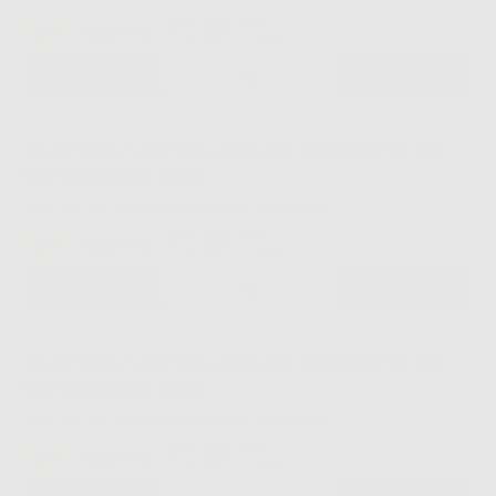
31,65 €/u.
-27%
43,30 € /u.
-
+
TUBO SEMPLICE SALDATURA .022X.028 0T 0A
SUP DEST/INF SINIS
Cod.
L1447
Codice fabbricante:
G8021-02
31,65 €/u.
-27%
43,30 € /u.
-
+
TUBO SEMPLICE SALDATURA .022X.028 0T 0A
SUP SINIS/INF DEST
Cod.
L1448
Codice fabbricante:
G8021-03
31,65 €/u.
-27%
43,30 € /u.