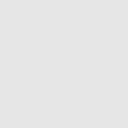
Oltre 15.000 referenze disponibili
Tracciatura dell’ordine
Benvenuto!
Fai il login per accedere a prezzi e
Dontalia
vantaggi esclusivi.
NUOVA APP
Vuoi le MIGLIORI OFFERTE a portata di mano? Scarica la nostra
APP e accedi alle migliori oferte e servizi
Google Play
Hai dimenticato la
Inizio
|
Ortodonzia
|
Tubi buccali
|
Per saldatura a bande
|
TUBI
password?
BUCCALI DA SOLDARE A BANDE SEMPLICI NON CONVERTIBILI
Registrati