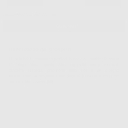
-
+
I prezzi indicati non includono Iva.*
AGGIUNGI
Descrizione del prodotto
I tubi buccali Leone sono prodotti in acciaio inossidabile con la
tecnologia Metal Injection Moulding (MIM) che permette di
ottenere assoluta precisione dello slot e un disegno
particolarmente smussato per dare al paziente il massimo
comfort. Non convertibili.