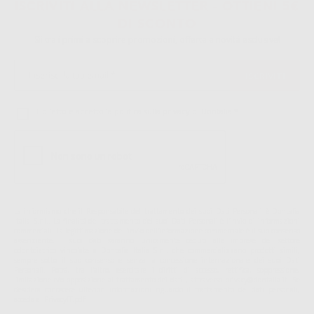
ISCRIVITI ALLA NEWSLETTER - OTTIENI 5€
DI SCONTO
Sii tra i primi a scoprire promozioni, offerte e novità esclusive!
Ho letto e accetto la politica sulla privacy di Dontalia
*
La informiamo che il Responsabile del trattamento dei suoi Dati Personali è Dontalia
Italia S.r.l.. La finalitá del trattamento dei suoi Dati Personali è l'invio di informazioni
commerciali. La legittimazione dell'invio dell'informazione commerciale è il suo consenso
assenziente. I suoi dati saranno unicamente ceduti alle imprese del settore
odontoiatrico vincolate a Dontalia Italia S.r.l. che commercializzano prodotti simili,
sempre sotto il suo consenso e senza la concessione internazionale dei suoi Dati
Personali. Potrá, tra l'altro, esercitare i diritti di accesso, rettifica, soppressione,
limitazione e/o opposizione al trattamento dei dati , attraverso privacy@dontalia.it. Se
desidera conoscere ulteriori informazioni riguardo il trattamento dei dati personali,
acceda a:
PrivacyIT.pdf