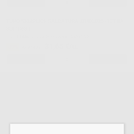
-
+
TUBO SEMPLICE SALDATURA .018X.025 -10T 8A
SUP DEST
Cod.
L1449
Codice fabbricante:
G8381-02
31,65 €/u.
-27%
43,30 € /u.
-
+
TUBO SEMPLICE SALDATURA .022X.028 -10T 8A
SUP SINIS
Cod.
L1452
Codice fabbricante:
G8321-03
31,65 €/u.
-27%
43,30 € /u.
-
+