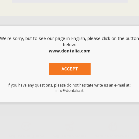
LUNGA
054PLS
-15%
We're sorry, but to see our page in English, please click on the button
below:
www.dontalia.com
ACCEPT
If you have any questions, please do not hesitate write us an e-mail at :
info@dontalia.it
Acquista 365 giorno
Segui il tuo ordine
Verifica lo stato del
A