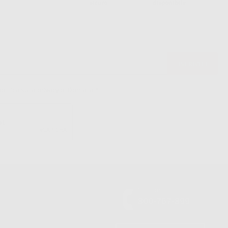
sicuro
disponibile
politica sulla privacy di Dontalia
*