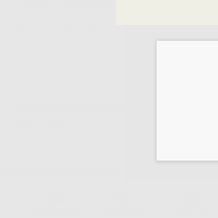
H13161
OT STRATEGY PATRICI CALCINABILI BASE 
I prezzi indicati non includono Iva.*
Descrizione del prodotto
Sfera Ø 1,8 mm.
Consegna gratuita
Reso gratuito dei
30 giorni per