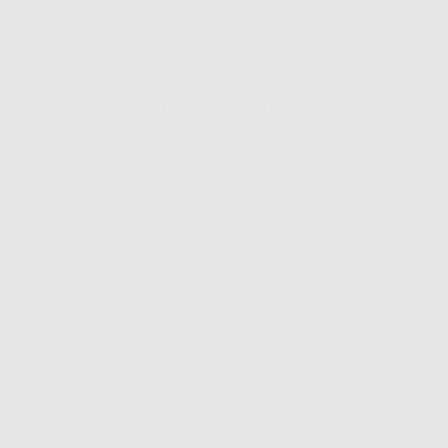
senza minimo di
prodotti
cambiare idea
ordine.
ISCRIVITI ALLA NEWSLETTER - OT
SCONTO
Sii tra i primi a scoprire promozioni, offerte e novità esclusive!
La informiamo che il Responsabile del trattamento dei suoi Dati Personali è Dontalia Italia 
dei suoi Dati Personali è l'invio di informazioni commerciali. La legittimazione dell'invio de
consenso assenziente. I suoi dati saranno unicamente ceduti alle imprese del settore odonto
S.r.l. che commercializzano prodotti simili, sempre sotto il suo consenso e senza la conces
Personali. Potrá, tra l'altro, esercitare i diritti di accesso, rettifica, soppressione, limitazio
dati , attraverso privacy@dontalia.it. Se desidera conoscere ulteriori informazioni riguardo
acceda a:
PrivacyIT.pdf
SU DONTALIA
GUIDA DI ACQUIS
Chi Siamo?
Come Acquistare
Avviso Legale
Tracking Dell’ordine