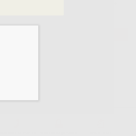
19,30 € /u.
-
+
16,41 €/u.
AGGIUNGI
ssistenza telefonica
Web con pagamento
98% di stock