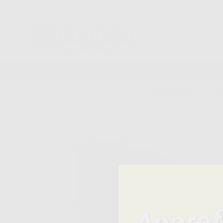
Consegna in 24/48h e gratuita senza minimo d’ordine
STUDIO
LABORATORIO
A
Inizio
|
Laboratorio
|
Attacchi
|
Ot strategy
|
OT STRATEGY MASCHI CALCI