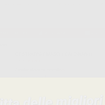
Garanzia Pagamento Sicuro
Reso gratuito
PPARECCHIATURA
ORTODONZIA
NOVITÀ
NABILI
OT STRATEGY MASCHI CALCINABILI
Marca:
RHEIN-83
Caratteristiche del prodotto
Famiglia
ATTACCHI
Sottofamiglia
OT STRATEGY
Confezione
4 unità
Descrizione del prodotto
Sfera Ø 1,8 mm.