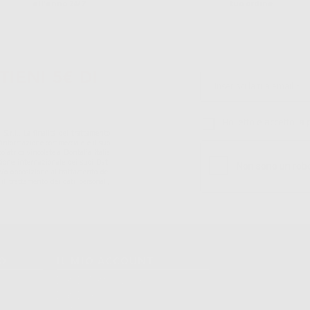
all'anno 24/7
tuo ordine
TIENI 5€ DI
Ho letto e accetto la 
S.r.l.. La finalitá del trattamento
ll'informazione commerciale è il suo
iatrico vincolate a Dontalia Italia
sione internazionale dei suoi Dati
ne e/o opposizione al trattamento dei
 il trattamento dei dati personali,
TO
IL MIO ACCOUNT
Dati Di Fatturazione
Dati Di Invio