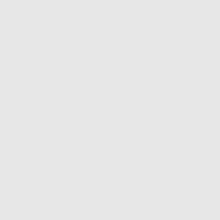
commerciali. La legittimazione dell'invio dell'informazione commerciale è il suo consenso
assenziente. I suoi dati saranno unicamente ceduti alle imprese del settore
odontoiatrico vincolate a Dontalia Italia S.r.l. che commercializzano prodotti simili,
sempre sotto il suo consenso e senza la concessione internazionale dei suoi Dati
Personali. Potrá, tra l'altro, esercitare i diritti di accesso, rettifica, soppressione,
limitazione e/o opposizione al trattamento dei dati , attraverso privacy@dontalia.it. Se
desidera conoscere ulteriori informazioni riguardo il trattamento dei dati personali,
acceda a:
PrivacyIT.pdf
Consegna gratuita senza
Reso gratuito dei prodotti
30 giorni per cambiare idea
minimo di ordine.
Acquista 365 giorno all'anno
Segui il tuo ordine
Verifica lo stato del tuo
24/7
ordine
Assistenza telefonica
Web con pagamento sicuro
98% di stock disponibile
Avviso legale
Politica sulla privacy