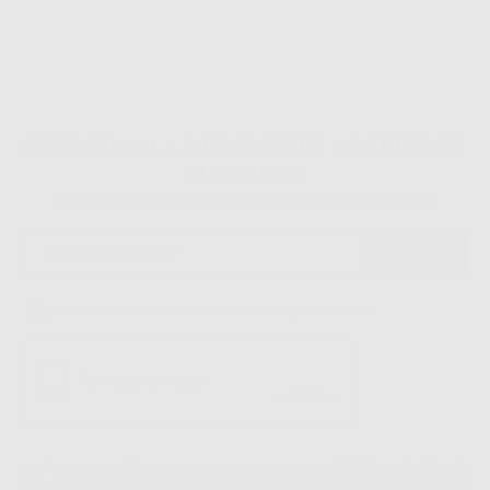
ISCRIVITI ALLA NEWSLETTER - OTTIENI 5€
DI SCONTO
Sii tra i primi a scoprire promozioni, offerte e novità esclusive!
Ho letto e accetto la politica sulla privacy di Dontalia
*
La informiamo che il Responsabile del trattamento dei suoi Dati Personali è Dontalia
Italia S.r.l.. La finalitá del trattamento dei suoi Dati Personali è l'invio di informazioni