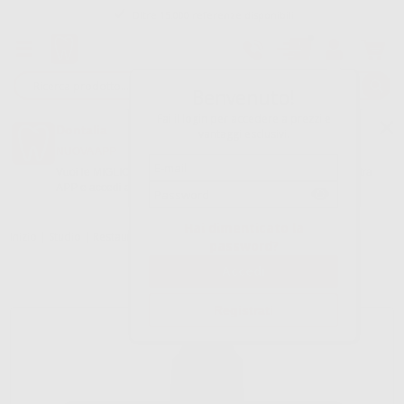
Oltre 15.000 referenze disponibili
Tracciatura dell’ordine
Benvenuto!
Fai il login per accedere a prezzi e
Dontalia
vantaggi esclusivi.
NUOVA APP
Vuoi le MIGLIORI OFFERTE a portata di mano? Scarica la nostra
APP e accedi alle migliori oferte e servizi
Google Play
Hai dimenticato la
Inizio
|
Studio
|
Restauro
|
Adesione di porcellane
|
MONOBOND
password?
Registrati