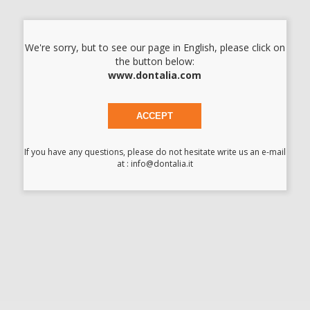
-
+
I prezzi indicati non includono Iva.*
We're sorry, but to see our page in English, please click on
the button below:
AGGIUNGI
www.dontalia.com
ACCEPT
Descrizione del prodotto
If you have any questions, please do not hesitate write us an e-mail
Monobond etch and prime: prodotto unico e innovativo per
at : info@dontalia.it
aggiustare restauri di ceramica vitrea, etch in un solo passo, si
ottengono risultato ottimi di cementato, eliminando il passo
dell’utilizzo di acido.
Scarica
Allegato (altro 1)