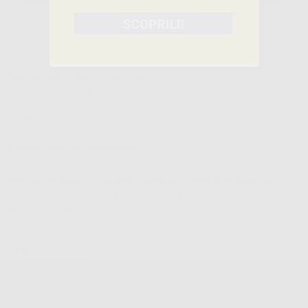
Caratteristiche del prodotto
Famiglia
RESTAURO
Sottofamiglia
ADESIONE DI PORCELLANE
Confezione
5 gr.
Descrizione del prodotto
Monobond etch and prime: prodotto unico e innovativo per
aggiustare restauri di ceramica vitrea, etch in un solo passo, si
ottengono risultato ottimi di cementato, eliminando il passo
dell’utilizzo di acido.
MONOBOND
Cod.
90932
Codice fabbricante:
673026WW
150,59 €/u.
-17%
180,50 € /u.