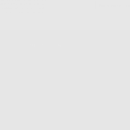
sione internazionale dei suoi Dati
ne e/o opposizione al trattamento dei
 il trattamento dei dati personali,
TO
IL MIO ACCOUNT
Dati Di Fatturazione
Dati Di Invio
Le Mie Liste
Ordini Effettuati
Resi
Fatture