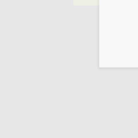
ASTRO
(7)
BAUSCH
(6)
OPZIONI
Consegna gratuita
Reso gratuito dei
30 giorni per
senza minimo di
prodotti
cambiare idea
ordine.
ISCRIVITI ALLA NEWSLETTER - OT
SCONTO
Sii tra i primi a scoprire promozioni, offerte e novità esclusive!
La informiamo che il Responsabile del trattamento dei suoi Dati Personali è Dontalia Italia 
dei suoi Dati Personali è l'invio di informazioni commerciali. La legittimazione dell'invio de
consenso assenziente. I suoi dati saranno unicamente ceduti alle imprese del settore odonto