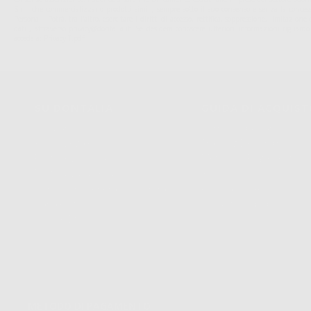
S.r.l. che commercializzano prodotti simili, sempre sotto il suo consenso e senza la conces
Personali. Potrá, tra l'altro, esercitare i diritti di accesso, rettifica, soppressione, limitazio
dati , attraverso privacy@dontalia.it. Se desidera conoscere ulteriori informazioni riguardo
acceda a:
PrivacyIT.pdf
SU DONTALIA
GUIDA DI ACQUIS
Chi Siamo?
Come Acquistare
Avviso Legale
Tracking Dell’ordine
Politica Sui Cookie
Metodi Di Pagamento
Politica Sulla Privacy
Invio
Condizioni Generali Di Contratto
Politica Sui Resi
Canale Etico
Acquisto Rapido
Codice Etico
METODO DI PAGAMENTO