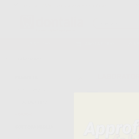
Consegna in 24/48h e gratuita senza minimo d’ordine
STUDIO
LABORATORIO
A
Inizio
|
Laboratorio
LABORATOR
FAMIGLIA
ATTACCHI
(2)
2
Prodotti
OPZIONI
Elimi
SERVO (2)
SOTTOFAMIGLIA