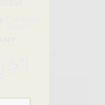
SISTEMA BAR-
CONNECTOR
ATTACCO FEMMINA
ARANCIONE 6 UNITÀ
-20%
17
,42€
21,78€
+
AGGIUNGI