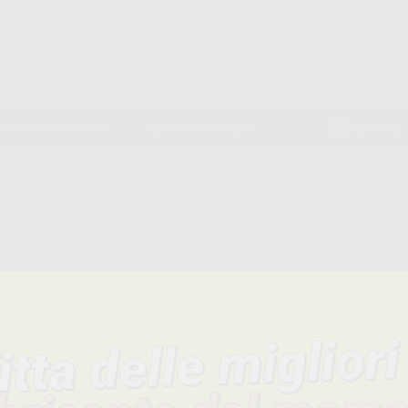
Garanzia Pagamento Sicuro
Reso gratuito
PPARECCHIATURA
ORTODONZIA
NOVITÀ
IO
na filtri