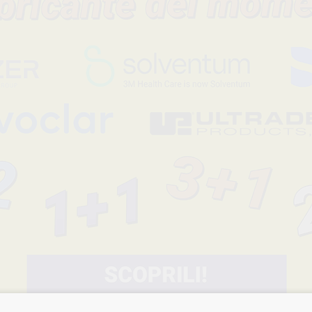
SISTEMA BAR-
CONNECTOR
ATTACCO FEMMINA
GIALLO
-20%
17
,42€
21,78€
-
+
AGGIUNGI
-