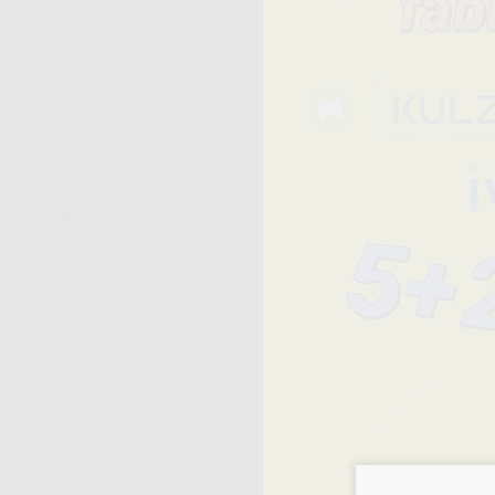
CLIP
(2)
OPZIONI
MARCA
SERVO
(2)
PROCLINIC
(129)
PROCLINIC EXPERT
(19)
1
4DESIGN
(43)
AALBADENT
(1)
AL DENTE
(6)
ANAXDENT
(5)
ASA DENTAL
(32)
ASIGA
(2)