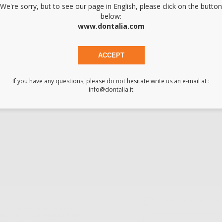
We're sorry, but to see our page in English, please click on the button
below:
www.dontalia.com
ACCEPT
If you have any questions, please do not hesitate write us an e-mail at :
info@dontalia.it
Acquista 365 giorno
Segui il tuo ordine
Verifica lo stato del
A
all'anno 24/7
tuo ordine
TIENI 5€ DI
Ho letto e accetto la 
S.r.l.. La finalitá del trattamento
ll'informazione commerciale è il suo
iatrico vincolate a Dontalia Italia