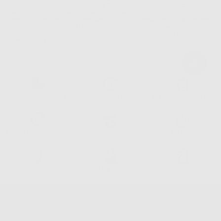
odontoiatrico vincolate a Dontalia Italia S.r.l. che commercializzano prodotti simili,
sempre sotto il suo consenso e senza la concessione internazionale dei suoi Dati
Personali. Potrá, tra l'altro, esercitare i diritti di accesso, rettifica, soppressione,
limitazione e/o opposizione al trattamento dei dati , attraverso privacy@dontalia.it. Se
desidera conoscere ulteriori informazioni riguardo il trattamento dei dati personali,
acceda a:
PrivacyIT.pdf
Consegna gratuita senza
Reso gratuito dei prodotti
30 giorni per cambiare idea
minimo di ordine.
Acquista 365 giorno all'anno
Segui il tuo ordine
Verifica lo stato del tuo
24/7
ordine
Assistenza telefonica
Web con pagamento sicuro
98% di stock disponibile
Avviso legale
Politica sulla privacy
Politica sui cookie
Canale etico