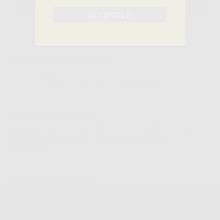
SELEZIONA IL PRODOTTO
Caratteristiche del prodotto
Famiglia
IMPRONTE
Sottofamiglia
ADESIVI E SOLVENTI PER PORTAIMPRONTE
Confezione
17ml.
Descrizione del prodotto
Adesivo per impronta compatibile con tutti i materiali in polietere.
Garantiscono l'adesione tra il materiale da impronta e il
portaimpronta.
IMPREGUM ADESIVO
Cod.
4502
Codice fabbricante:
30600
19,90 €/u.
-32%
29,18 € /u.