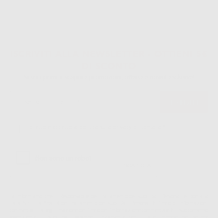
ISCRIVITI ALLA NEWSLETTER - OTTIENI 5€
DI SCONTO
Sii tra i primi a scoprire promozioni, offerte e novità esclusive!
Ho letto e accetto la politica sulla privacy di Dontalia
*
La informiamo che il Responsabile del trattamento dei suoi Dati Personali è Dontalia
Italia S.r.l.. La finalitá del trattamento dei suoi Dati Personali è l'invio di informazioni
commerciali. La legittimazione dell'invio dell'informazione commerciale è il suo consenso
assenziente. I suoi dati saranno unicamente ceduti alle imprese del settore