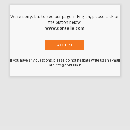
-
+
We're sorry, but to see our page in English, please click on
I prezzi indicati non includono Iva.*
the button below:
www.dontalia.com
AGGIUNGI
ACCEPT
Descrizione del prodotto
If you have any questions, please do not hesitate write us an e-mail
Adesivo per impronta compatibile con tutti i materiali in
at : info@dontalia.it
polietere. Garantiscono l'adesione tra il materiale da impronta
e il portaimpronta.
Scarica
Scheda di sicurezza