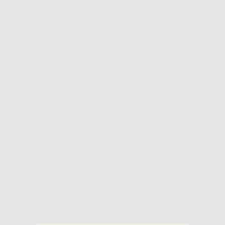
Oltre 15.000 referenze disponibili
Tracciatura dell’ordine
Benvenuto!
Fai il login per accedere a prezzi e
Dontalia
vantaggi esclusivi.
NUOVA APP
Vuoi le MIGLIORI OFFERTE a portata di mano? Scarica la nostra
APP e accedi alle migliori oferte e servizi
Google Play
Hai dimenticato la
Inizio
|
Studio
|
Impronte
|
Adesivi e solventi per portaimpronte
|
password?
IMPREGUM ADESIVO
Registrati