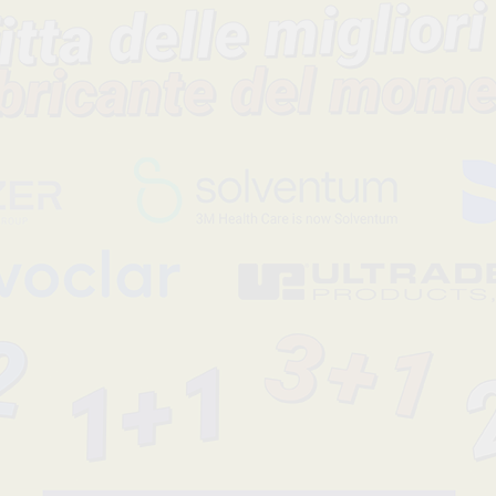
resistenza alle perforazioni. Alto livello di protezione, qualità e 
Riducono al minimo le potenziali allergie indotte dalla polvere 
in lattice convenzionali, essendo la migli...
Leggi tutto
Codice fabbricante
Sconto
-68%
-68%