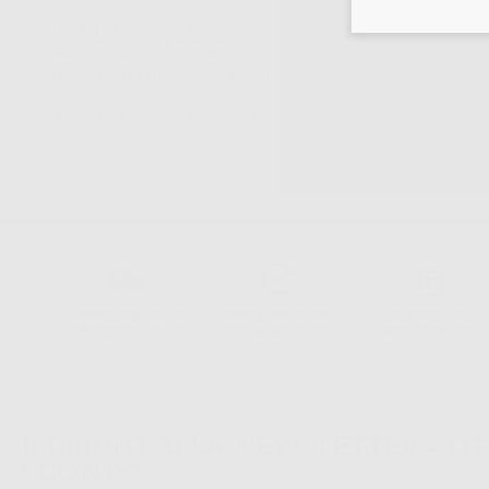
Guanti in nitrile senza polvere, microtesturizzati. Colore blu. Elevata
minimo le potenziali allergie indotte dalla polvere dei guanti in lat
ISO 374-1:2016 (Lv: 1, 2, 5, 6) Guanti di protezione dai prodotti chi
Grammatura: 2,7 - 3,1 g (2.2 mil)
Consegna gratuita
Reso gratuito dei
30 giorni per
senza minimo di
prodotti
cambiare idea
ordine.
ISCRIVITI ALLA NEWSLETTER - OT
SCONTO