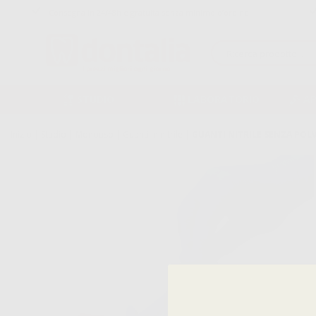
Consegna in 24/48h e gratuita senza minimo d’ordine
STUDIO
LABORATORIO
A
Inizio
|
Studio
|
Monouso
|
Guanti in nitrile
|
GUANTI NITRILE SENZA POL