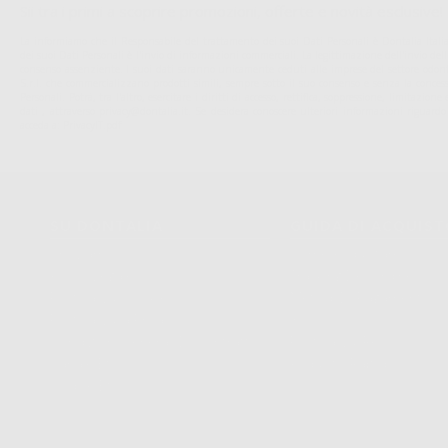
Sii tra i primi a scoprire promozioni, offerte e novità esclusive!
La informiamo che il Responsabile del trattamento dei suoi Dati Personali è Dontalia Italia 
dei suoi Dati Personali è l'invio di informazioni commerciali. La legittimazione dell'invio de
consenso assenziente. I suoi dati saranno unicamente ceduti alle imprese del settore odonto
S.r.l. che commercializzano prodotti simili, sempre sotto il suo consenso e senza la conces
Personali. Potrá, tra l'altro, esercitare i diritti di accesso, rettifica, soppressione, limitazio
dati , attraverso privacy@dontalia.it. Se desidera conoscere ulteriori informazioni riguardo
acceda a:
PrivacyIT.pdf
SU DONTALIA
GUIDA DI ACQUIS
Chi Siamo?
Come Acquistare
Avviso Legale
Tracking Dell’ordine
Politica Sui Cookie
Metodi Di Pagamento
Politica Sulla Privacy
Invio
Condizioni Generali Di Contratto
Politica Sui Resi
Canale Etico
Acquisto Rapido
Codice Etico