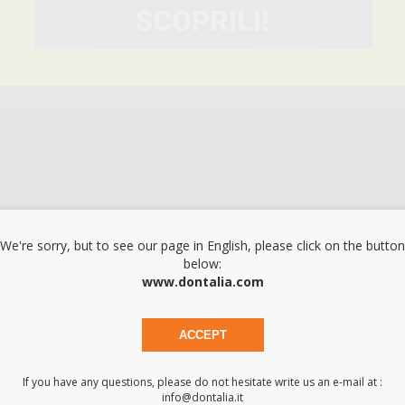
-68%
S
-68%
L
-68%
We're sorry, but to see our page in English, please click on the button
below:
www.dontalia.com
ACCEPT
If you have any questions, please do not hesitate write us an e-mail at :
info@dontalia.it