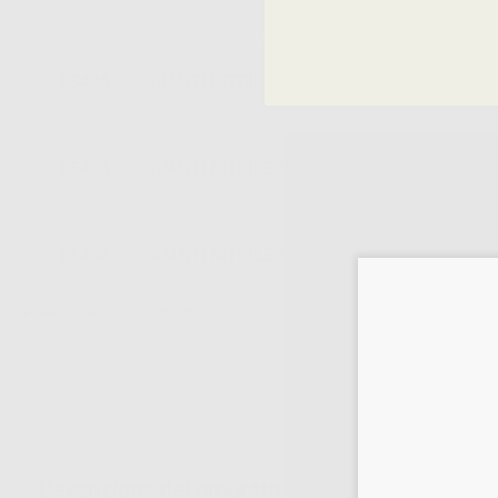
85405
GUANTI NITRILE SENZA POLVERE TAGLIA L
85406
GUANTI NITRILE SENZA POLVERE TAGLIA X
85408
GUANTI NITRILE SENZA POLVERE TAGLIA X
I prezzi indicati non includono Iva.*
Descrizione del prodotto