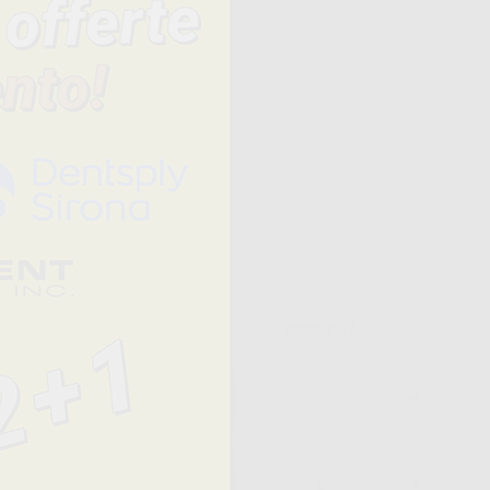
sensibilità.
dei guanti
Prezzo
QUANTITÀ
12,95 € /u.
-
+
4,20 €/u.
12,95 € /u.
-
+