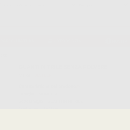
Garanzia Pagamento Sicuro
Reso gratuito
PPARECCHIATURA
ORTODONZIA
NOVITÀ
VERE
GUANTI NITRILE SENZA POLVERE
Marca:
BESTDENT
Caratteristiche del prodotto
Famiglia
MONOUSO
Sottofamiglia
GUANTI IN NITRILE
Confezione
1x 100u.
Descrizione del prodotto
Guanti in nitrile senza polvere, microtesturizzati. Colore blu. E