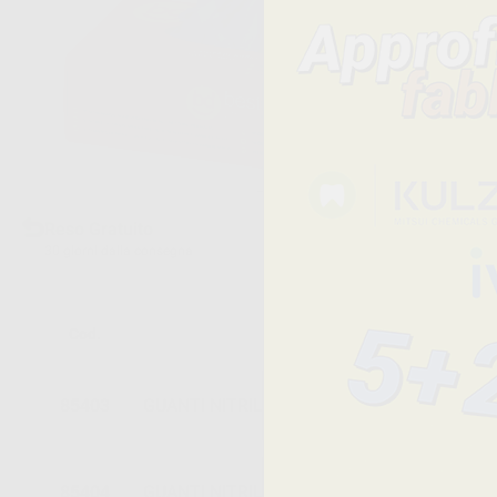
Reso Gratuito
30 giorni dalla consegna
Cod.
Descrizione
85403
GUANTI NITRILE SENZA POLVERE TAGLIA S
85404
GUANTI NITRILE SENZA POLVERE TAGLIA M