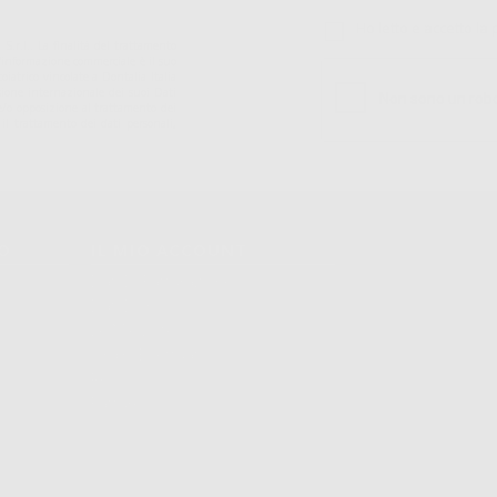
Ho letto e accetto la 
S.r.l.. La finalitá del trattamento
ll'informazione commerciale è il suo
iatrico vincolate a Dontalia Italia
sione internazionale dei suoi Dati
ne e/o opposizione al trattamento dei
 il trattamento dei dati personali,
TO
IL MIO ACCOUNT
Dati Di Fatturazione
Dati Di Invio
Le Mie Liste
Ordini Effettuati
Resi
Fatture