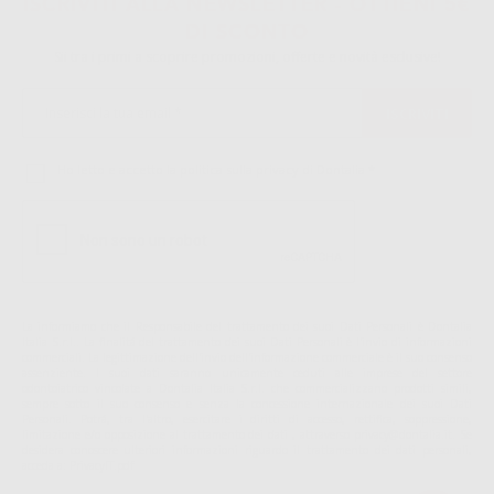
ISCRIVITI ALLA NEWSLETTER - OTTIENI 5€
DI SCONTO
Sii tra i primi a scoprire promozioni, offerte e novità esclusive!
Ho letto e accetto la politica sulla privacy di Dontalia
*
La informiamo che il Responsabile del trattamento dei suoi Dati Personali è Dontalia
Italia S.r.l.. La finalitá del trattamento dei suoi Dati Personali è l'invio di informazioni
commerciali. La legittimazione dell'invio dell'informazione commerciale è il suo consenso
assenziente. I suoi dati saranno unicamente ceduti alle imprese del settore
odontoiatrico vincolate a Dontalia Italia S.r.l. che commercializzano prodotti simili,
sempre sotto il suo consenso e senza la concessione internazionale dei suoi Dati
Personali. Potrá, tra l'altro, esercitare i diritti di accesso, rettifica, soppressione,
limitazione e/o opposizione al trattamento dei dati , attraverso privacy@dontalia.it. Se
desidera conoscere ulteriori informazioni riguardo il trattamento dei dati personali,
acceda a:
PrivacyIT.pdf