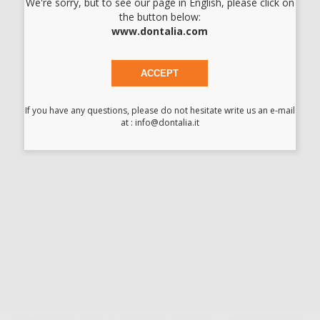
-19%
23,39 € /u.
We're sorry, but to see our page in English, please click on
the button below:
-
+
www.dontalia.com
I prezzi indicati non includono Iva.*
ACCEPT
AGGIUNGI
If you have any questions, please do not hesitate write us an e-mail
at : info@dontalia.it
Descrizione del prodotto
Fibra ottica di ricambio per lampada a LED per
polimerizzazione Technoflux. Compatibile con le lampade per
fotopolimerizzazione CV-215 e CV-218 di Technoflux.