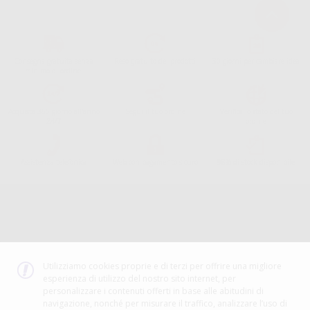
Consegna gratuita senza
Reso gratuito dei prodotti
30 giorni per cambiare idea
minimo di ordine.
Acquista 365 giorno all'anno
Segui il tuo ordine
Verifica lo stato del tuo
24/7
ordine
Assistenza telefonica
Web con pagamento sicuro
98% di stock disponibile
Avviso legale
Politica sulla privacy
Politica sui cookie
Canale etico
Codice Etico
Utilizziamo cookies proprie e di terzi per offrire una migliore
esperienza di utilizzo del nostro sito internet, per
METODO DI PAGAMENTO
personalizzare i contenuti offerti in base alle abitudini di
navigazione, nonché per misurare il traffico, analizzare l’uso di