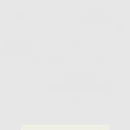
Oltre 15.000 referenze disponibili
Tracciatura dell’ordine
Benvenuto!
Fai il login per accedere a prezzi e
Dontalia
vantaggi esclusivi.
NUOVA APP
Vuoi le MIGLIORI OFFERTE a portata di mano? Scarica la nostra
APP e accedi alle migliori oferte e servizi
Google Play
Hai dimenticato la
Inizio
|
Apparecchiatura
|
Estetica e restaurazione
|
Lampade led.
password?
accessori.
|
FIBRA OTTICA LAMPADA LED CV-215 E CV-218
Registrati