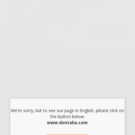
Cod.
H02283
Codice fabbricante:
9055-020-R1
53,68 €/u.
-20%
67,10 € /u.
-
+
I prezzi indicati non includono Iva.*
AGGIUNGI
Descrizione del prodotto
ECO-CRYL COLD
Resina acrilica
autopolimerizzante,
indicata per
riparazioni,
ribasature e aggiustamenti
di protesi.
Confezione:
polvere + liquido.
We're sorry, but to see our page in English, please click on
the button below:
•
Proporzione di miscelazione:
21 g di polvere + 18 ml di
www.dontalia.com
liquido (1 campione)
•
Tempo di imbibizione:
45–60 s