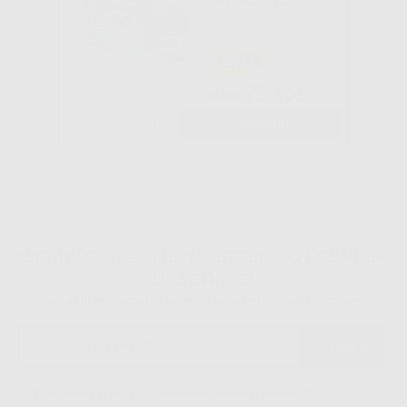
-20%
22
,80€
28,50€
-
+
AGGIUNGI
ISCRIVITI ALLA NEWSLETTER - OTTIENI 5€
DI SCONTO
Sii tra i primi a scoprire promozioni, offerte e novità esclusive!
Ho letto e accetto la politica sulla privacy di Dontalia
*