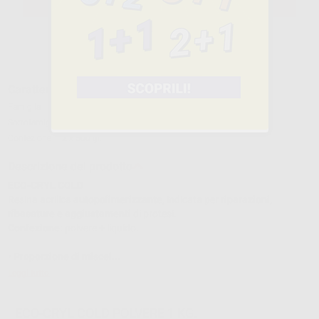
SELEZIONA IL PRODOTTO
Caratteristiche del prodotto
Famiglia
ACRILICI-RESINE
Sottofamiglia
ACRILICI AUTOPOLIMERIZZABILI
Confezione
2 x 500 gr.
Descrizione del prodotto
ECO-CRYL COLD
Resina acrilica
autopolimerizzante,
indicata per
riparazioni,
ribasature e aggiustamenti
di protesi.
Confezione:
polvere + liquido.
•
Proporzione di miscel...
Leggi tutto
ECO-CRYL COLD POLVERE 1 KG.