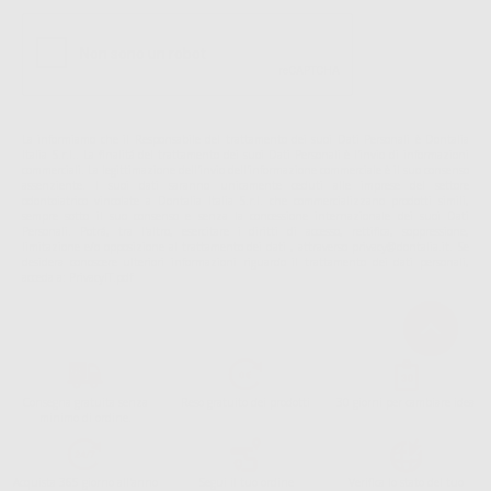
La informiamo che il Responsabile del trattamento dei suoi Dati Personali è Dontalia
Italia S.r.l.. La finalitá del trattamento dei suoi Dati Personali è l'invio di informazioni
commerciali. La legittimazione dell'invio dell'informazione commerciale è il suo consenso
assenziente. I suoi dati saranno unicamente ceduti alle imprese del settore
odontoiatrico vincolate a Dontalia Italia S.r.l. che commercializzano prodotti simili,
sempre sotto il suo consenso e senza la concessione internazionale dei suoi Dati
Personali. Potrá, tra l'altro, esercitare i diritti di accesso, rettifica, soppressione,
limitazione e/o opposizione al trattamento dei dati , attraverso privacy@dontalia.it. Se
desidera conoscere ulteriori informazioni riguardo il trattamento dei dati personali,
acceda a:
PrivacyIT.pdf
Consegna gratuita senza
Reso gratuito dei prodotti
30 giorni per cambiare idea
minimo di ordine.
Acquista 365 giorno all'anno
Segui il tuo ordine
Verifica lo stato del tuo