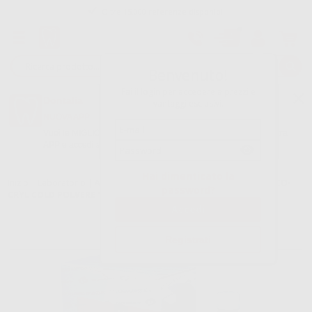
Oltre 15.000 referenze disponibili
Tracciatura dell’ordine
Benvenuto!
Fai il login per accedere a prezzi e
Dontalia
vantaggi esclusivi.
NUOVA APP
Vuoi le MIGLIORI OFFERTE a portata di mano? Scarica la nostra
APP e accedi alle migliori oferte e servizi
Google Play
Hai dimenticato la
Inizio
|
Laboratorio
|
Acrilici-resine
|
Acrilici autopolimerizzabili
|
ECO-
password?
CRYL COLD POLVERE 1 KG.
Registrati