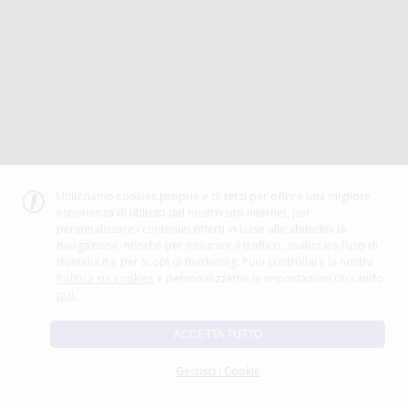
24/7
ordine
Assistenza telefonica
Web con pagamento sicuro
98% di stock disponibile
Avviso legale
Politica sulla privacy
Politica sui cookie
Canale etico
Codice Etico
Utilizziamo cookies proprie e di terzi per offrire una migliore
esperienza di utilizzo del nostro sito internet, per
METODO DI PAGAMENTO
personalizzare i contenuti offerti in base alle abitudini di
navigazione, nonché per misurare il traffico, analizzare l’uso di
dontalia.it e per scopi di marketing. Puoi controllare la nostra
Politica sui cookies
e personalizzarne le impostazioni cliccando
qui.
ACCETTA TUTTO
Gestisci I Cookie