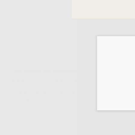
I prezzi indicati non includono Iva.*
Descrizione del prodotto
Dighe di gomma senza lattice di colore lilla. Spessore medio, 152
*La dicitura 'dpi' inclusa nel nome del prodotto ha lo scopo di fa
individuale.