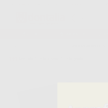
Consegna in 24/48h e gratuita senza minimo d’ordine
STUDIO
LABORATORIO
A
Inizio
|
Studio
|
Endodonzia
|
Dighe di gomma
|
DIGHE MEDIE SENZA LATT
1+1
Acquista 1 unità e ricevi 1 unità gratis.