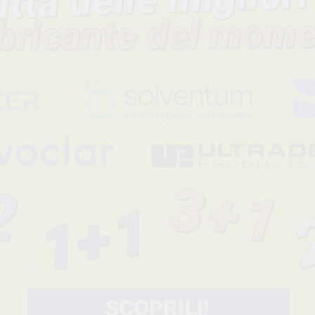
Confezione
15 unità
Descrizione del prodotto
Dighe di gomma senza lattice di colore lilla. Spessore medio, 
mm. Senza aroma nè sapore.
*La dicitura 'dpi' inclusa nel nome del prodotto ha lo scopo di fa
ricerca e visualizazione dei dispositivi maggiormente richiesti i
Leggi tutto
Codice fabbricante
Sconto
-56%