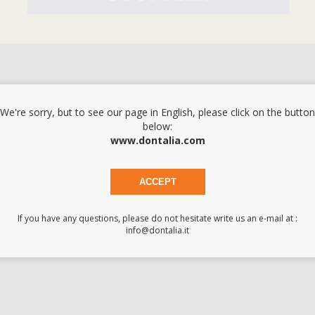
We're sorry, but to see our page in English, please click on the button
below:
www.dontalia.com
ACCEPT
x152 mm. Senza aroma nè sapore.
cilitare la ricerca e visualizazione dei dispositivi maggiormente richies
If you have any questions, please do not hesitate write us an e-mail at :
info@dontalia.it