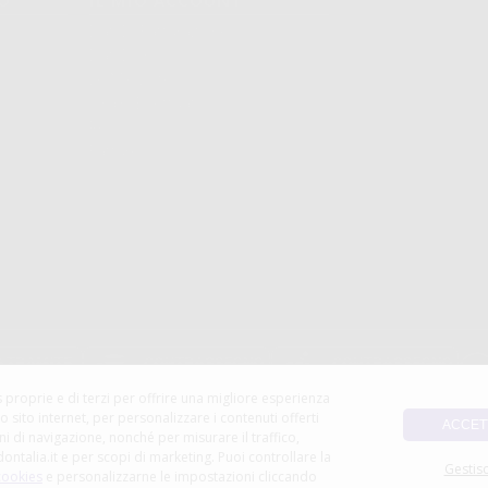
TO
IL MIO ACCOUNT
Dati Di Fatturazione
Dati Di Invio
Le Mie Liste
Ordini Effettuati
Resi
Fatture
 proprie e di terzi per offrire una migliore esperienza
ro sito internet, per personalizzare i contenuti offerti
ACCET
ni di navigazione, nonché per misurare il traffico,
dontalia.it e per scopi di marketing. Puoi controllare la
Gestisc
 cookies
e personalizzarne le impostazioni cliccando