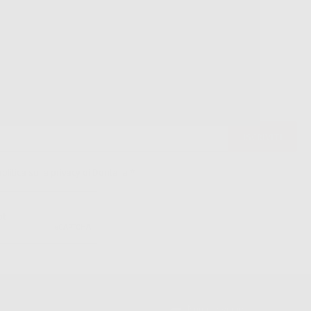
ssistenza telefonica
Web con pagamento
98% di stock
sicuro
disponibile
politica sulla privacy di Dontalia
*