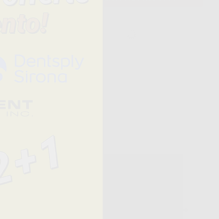
152x152
cilitare la
n questo...
Prezzo
QUANTITÀ
33,04 €/u.
-
+
14,50 €/u.