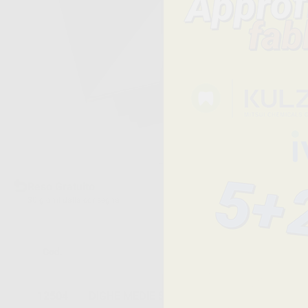
Reso Gratuito
30 giorni dalla consegna
Cod.
Descrizione
12504
DIGHE MEDIE SENZA LATTICE - DPI