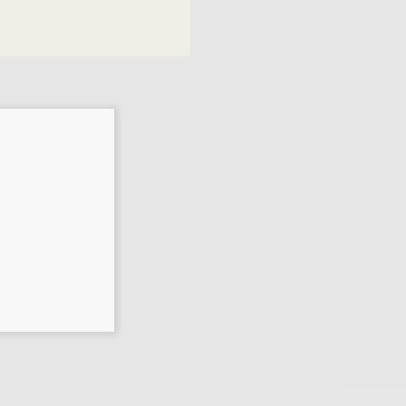
Prezzo unitario beneficiando dell'offerta
AGGIUNGI
ti in questo periodo, siano essi di consumo, medici e di protezione