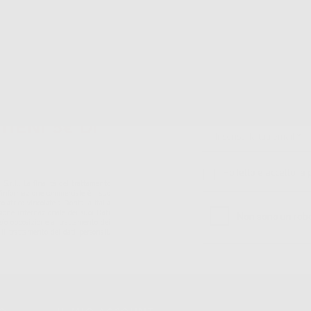
Acquista 365 giorno
Segui il tuo ordine
Verifica lo stato del
A
all'anno 24/7
tuo ordine
TIENI 5€ DI
Ho letto e accetto la 
S.r.l.. La finalitá del trattamento
ll'informazione commerciale è il suo
iatrico vincolate a Dontalia Italia
sione internazionale dei suoi Dati
ne e/o opposizione al trattamento dei
 il trattamento dei dati personali,