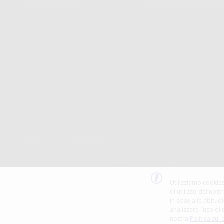
SU DONTALIA
GUIDA DI ACQUIS
Chi Siamo?
Come Acquistare
Avviso Legale
Tracking Dell’ordine
Politica Sui Cookie
Metodi Di Pagamento
Politica Sulla Privacy
Invio
Condizioni Generali Di Contratto
Politica Sui Resi
Canale Etico
Acquisto Rapido
Codice Etico
METODO DI PAGAMENTO
Utilizziamo cookies
di utilizzo del nost
in base alle abitudi
analizzare l’uso di 
nostra
Politica sui