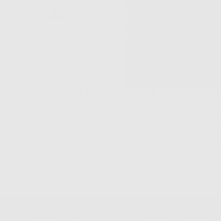
Consegna gratuita
Reso gratuito dei
30 giorni per
senza minimo di
prodotti
cambiare idea
ordine.
ISCRIVITI ALLA NEWSLETTER - OT
SCONTO
Sii tra i primi a scoprire promozioni, offerte e novità esclusive!
La informiamo che il Responsabile del trattamento dei suoi Dati Personali è Dontalia Italia 
dei suoi Dati Personali è l'invio di informazioni commerciali. La legittimazione dell'invio de
consenso assenziente. I suoi dati saranno unicamente ceduti alle imprese del settore odonto
S.r.l. che commercializzano prodotti simili, sempre sotto il suo consenso e senza la conces
Personali. Potrá, tra l'altro, esercitare i diritti di accesso, rettifica, soppressione, limitazio
dati , attraverso privacy@dontalia.it. Se desidera conoscere ulteriori informazioni riguardo
acceda a:
PrivacyIT.pdf