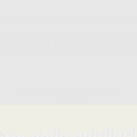
Garanzia Pagamento Sicuro
Reso gratuito
PPARECCHIATURA
ORTODONZIA
NOVITÀ
ICE - DPI
DIGHE MEDIE SENZA LATTICE - DPI
Cod:
12504
Marca:
PROCLINIC
Caratteristiche del prodotto
Famiglia
ENDODONZIA
Sottofamiglia
DIGHE DI GOMMA