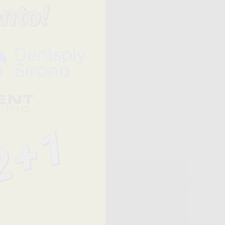
bili
 una bassa
Prezzo
QUANTITÀ
37,30 € /u.
-
+
30,91 €/u.