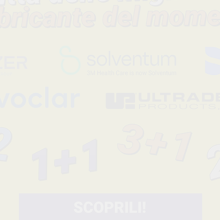
Dighe di gomma in lattice puro, prive di polvere per ridurre possi
reazioni allergiche al lattice. Processo di qualitá che assicura
concentrazione proteica sulla superficie.
- Forte e resistente.
- Basso rischio di dermatiti.
- Misura 15x15 ...
Leggi tutto
Codice fabbricante
Sconto
311
-17%