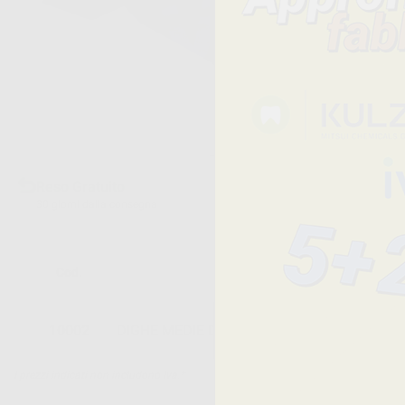
Reso Gratuito
30 giorni dalla consegna
Cod.
Descrizione
10002
DIGHE MEDIE DERMADAM 0,2 MM
I prezzi indicati non includono Iva.*