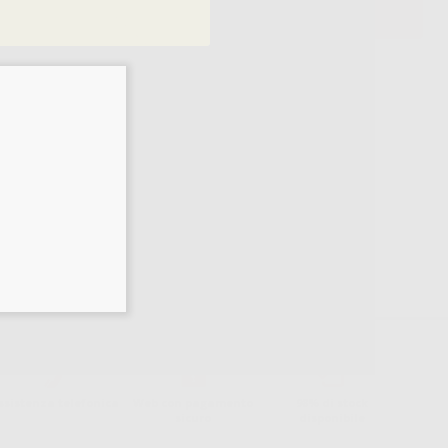
AGGIUNGI
concentrazione proteica sulla superficie.
ssistenza telefonica
Web con pagamento
98% di stock
sicuro
disponibile