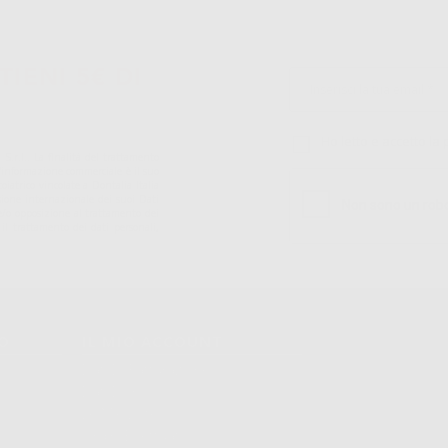
TIENI 5€ DI
Ho letto e accetto la 
S.r.l.. La finalitá del trattamento
ll'informazione commerciale è il suo
iatrico vincolate a Dontalia Italia
sione internazionale dei suoi Dati
ne e/o opposizione al trattamento dei
 il trattamento dei dati personali,
TO
IL MIO ACCOUNT
Dati Di Fatturazione
Dati Di Invio
Le Mie Liste
Ordini Effettuati