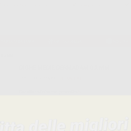
Garanzia Pagamento Sicuro
Reso gratuito
PPARECCHIATURA
ORTODONZIA
NOVITÀ
 0,2 MM
DIGHE MEDIE DERMADAM 0,2 MM
Cod:
10002
Marca:
ULTRADENT
Caratteristiche del prodotto
Famiglia
ENDODONZIA
Sottofamiglia
DIGHE DI GOMMA
Confezione
36 unitá
Descrizione del prodotto