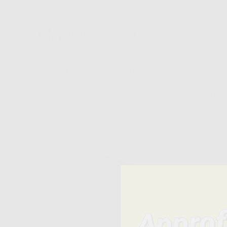
Consegna in 24/48h e gratuita senza minimo d’ordine
STUDIO
LABORATORIO
A
Inizio
|
Studio
|
Endodonzia
|
Dighe di gomma
|
DIGHE MEDIE DERMADAM