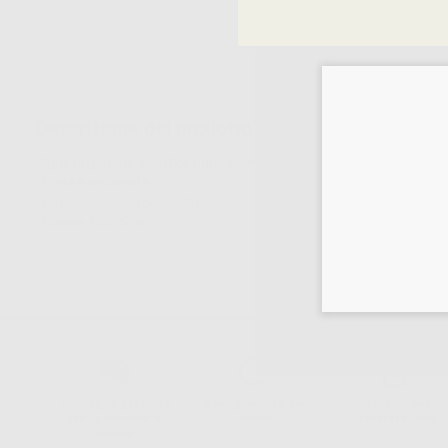
Descrizione del prodotto
Dighe di gomma in lattice puro, prive di polvere per ridurre possibili
- Forte e resistente.
- Basso rischio di dermatiti.
- Misura 15x15 cm.
Consegna gratuita
Reso gratuito dei
30 giorni per
senza minimo di
prodotti
cambiare idea
ordine.