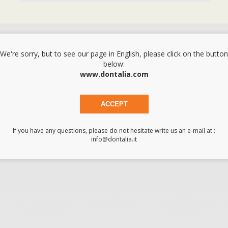
We're sorry, but to see our page in English, please click on the button
below:
www.dontalia.com
 reazioni allergiche al lattice. Processo di qualitá che assicura una bassa 
ACCEPT
If you have any questions, please do not hesitate write us an e-mail at :
info@dontalia.it
Acquista 365 giorno
Segui il tuo ordine
Verifica lo stato del
A
all'anno 24/7
tuo ordine