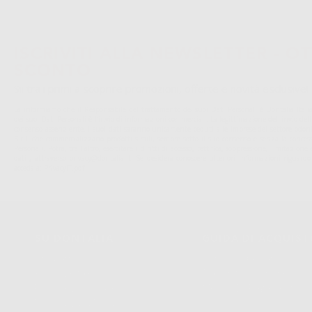
ISCRIVITI ALLA NEWSLETTER - OT
SCONTO
Sii tra i primi a scoprire promozioni, offerte e novità esclusive!
La informiamo che il Responsabile del trattamento dei suoi Dati Personali è Dontalia Italia 
dei suoi Dati Personali è l'invio di informazioni commerciali. La legittimazione dell'invio de
consenso assenziente. I suoi dati saranno unicamente ceduti alle imprese del settore odonto
S.r.l. che commercializzano prodotti simili, sempre sotto il suo consenso e senza la conces
Personali. Potrá, tra l'altro, esercitare i diritti di accesso, rettifica, soppressione, limitazio
dati , attraverso privacy@dontalia.it. Se desidera conoscere ulteriori informazioni riguardo
acceda a:
PrivacyIT.pdf
SU DONTALIA
GUIDA DI ACQUIS
Chi Siamo?
Come Acquistare
Avviso Legale
Tracking Dell’ordine
Politica Sui Cookie
Metodi Di Pagamento
Politica Sulla Privacy
Invio