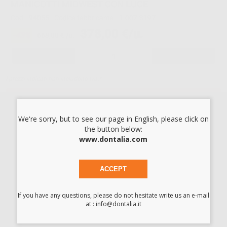
MANICOTTI MIDWEST CON LUCE
Cod.
94055
Codice fabbricante:
1.007.3197
378,00 €/u.
-43%
668,00 € /u.
-
+
I prezzi indicati non includono Iva.*
AGGIUNGI
We're sorry, but to see our page in English, please click on
the button below:
Descrizione del prodotto
www.dontalia.com
KaVo MULTI LED
Attacco LUX a 4 fori per connessione Midwest
ACCEPT
Regolazione del getto dell'anello girevole con posizioni di
bloccaggio
If you have any questions, please do not hesitate write us an e-mail
Vavolva di ritenzione
at : info@dontalia.it