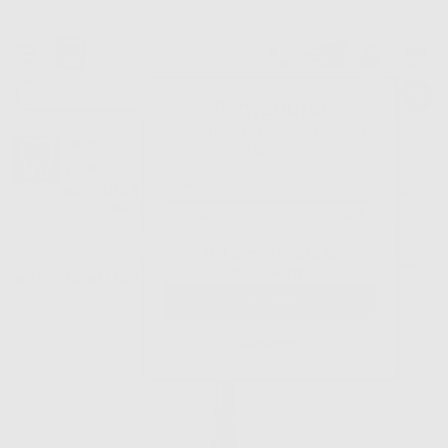
Tracciatura dell’ordine
Benvenuto!
Fai il login per accedere a prezzi e
Dontalia
vantaggi esclusivi.
NUOVA APP
Vuoi le MIGLIORI OFFERTE a portata di mano? Scarica la nostra
APP e accedi alle migliori oferte e servizi
Google Play
Hai dimenticato la
Inizio
|
Apparecchiatura
|
Rotatorio
|
Attacco con luce
|
ATTACCO LUCE
password?
MULTIFLEX 465 LED PER MANICOTTI MIDWEST CON LUCE
Registrati