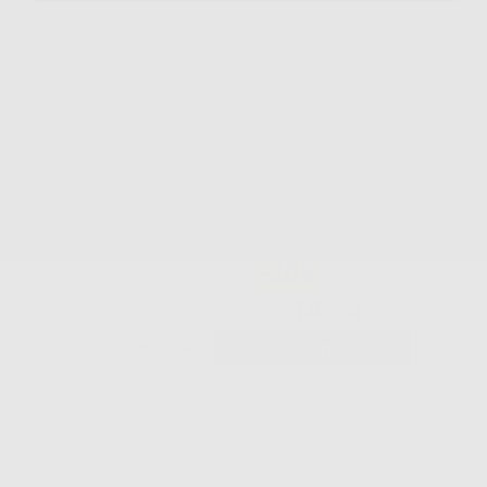
Potrebbe interessarti anche:
ANELLO O-RING
-20%
14
,73€
18,50€
-
+
AGGIUNGI