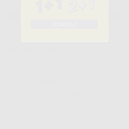
461,16€
ivato
SELEZIONA IL PRODOTTO
Caratteristiche del prodotto
Famiglia
ROTATORIO
Sottofamiglia
ATTACCO CON LUCE
Confezione
1 unità
Descrizione del prodotto
KaVo MULTI LED
Attacco LUX a 4 fori per connessione Midwest
Regolazione del getto dell'anello girevole con posizioni di bloccaggio
Vavolva di ritenzione
ATTACCO LUCE MULTIFLEX 465 LED PER