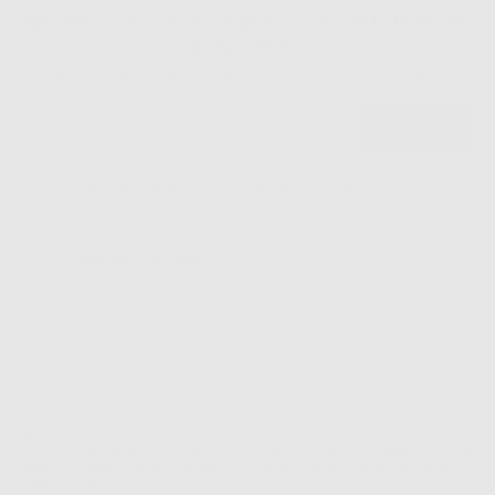
ISCRIVITI ALLA NEWSLETTER - OTTIENI 5€
DI SCONTO
Sii tra i primi a scoprire promozioni, offerte e novità esclusive!
Ho letto e accetto la politica sulla privacy di Dontalia
*
La informiamo che il Responsabile del trattamento dei suoi Dati Personali è Dontalia
Italia S.r.l.. La finalitá del trattamento dei suoi Dati Personali è l'invio di informazioni
commerciali. La legittimazione dell'invio dell'informazione commerciale è il suo consenso
assenziente. I suoi dati saranno unicamente ceduti alle imprese del settore
odontoiatrico vincolate a Dontalia Italia S.r.l. che commercializzano prodotti simili,
sempre sotto il suo consenso e senza la concessione internazionale dei suoi Dati
Personali. Potrá, tra l'altro, esercitare i diritti di accesso, rettifica, soppressione,
limitazione e/o opposizione al trattamento dei dati , attraverso privacy@dontalia.it. Se
desidera conoscere ulteriori informazioni riguardo il trattamento dei dati personali,
acceda a:
PrivacyIT.pdf