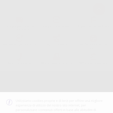
Consegna gratuita senza
Reso gratuito dei prodotti
30 giorni per cambiare idea
minimo di ordine.
Acquista 365 giorno all'anno
Segui il tuo ordine
Verifica lo stato del tuo
24/7
ordine
Assistenza telefonica
Web con pagamento sicuro
98% di stock disponibile
Avviso legale
Politica sulla privacy
Politica sui cookie
Canale etico
Codice Etico
Utilizziamo cookies proprie e di terzi per offrire una migliore
esperienza di utilizzo del nostro sito internet, per
METODO DI PAGAMENTO
personalizzare i contenuti offerti in base alle abitudini di