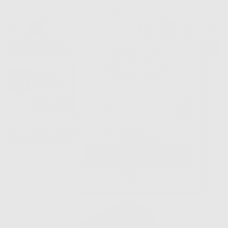
Tracciatura dell’ordine
Benvenuto!
Fai il login per accedere a prezzi e
Dontalia
vantaggi esclusivi.
NUOVA APP
Vuoi le MIGLIORI OFFERTE a portata di mano? Scarica la nostra
APP e accedi alle migliori oferte e servizi
Google Play
Hai dimenticato la
Inizio
|
Ortodonzia
|
Attacchi
|
Attacchi metallici convenzionali
|
password?
ATTACCHI METALLO LEONE ROTH 018
Registrati