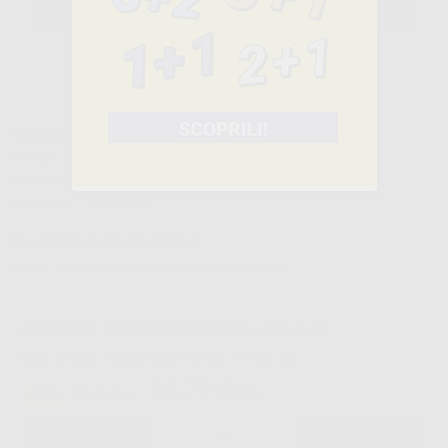
SELEZIONA
Caratteristiche del prodotto
Famiglia
ATTACCHI
Sottofamiglia
ATTACCHI METALLICI CONVENZIONALI
Confezione
10 Brackets.
Descrizione del prodotto
F2481-22 BRAC.MET.ROTH18 NO.11 LEONE
BRACKET METALLICO ROTH .018 N.21
Cod.
L1242
Codice fabbricante:
F2481-23
26,72 €/u.
-36%
41,70 € /u.
-
+