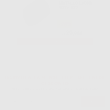
METALLO LEONE
ROTH 022
-28%
29
,98€
41,70€
SELEZIONA
ISCRIVITI ALLA NEWSLETTER - OTTIENI 5€
DI SCONTO
Sii tra i primi a scoprire promozioni, offerte e novità esclusive!