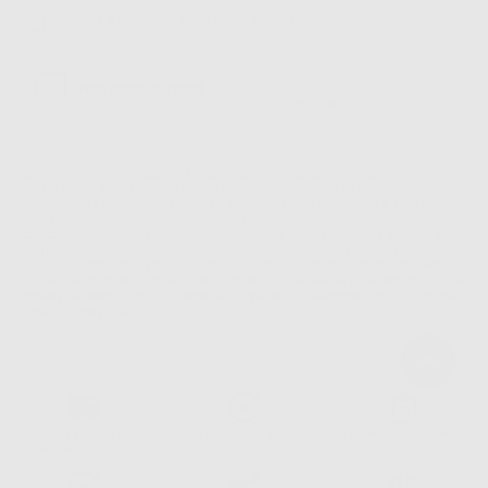
Ho letto e accetto la politica sulla privacy di Dontalia
*
La informiamo che il Responsabile del trattamento dei suoi Dati Personali è Dontalia
Italia S.r.l.. La finalitá del trattamento dei suoi Dati Personali è l'invio di informazioni
commerciali. La legittimazione dell'invio dell'informazione commerciale è il suo consenso
assenziente. I suoi dati saranno unicamente ceduti alle imprese del settore
odontoiatrico vincolate a Dontalia Italia S.r.l. che commercializzano prodotti simili,
sempre sotto il suo consenso e senza la concessione internazionale dei suoi Dati
Personali. Potrá, tra l'altro, esercitare i diritti di accesso, rettifica, soppressione,
limitazione e/o opposizione al trattamento dei dati , attraverso privacy@dontalia.it. Se
desidera conoscere ulteriori informazioni riguardo il trattamento dei dati personali,
acceda a:
PrivacyIT.pdf
Consegna gratuita senza
Reso gratuito dei prodotti
30 giorni per cambiare idea
minimo di ordine.