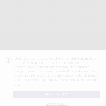
Acquista 365 giorno all'anno
Segui il tuo ordine
Verifica lo stato del tuo
24/7
ordine
Assistenza telefonica
Web con pagamento sicuro
98% di stock disponibile
Avviso legale
Politica sulla privacy
Politica sui cookie
Canale etico
Codice Etico
Utilizziamo cookies proprie e di terzi per offrire una migliore
esperienza di utilizzo del nostro sito internet, per
METODO DI PAGAMENTO
personalizzare i contenuti offerti in base alle abitudini di
navigazione, nonché per misurare il traffico, analizzare l’uso di
dontalia.it e per scopi di marketing. Puoi controllare la nostra
Politica sui cookies
e personalizzarne le impostazioni cliccando
qui.
ACCETTA TUTTO
Gestisci I Cookie