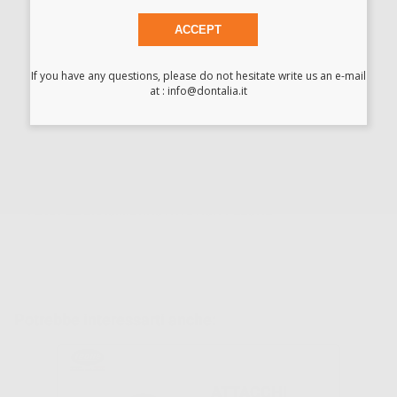
ACCEPT
-
+
I prezzi indicati non includono Iva.*
If you have any questions, please do not hesitate write us an e-mail
at : info@dontalia.it
AGGIUNGI
Descrizione del prodotto
F2481-22 BRAC.MET.ROTH18 NO.11 LEONE
Potrebbe interessarti anche:
ATTACCHI