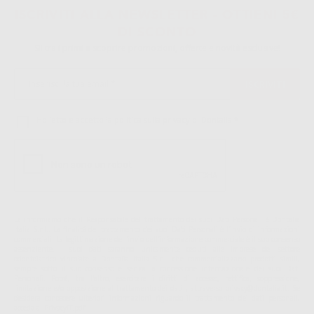
ISCRIVITI ALLA NEWSLETTER - OTTIENI 5€
DI SCONTO
Sii tra i primi a scoprire promozioni, offerte e novità esclusive!
Ho letto e accetto la politica sulla privacy di Dontalia
*
La informiamo che il Responsabile del trattamento dei suoi Dati Personali è Dontalia
Italia S.r.l.. La finalitá del trattamento dei suoi Dati Personali è l'invio di informazioni
commerciali. La legittimazione dell'invio dell'informazione commerciale è il suo consenso
assenziente. I suoi dati saranno unicamente ceduti alle imprese del settore
odontoiatrico vincolate a Dontalia Italia S.r.l. che commercializzano prodotti simili,
sempre sotto il suo consenso e senza la concessione internazionale dei suoi Dati
Personali. Potrá, tra l'altro, esercitare i diritti di accesso, rettifica, soppressione,
limitazione e/o opposizione al trattamento dei dati , attraverso privacy@dontalia.it. Se
desidera conoscere ulteriori informazioni riguardo il trattamento dei dati personali,
acceda a:
PrivacyIT.pdf