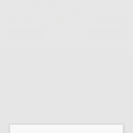
XR1 SS EFI INF 016X022
Cod.
L7021
Codice fabbricante:
XREFL1622
35,21 €/u.
-25%
46,95 € /u.
Migliore offerta
-
+
XR1 SS EFI INF 017X025
Cod.
L7022
Codice fabbricante:
XREFL1725
35,91 €/u.
-25%
47,89 € /u.
Approvvigionamento in corso
XR1 SS EFI INF 019X025
Cod.
L7023
Codice fabbricante:
XREFL1925
35,91 €/u.
-25%
47,89 € /u.
-
+