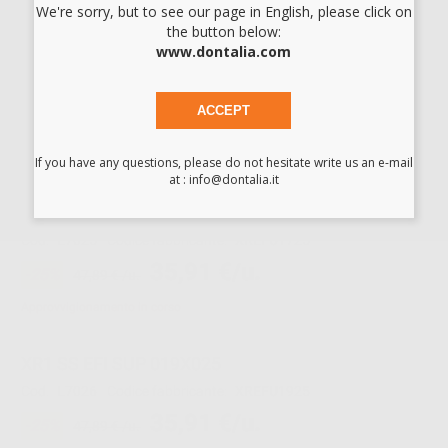
We're sorry, but to see our page in English, please click on
the button below:
XR1 SS EFI SUP 016X022
www.dontalia.com
Cod.
L7024
Codice fabbricante:
XREFU1622
35,21 €/u.
-25%
46,95 € /u.
Migliore offerta
ACCEPT
-
+
If you have any questions, please do not hesitate write us an e-mail
at : info@dontalia.it
XR1 SS EFI SUP 017X025
Cod.
L7025
Codice fabbricante:
XREFU1725
35,91 €/u.
-25%
47,89 € /u.
Approvvigionamento in corso
XR1 SS EFI SUP 019X025
Cod.
L7026
Codice fabbricante:
XREFU1925
35,91 €/u.
-25%
47,89 € /u.