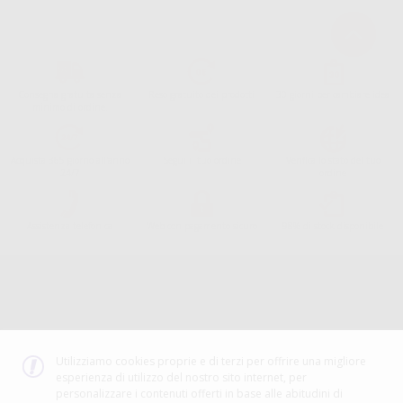
Consegna gratuita senza
Reso gratuito dei prodotti
30 giorni per cambiare idea
minimo di ordine.
Acquista 365 giorno all'anno
Segui il tuo ordine
Verifica lo stato del tuo
24/7
ordine
Assistenza telefonica
Web con pagamento sicuro
98% di stock disponibile
Avviso legale
Politica sulla privacy
Politica sui cookie
Canale etico
Codice Etico
Utilizziamo cookies proprie e di terzi per offrire una migliore
esperienza di utilizzo del nostro sito internet, per
METODO DI PAGAMENTO
personalizzare i contenuti offerti in base alle abitudini di