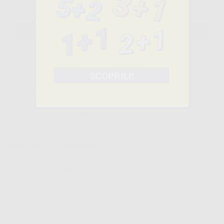
IVA esclusa
IVA 4%
36,62€
ivato
SELEZIONA
Caratteristiche del prodotto
Famiglia
ARCHI E FILI
Sottofamiglia
ARCHI ACCIAIO INOX
Confezione
25 UNITÀ
Descrizione del prodotto
Gli XR1 di ACCIAIO inossidabile sono trattati con calore
incrementando la resistenza dell'arco tra 5% e 10%.
Con un'esperienza, nella creazione degli archi, di più di 35 anni G&H
garantisce le caratteristiche de consistenza e integrità dell'arco ...
Leggi tutto