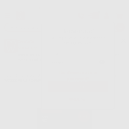
Oltre 15.000 referenze disponibili
Tracciatura dell’ordine
Benvenuto!
Fai il login per accedere a prezzi e
Dontalia
vantaggi esclusivi.
NUOVA APP
Vuoi le MIGLIORI OFFERTE a portata di mano? Scarica la nostra
APP e accedi alle migliori oferte e servizi
Google Play
Hai dimenticato la
Inizio
|
Ortodonzia
|
Archi e fili
|
Archi acciaio inox
|
ARCHI ACCIAIO
password?
INOSSIDABILE FORMA EUROPA I XR1
Registrati