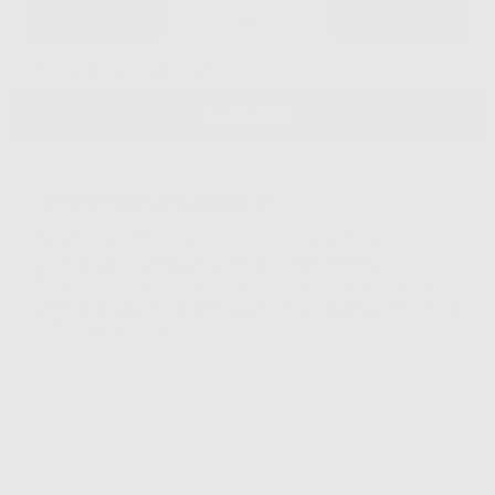
-
+
I prezzi indicati non includono Iva.*
AGGIUNGI
Descrizione del prodotto
Gli XR1 di ACCIAIO inossidabile sono trattati con calore
incrementando la resistenza dell'arco tra 5% e 10%.
Con un'esperienza, nella creazione degli archi, di più di 35 anni
G&H garantisce le caratteristiche de consistenza e integrità
dell'arco e la forma precisa.