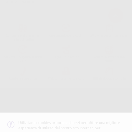
acceda a:
PrivacyIT.pdf
Consegna gratuita senza
Reso gratuito dei prodotti
30 giorni per cambiare idea
minimo di ordine.
Acquista 365 giorno all'anno
Segui il tuo ordine
Verifica lo stato del tuo
24/7
ordine
Assistenza telefonica
Web con pagamento sicuro
98% di stock disponibile
Avviso legale
Politica sulla privacy
Politica sui cookie
Canale etico
Codice Etico
Utilizziamo cookies proprie e di terzi per offrire una migliore
esperienza di utilizzo del nostro sito internet, per