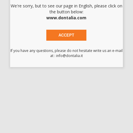
We're sorry, but to see our page in English, please click on
- Semplifica i processi chirurgici.
the button below:
www.dontalia.com
- Aumenta l'efficienza durante le procedure.
- Migliora i risultati estetici.
ACCEPT
- Protegge dalla non conformità del paziente.
If you have any questions, please do not hesitate write us an e-mail
at : info@dontalia.it
- Aumenta il comfort del paziente.
Vantaggi:
- Ha un colore viola che ne aumenta la visibilità durante
l'applicazione.
- Polimerizza rapidamente a contatto con l'umidità o la saliva.
- Rimane solido e stabile fino a 14 giorni dopo l'applicazione in
più strati.