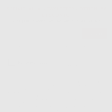
ISCRIVITI ALLA NEWSLETTER - OTTIENI 5€
DI SCONTO
Sii tra i primi a scoprire promozioni, offerte e novità esclusive!
Ho letto e accetto la politica sulla privacy di Dontalia
*
La informiamo che il Responsabile del trattamento dei suoi Dati Personali è Dontalia
Italia S.r.l.. La finalitá del trattamento dei suoi Dati Personali è l'invio di informazioni
commerciali. La legittimazione dell'invio dell'informazione commerciale è il suo consenso
assenziente. I suoi dati saranno unicamente ceduti alle imprese del settore
odontoiatrico vincolate a Dontalia Italia S.r.l. che commercializzano prodotti simili,
sempre sotto il suo consenso e senza la concessione internazionale dei suoi Dati
Personali. Potrá, tra l'altro, esercitare i diritti di accesso, rettifica, soppressione,
limitazione e/o opposizione al trattamento dei dati , attraverso privacy@dontalia.it. Se
desidera conoscere ulteriori informazioni riguardo il trattamento dei dati personali,