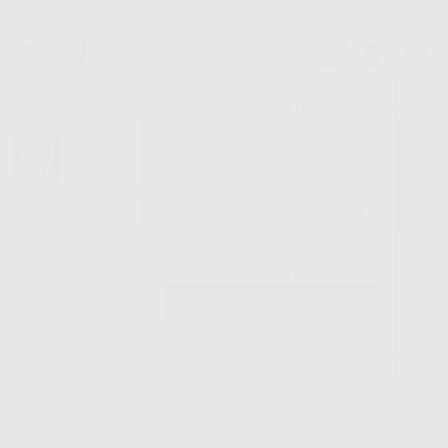
Oltre 15.000 referenze disponibili
Tracciatura dell’ordine
Benvenuto!
Fai il login per accedere a prezzi e
Dontalia
vantaggi esclusivi.
NUOVA APP
Vuoi le MIGLIORI OFFERTE a portata di mano? Scarica la nostra
APP e accedi alle migliori oferte e servizi
Google Play
Hai dimenticato la
Inizio
|
Studio
|
Cementi
|
Cementi chirurgici
|
ADESIVO TISSUTALE
password?
PERIACRYL FLACONE
Registrati