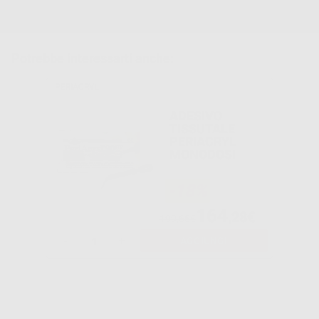
Potrebbe interessarti anche:
PERIACRYL
ADESIVO
TISSUTALE
PERIACRYL
MONODOSI
-18%
164
,28€
199,65€
-
+
AGGIUNGI