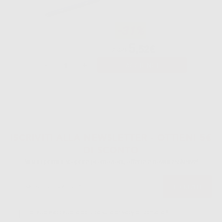
-31%
5
,52€
7,98€
-
+
AGGIUNGI
ISCRIVITI ALLA NEWSLETTER - OTTIENI 5€
DI SCONTO
Sii tra i primi a scoprire promozioni, offerte e novità esclusive!
Ho letto e accetto la politica sulla privacy di Dontalia
*