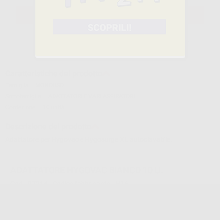
SELEZIONA IL PRODOTTO
Caratteristiche del prodotto
Famiglia
MONOUSO
Sottofamiglia
ADATTATORI E VARI ASPIRATORI
Confezione
10 unità
Descrizione del prodotto
Adattatore per Hygovac e Hygosurge XL autoclavabile.
ADATTATORE HYGOVAC BIANCO 10 U.
Cod.
97214
Codice fabbricante:
H16
19,41 €/u.
-30%
27,76 € /u.