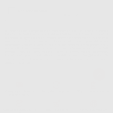
La informiamo che il Responsabile del trattamento dei suoi Dati Personali è Dontalia
Italia S.r.l.. La finalitá del trattamento dei suoi Dati Personali è l'invio di informazioni
commerciali. La legittimazione dell'invio dell'informazione commerciale è il suo consenso
assenziente. I suoi dati saranno unicamente ceduti alle imprese del settore
odontoiatrico vincolate a Dontalia Italia S.r.l. che commercializzano prodotti simili,
sempre sotto il suo consenso e senza la concessione internazionale dei suoi Dati
Personali. Potrá, tra l'altro, esercitare i diritti di accesso, rettifica, soppressione,
limitazione e/o opposizione al trattamento dei dati , attraverso privacy@dontalia.it. Se
desidera conoscere ulteriori informazioni riguardo il trattamento dei dati personali,
acceda a:
PrivacyIT.pdf
Consegna gratuita senza
Reso gratuito dei prodotti
30 giorni per cambiare idea
minimo di ordine.
Acquista 365 giorno all'anno
Segui il tuo ordine
Verifica lo stato del tuo