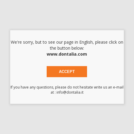
-
+
I prezzi indicati non includono Iva.*
AGGIUNGI
We're sorry, but to see our page in English, please click on
the button below:
Descrizione del prodotto
www.dontalia.com
Adattatore per Hygovac e Hygosurge XL autoclavabile.
ACCEPT
If you have any questions, please do not hesitate write us an e-mail
at : info@dontalia.it
Potrebbe interessarti anche:
HYGOVAC VENT