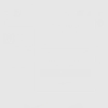
Oltre 15.000 referenze disponibili
Tracciatura dell’ordine
Benvenuto!
Fai il login per accedere a prezzi e
Dontalia
vantaggi esclusivi.
NUOVA APP
Vuoi le MIGLIORI OFFERTE a portata di mano? Scarica la nostra
APP e accedi alle migliori oferte e servizi
Google Play
Hai dimenticato la
Inizio
|
Studio
|
Monouso
|
Adattatori e vari aspiratori
|
ADATTATORE
password?
HYGOVAC BIANCO 10 U.
Registrati