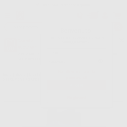
Oltre 15.000 referenze disponibili
Tracciatura dell’ordine
Benvenuto!
Fai il login per accedere a prezzi e
Dontalia
vantaggi esclusivi.
NUOVA APP
Vuoi le MIGLIORI OFFERTE a portata di mano? Scarica la nostra
APP e accedi alle migliori oferte e servizi
Google Play
Hai dimenticato la
Inizio
|
Studio
|
Disinfezione
|
Disinfezione strumenti
|
VIROXID
password?
XSTRUMENT FORTE FL. 1 LT.
Registrati