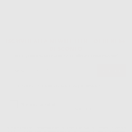
ISCRIVITI ALLA NEWSLETTER - OTTIENI 5€
DI SCONTO
Sii tra i primi a scoprire promozioni, offerte e novità esclusive!
Ho letto e accetto la politica sulla privacy di Dontalia
*
La informiamo che il Responsabile del trattamento dei suoi Dati Personali è Dontalia
Italia S.r.l.. La finalitá del trattamento dei suoi Dati Personali è l'invio di informazioni