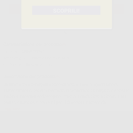
SELEZIONA IL PRODOTTO
Caratteristiche del prodotto
Famiglia
DISINFEZIONE
Sottofamiglia
DISINFEZIONE STRUMENTI
Confezione
flacone da 1 litro
Descrizione del prodotto
Disinfettante e detergente concentrato, a base di agenti biocidi,
plurienzimatico, per strumentario, strumentario chirurgico, dispositivi
medici e materiale endoscopico. Privo di aldeidi, cloro e cloruri, a pH
neutro, diluizione: 0,5% (5 ml per 1l di acqua). Battericida...
Leggi tutto
VIROXID XSTRUMENT FORTE FL. 1 LT.