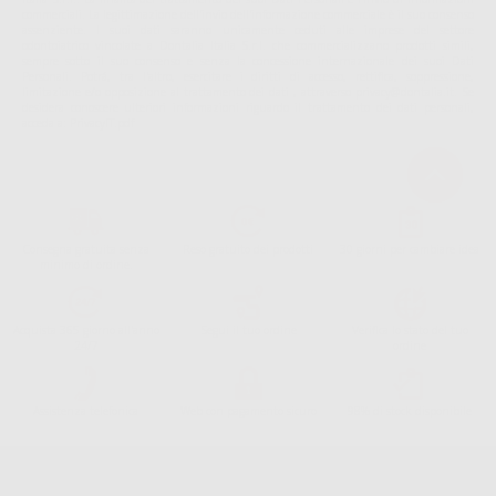
commerciali. La legittimazione dell'invio dell'informazione commerciale è il suo consenso
assenziente. I suoi dati saranno unicamente ceduti alle imprese del settore
odontoiatrico vincolate a Dontalia Italia S.r.l. che commercializzano prodotti simili,
sempre sotto il suo consenso e senza la concessione internazionale dei suoi Dati
Personali. Potrá, tra l'altro, esercitare i diritti di accesso, rettifica, soppressione,
limitazione e/o opposizione al trattamento dei dati , attraverso privacy@dontalia.it. Se
desidera conoscere ulteriori informazioni riguardo il trattamento dei dati personali,
acceda a:
PrivacyIT.pdf
Consegna gratuita senza
Reso gratuito dei prodotti
30 giorni per cambiare idea
minimo di ordine.
Acquista 365 giorno all'anno
Segui il tuo ordine
Verifica lo stato del tuo
24/7
ordine
Assistenza telefonica
Web con pagamento sicuro
98% di stock disponibile
Avviso legale
Politica sulla privacy