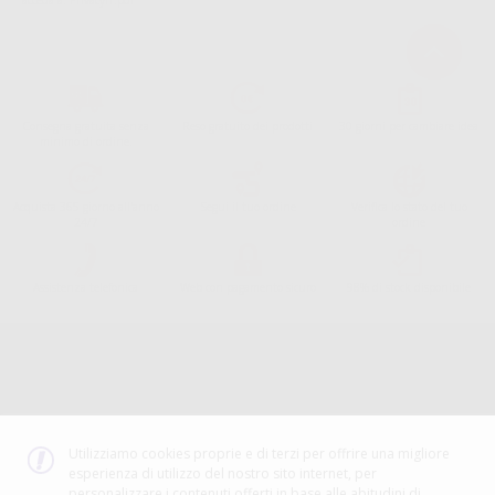
acceda a:
PrivacyIT.pdf
Consegna gratuita senza
Reso gratuito dei prodotti
30 giorni per cambiare idea
minimo di ordine.
Acquista 365 giorno all'anno
Segui il tuo ordine
Verifica lo stato del tuo
24/7
ordine
Assistenza telefonica
Web con pagamento sicuro
98% di stock disponibile
Avviso legale
Politica sulla privacy
Politica sui cookie
Canale etico
Codice Etico
Utilizziamo cookies proprie e di terzi per offrire una migliore
esperienza di utilizzo del nostro sito internet, per
METODO DI PAGAMENTO
personalizzare i contenuti offerti in base alle abitudini di