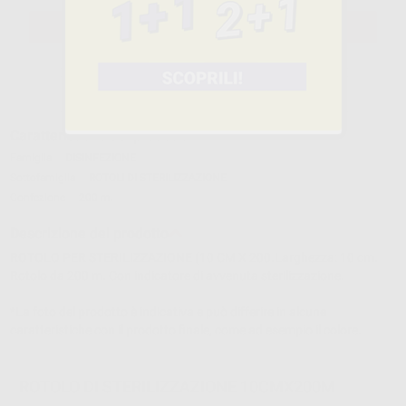
SELEZIONA IL PRODOTTO
Caratteristiche del prodotto
Famiglia
DISINFEZIONE
Sottofamiglia
ROTOLI DI STERILIZZAZIONE
Confezione
200 m.
Descrizione del prodotto
ROTOLO PER STERILIZZAZIONE (10 CM X 200.Larghezza: 10 cm.
Rotolo da 200 m. Con indicatore di avvenuta sterilizzazione.
*La foto del prodotto è indicativa e può differire in alcune
caratteristiche con il prodotto finale, come ad esempio il colore.
ROTOLO DI STERILIZZAZIONE 10CMX200M