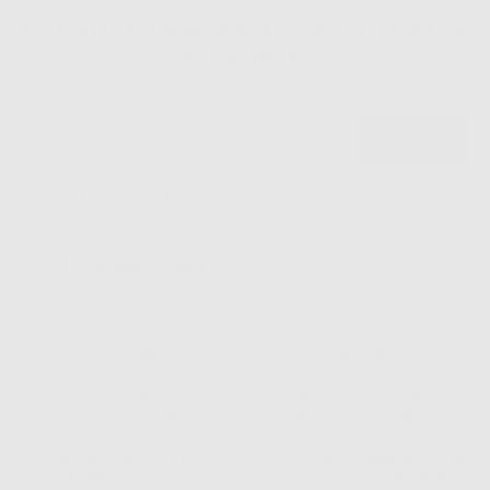
ISCRIVITI ALLA NEWSLETTER - OTTIENI 5€
DI SCONTO
Sii tra i primi a scoprire promozioni, offerte e novità esclusive!
Ho letto e accetto la politica sulla privacy di Dontalia
*
La informiamo che il Responsabile del trattamento dei suoi Dati Personali è Dontalia
Italia S.r.l.. La finalitá del trattamento dei suoi Dati Personali è l'invio di informazioni
commerciali. La legittimazione dell'invio dell'informazione commerciale è il suo consenso
assenziente. I suoi dati saranno unicamente ceduti alle imprese del settore
odontoiatrico vincolate a Dontalia Italia S.r.l. che commercializzano prodotti simili,
sempre sotto il suo consenso e senza la concessione internazionale dei suoi Dati
Personali. Potrá, tra l'altro, esercitare i diritti di accesso, rettifica, soppressione,
limitazione e/o opposizione al trattamento dei dati , attraverso privacy@dontalia.it. Se
desidera conoscere ulteriori informazioni riguardo il trattamento dei dati personali,