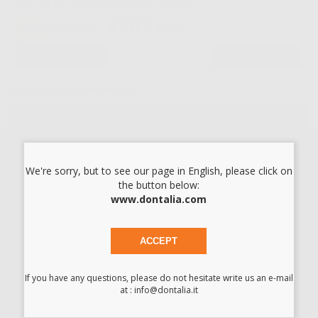
Cod.
4142
Codice fabbricante:
E5003
41,01 €/u.
-34%
62,11 € /u.
-
+
I prezzi indicati non includono Iva.*
AGGIUNGI
We're sorry, but to see our page in English, please click on
Descrizione del prodotto
the button below:
www.dontalia.com
ROTOLO PER STERILIZZAZIONE (10 CM X 200.Larghezza: 10
cm. Rotolo da 200 m. Con indicatore di avvenuta
sterilizzazione.
ACCEPT
*La foto del prodotto è indicativa e può differire in alcune
caratteristiche con il prodotto finale, come ad esempio il
If you have any questions, please do not hesitate write us an e-mail
colore.
at : info@dontalia.it