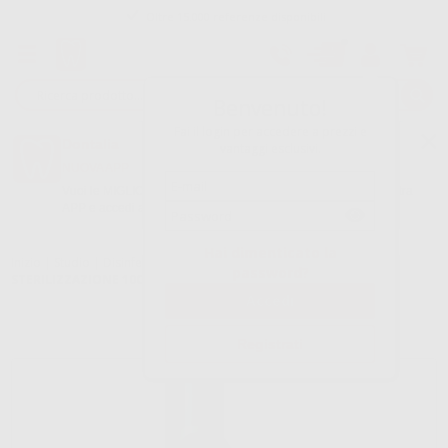
Oltre 15.000 referenze disponibili
Tracciatura dell’ordine
Benvenuto!
Fai il login per accedere a prezzi e
Dontalia
vantaggi esclusivi.
NUOVA APP
Vuoi le MIGLIORI OFFERTE a portata di mano? Scarica la nostra
APP e accedi alle migliori oferte e servizi
Google Play
Hai dimenticato la
Inizio
|
Studio
|
Disinfezione
|
Rotoli di sterilizzazione
|
ROTOLO DI
password?
STERILIZZAZIONE 10CMX200M
Registrati